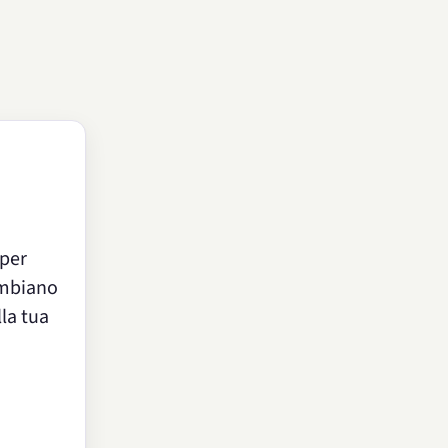
 per
cambiano
lla tua