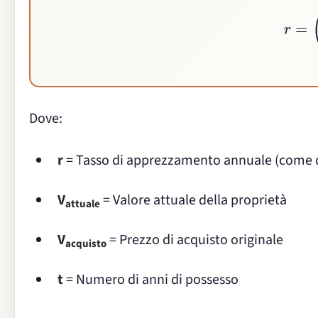
r
=
(
V
a
t
t
Dove:
r
= Tasso di apprezzamento annuale (come 
V
= Valore attuale della proprietà
attuale
V
= Prezzo di acquisto originale
acquisto
t
= Numero di anni di possesso