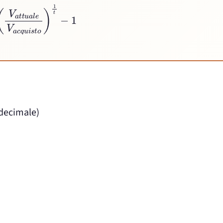
u
a
l
e
V
a
c
q
u
i
s
t
o
)
1
t
−
1
decimale)