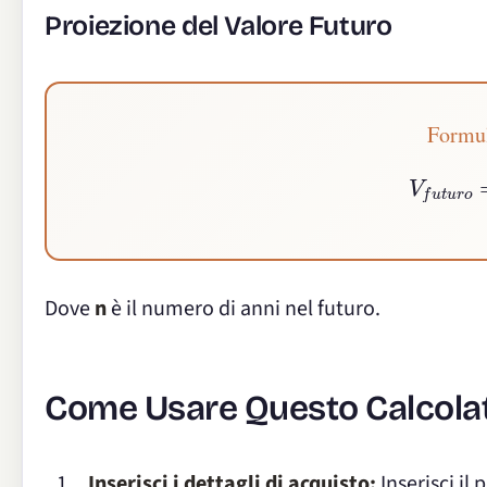
Proiezione del Valore Futuro
Formul
V
f
u
t
u
r
Dove
n
è il numero di anni nel futuro.
Come Usare Questo Calcola
Inserisci i dettagli di acquisto:
Inserisci il