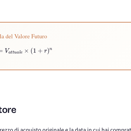
a del Valore Futuro
o
=
V
a
t
t
u
a
l
e
×
(
1
+
r
)
n
tore
 prezzo di acquisto originale e la data in cui hai comprat