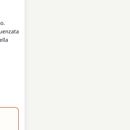
po.
fluenzata
ella