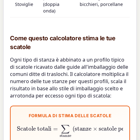
Stoviglie
(doppia
bicchieri, porcellane
onda)
Come questo calcolatore stima le tue
scatole
Ogni tipo di stanza è abbinato a un profilo tipico
di scatole ricavato dalle guide all'imballaggio delle
comuni ditte di traslochi. Il calcolatore moltiplica il
numero delle tue stanze per questi profili, scala il
risultato in base allo stile di imballaggio scelto e
arrotonda per eccesso ogni tipo di scatola:
FORMULA DI STIMA DELLE SCATOLE
Scatole totali
scatole per stanza
=
∑
stanze
)
×
moltiplicatore stile di imballaggio
(
stanze
×