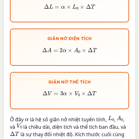
Δ
L
=
α
×
L
0
×
Δ
T
GIÃN NỞ DIỆN TÍCH
Δ
A
=
2
α
×
A
0
×
Δ
T
GIÃN NỞ THỂ TÍCH
Δ
V
=
3
α
×
V
0
×
Δ
T
A
0
L
0
α
Ở đây
là hệ số giãn nở nhiệt tuyến tính,
,
,
V
0
và
là chiều dài, diện tích và thể tích ban đầu, và
Δ
T
là sự thay đổi nhiệt độ. Kích thước cuối cùng