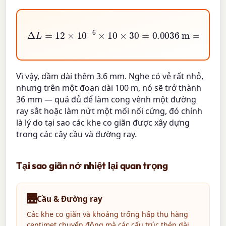
Δ
L
=
12
×
10
−
6
×
10
×
30
=
0.0036
m
=
3.6
mm
Vì vậy, dầm dài thêm 3.6 mm. Nghe có vẻ rất nhỏ,
nhưng trên một đoạn dài 100 m, nó sẽ trở thành
36 mm — quá đủ để làm cong vênh một đường
ray sắt hoặc làm nứt một mối nối cứng, đó chính
là lý do tại sao các khe co giãn được xây dựng
trong các cây cầu và đường ray.
Tại sao giãn nở nhiệt lại quan trọng
🌉
Cầu & Đường ray
Các khe co giãn và khoảng trống hấp thụ hàng
centimet chuyển động mà các cấu trúc thép dài