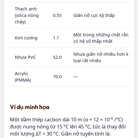
Thạch anh
(silica nóng
0.55
Giãn nở cực kỳ thấp
chảy)
Một trong những chất rắn
Kim cương
1.1
có hệ số thấp nhất
Nhựa giãn nở nhiều hơn kim
Nhựa PVC
52.0
loại rất nhiều
Acrylic
70.0
—
(PMMA)
Ví dụ minh họa
Một dầm thép cacbon dài 10 m (α = 12 × 10⁻⁶ /°C)
được nung nóng từ 15 °C lên 45 °C, tức là thay đổi
một lượng ΔT = 30 °C. Giãn nở tuyến tính là: