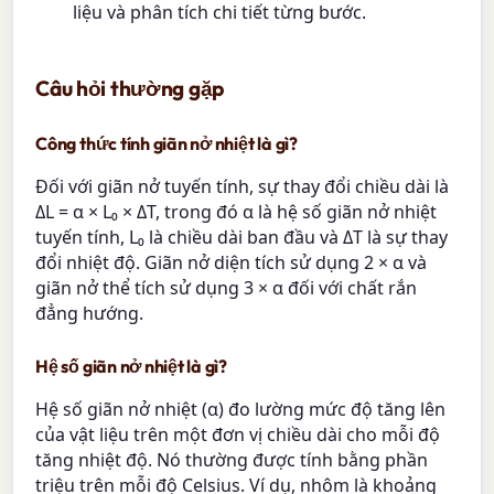
liệu và phân tích chi tiết từng bước.
Câu hỏi thường gặp
Công thức tính giãn nở nhiệt là gì?
Đối với giãn nở tuyến tính, sự thay đổi chiều dài là
ΔL = α × L₀ × ΔT, trong đó α là hệ số giãn nở nhiệt
tuyến tính, L₀ là chiều dài ban đầu và ΔT là sự thay
đổi nhiệt độ. Giãn nở diện tích sử dụng 2 × α và
giãn nở thể tích sử dụng 3 × α đối với chất rắn
đẳng hướng.
Hệ số giãn nở nhiệt là gì?
Hệ số giãn nở nhiệt (α) đo lường mức độ tăng lên
của vật liệu trên một đơn vị chiều dài cho mỗi độ
tăng nhiệt độ. Nó thường được tính bằng phần
triệu trên mỗi độ Celsius. Ví dụ, nhôm là khoảng