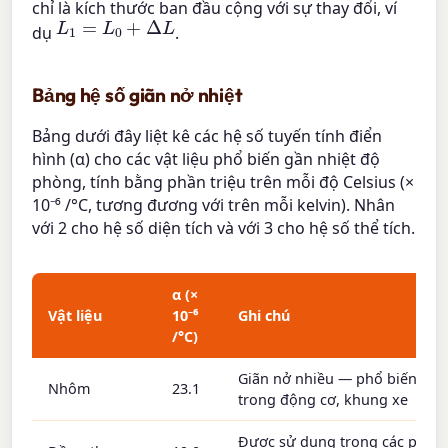
chỉ là kích thước ban đầu cộng với sự thay đổi, ví
L
1
=
L
0
+
Δ
L
dụ
.
Bảng hệ số giãn nở nhiệt
Bảng dưới đây liệt kê các hệ số tuyến tính điển
hình (α) cho các vật liệu phổ biến gần nhiệt độ
phòng, tính bằng phần triệu trên mỗi độ Celsius (×
10⁻⁶ /°C, tương đương với trên mỗi kelvin). Nhân
với 2 cho hệ số diện tích và với 3 cho hệ số thể tích.
α (×
Vật liệu
10⁻⁶
Ghi chú
/°C)
Giãn nở nhiều — phổ biến
Nhôm
23.1
trong động cơ, khung xe
Được sử dụng trong các phụ