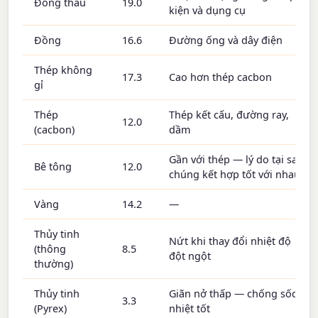
Đồng thau
19.0
kiện và dụng cụ
Đồng
16.6
Đường ống và dây điện
Thép không
17.3
Cao hơn thép cacbon
gỉ
Thép
Thép kết cấu, đường ray,
12.0
(cacbon)
dầm
Gần với thép — lý do tại sao
Bê tông
12.0
chúng kết hợp tốt với nhau
Vàng
14.2
—
Thủy tinh
Nứt khi thay đổi nhiệt độ
(thông
8.5
đột ngột
thường)
Thủy tinh
Giãn nở thấp — chống sốc
3.3
(Pyrex)
nhiệt tốt