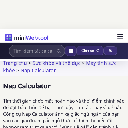
☰
mini
Webtool
Chia sẻ
Trang chủ
>
Sức khỏe và thể dục
>
Máy tính sức
khỏe
>
Nap Calculator
Nap Calculator
Tìm thời gian chợp mắt hoàn hảo và thời điểm chính xác
để đặt báo thức để bạn thức dậy tỉnh táo thay vì uể oải.
Công cụ Nap Calculator ánh xạ giấc ngủ ngắn của bạn
vào các giai đoạn giấc ngủ thực tế, hiển thị biểu đồ
hypnogram trực quan với "vùng uể oải" cần tránh, và