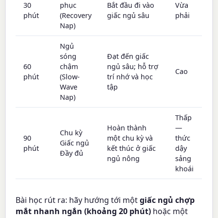
30
phục
Bắt đầu đi vào
Vừa
phút
(Recovery
giấc ngủ sâu
phải
Nap)
Ngủ
sóng
Đạt đến giấc
60
chậm
ngủ sâu; hỗ trợ
Cao
phút
(Slow-
trí nhớ và học
Wave
tập
Nap)
Thấp
Hoàn thành
—
Chu kỳ
90
một chu kỳ và
thức
Giấc ngủ
phút
kết thúc ở giấc
dậy
Đầy đủ
ngủ nông
sảng
khoái
Bài học rút ra: hãy hướng tới một
giấc ngủ chợp
mắt nhanh ngắn (khoảng 20 phút)
hoặc một