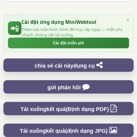
×
Cài đặt ứng dụng MiniWebtool
📲
Thêm vào màn hình chính để truy cập ngay — miễn phí,
nhanh, không cần tải xuống.
Cài đặt miễn phí
chia sẻ cái nàydụng cụ
gửi phản hồi
Tải xuốngkết quả(Định dạng PDF)
Tải xuốngkết quả(định dạng JPG)