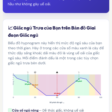
hầu như không gây uể oải.
📈 Giấc ngủ Trưa của Bạn trên Bản đồ Giai
đoạn Giấc ngủ
Biểu đồ hypnogram này hiển thị mức độ ngủ sâu của bạn
theo thời gian. Hãy ở trong các cửa sổ màu xanh lá cây để
thức dậy sảng khoái; dải màu đỏ là vùng uể oải của giấc
ngủ sâu. Mỗi điểm đánh dấu là một trong các tùy chọn
giấc ngủ trưa bên dưới.
✨
🥱
⚠️
✨
Nông ↑ ↓ Sâu
90 phút
20 phút
30 phút
60 phút
0
30
60
90
120
Số phút đã ngủ →
Cửa sổ ngủ nông
— Dễ thức giấc, không uể oải