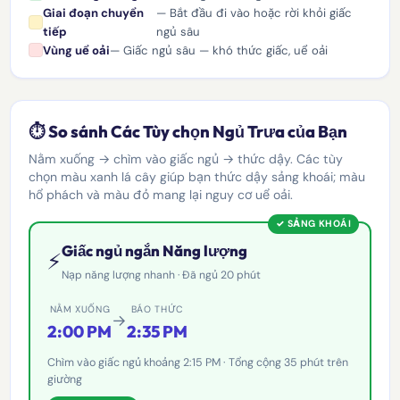
Giai đoạn chuyển
— Bắt đầu đi vào hoặc rời khỏi giấc
tiếp
ngủ sâu
Vùng uể oải
— Giấc ngủ sâu — khó thức giấc, uể oải
⏱️ So sánh Các Tùy chọn Ngủ Trưa của Bạn
Nằm xuống → chìm vào giấc ngủ → thức dậy. Các tùy
chọn màu xanh lá cây giúp bạn thức dậy sảng khoái; màu
hổ phách và màu đỏ mang lại nguy cơ uể oải.
✓ SẢNG KHOÁI
Giấc ngủ ngắn Năng lượng
⚡
Nạp năng lượng nhanh · Đã ngủ 20 phút
NẰM XUỐNG
BÁO THỨC
→
2:00 PM
2:35 PM
Chìm vào giấc ngủ khoảng 2:15 PM · Tổng cộng 35 phút trên
giường