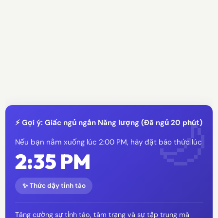
⚡ Gợi ý: Giấc ngủ ngắn Năng lượng (Đã ngủ 20 phút)
Nếu bạn nằm xuống lúc 2:00 PM, hãy đặt báo thức lúc
2:35 PM
✨ Thức dậy tỉnh táo
Tăng cường sự tỉnh táo, tâm trạng và sự tập trung mà