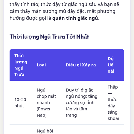
thấy tỉnh táo; thức dậy từ giấc ngủ sâu và bạn sẽ
cảm thấy màn sương mù dày đặc, mất phương
hướng được gọi là
quán tính giấc ngủ
.
Thời lượng Ngủ Trưa Tốt Nhất
Thời
Độ
lượng
Loại
Điều gì Xảy ra
Uể
Ngủ
oải
Trưa
Thấp
Ngủ
Duy trì ở giấc
—
chợp mắt
ngủ nông; tăng
10–20
thức
nhanh
cường sự tỉnh
phút
dậy
(Power
táo và tâm
sảng
Nap)
trạng
khoái
Ngủ hồi