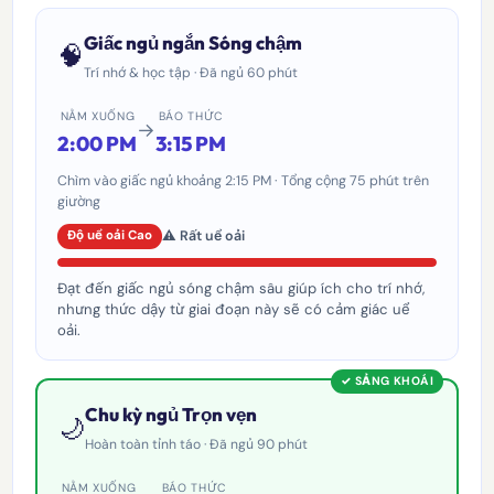
Giấc ngủ ngắn Sóng chậm
🧠
Trí nhớ & học tập · Đã ngủ 60 phút
NẰM XUỐNG
BÁO THỨC
→
2:00 PM
3:15 PM
Chìm vào giấc ngủ khoảng 2:15 PM · Tổng cộng 75 phút trên
giường
⚠️ Rất uể oải
Độ uể oải Cao
Đạt đến giấc ngủ sóng chậm sâu giúp ích cho trí nhớ,
nhưng thức dậy từ giai đoạn này sẽ có cảm giác uể
oải.
✓ SẢNG KHOÁI
Chu kỳ ngủ Trọn vẹn
🌙
Hoàn toàn tỉnh táo · Đã ngủ 90 phút
NẰM XUỐNG
BÁO THỨC