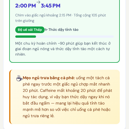
→
2:00 PM
3:45 PM
Chìm vào giấc ngủ khoảng 2:15 PM · Tổng cộng 105 phút
trên giường
✨ Thức dậy tỉnh táo
Độ uể oải Thấp
Một chu kỳ hoàn chỉnh ~90 phút giúp bạn kết thúc ở
giai đoạn ngủ nông và thức dậy tỉnh táo một cách tự
nhiên.
☕
Mẹo ngủ trưa bằng cà phê:
uống một tách cà
phê ngay trước một giấc ngủ chợp mắt nhanh
20 phút. Caffeine mất khoảng 20 phút để phát
huy tác dụng, vì vậy bạn thức dậy ngay khi nó
bắt đầu ngấm — mang lại hiệu quả tỉnh táo
mạnh mẽ hơn so với việc chỉ uống cà phê hoặc
ngủ trưa riêng lẻ.