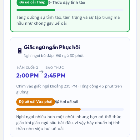
✨ Thức dậy tỉnh táo
Độ uể oải Thấp
Tăng cường sự tỉnh táo, tâm trạng và sự tập trung mà
hầu như không gây uể oải.
Giấc ngủ ngắn Phục hồi
🔋
Nghỉ ngơi bù đắp · Đã ngủ 30 phút
NẰM XUỐNG
BÁO THỨC
→
2:00 PM
2:45 PM
Chìm vào giấc ngủ khoảng 2:15 PM · Tổng cộng 45 phút trên
giường
🥱 Hơi uể oải
Độ uể oải Vừa phải
Nghỉ ngơi nhiều hơn một chút, nhưng bạn có thể thức
giấc khi giấc ngủ sâu bắt đầu, vì vậy hãy chuẩn bị tinh
thần cho việc hơi uể oải.