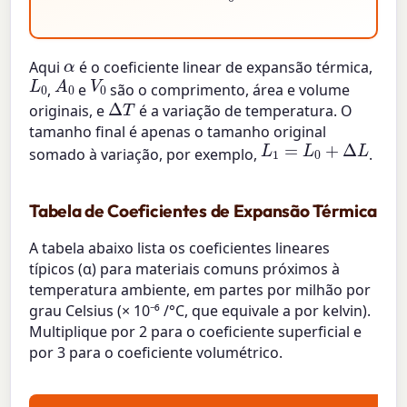
α
Aqui
é o coeficiente linear de expansão térmica,
A
0
L
0
V
0
,
e
são o comprimento, área e volume
Δ
T
originais, e
é a variação de temperatura. O
tamanho final é apenas o tamanho original
L
1
=
L
0
+
Δ
L
somado à variação, por exemplo,
.
Tabela de Coeficientes de Expansão Térmica
A tabela abaixo lista os coeficientes lineares
típicos (α) para materiais comuns próximos à
temperatura ambiente, em partes por milhão por
grau Celsius (× 10⁻⁶ /°C, que equivale a por kelvin).
Multiplique por 2 para o coeficiente superficial e
por 3 para o coeficiente volumétrico.