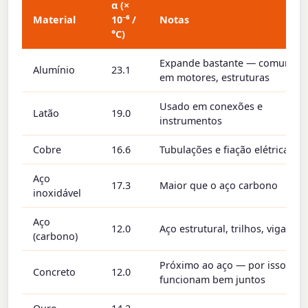
α (×
Material
10⁻⁶ /
Notas
°C)
Expande bastante — comum
Alumínio
23.1
em motores, estruturas
Usado em conexões e
Latão
19.0
instrumentos
Cobre
16.6
Tubulações e fiação elétrica
Aço
17.3
Maior que o aço carbono
inoxidável
Aço
12.0
Aço estrutural, trilhos, vigas
(carbono)
Próximo ao aço — por isso
Concreto
12.0
funcionam bem juntos