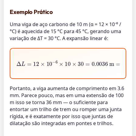
Exemplo Prático
Uma viga de aço carbono de 10 m (α = 12 × 10⁻⁶ /
°C) é aquecida de 15 °C para 45 °C, gerando uma
variação de ΔT = 30 °C. A expansão linear é:
Δ
L
=
12
×
10
−
6
×
10
×
30
=
0.0036
m
=
3.6
mm
Portanto, a viga aumenta de comprimento em 3.6
mm. Parece pouco, mas em uma extensão de 100
m isso se torna 36 mm — o suficiente para
entortar um trilho de trem ou romper uma junta
rígida, e é exatamente por isso que juntas de
dilatação são integradas em pontes e trilhos.