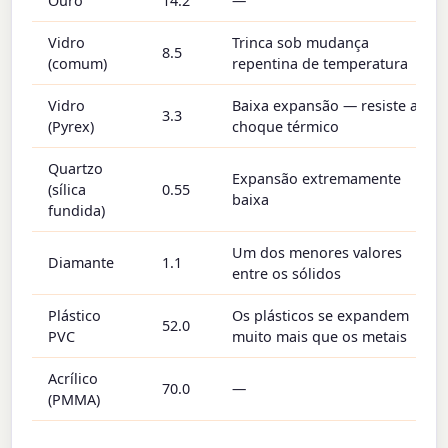
Ouro
14.2
—
Vidro
Trinca sob mudança
8.5
(comum)
repentina de temperatura
Vidro
Baixa expansão — resiste ao
3.3
(Pyrex)
choque térmico
Quartzo
Expansão extremamente
(sílica
0.55
baixa
fundida)
Um dos menores valores
Diamante
1.1
entre os sólidos
Plástico
Os plásticos se expandem
52.0
PVC
muito mais que os metais
Acrílico
70.0
—
(PMMA)