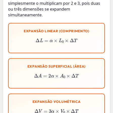
simplesmente o multiplicam por 2 e 3, pois duas
ou três dimensões se expandem
simultaneamente.
EXPANSÃO LINEAR (COMPRIMENTO)
Δ
L
=
α
×
L
0
×
Δ
T
EXPANSÃO SUPERFICIAL (ÁREA)
Δ
A
=
2
α
×
A
0
×
Δ
T
EXPANSÃO VOLUMÉTRICA
Δ
V
=
3
α
×
V
0
×
Δ
T