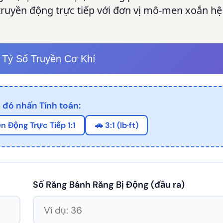
à truyền động trực tiếp với đơn vị mô-men xoắn h
 Tỷ Số Truyền Cơ Khí
 đó nhấn Tính toán:
ền Động Trực Tiếp 1:1
🚗 3:1 (lb·ft)
Số Răng Bánh Răng Bị Động (đầu ra)