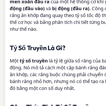
men xoắn đầu ra
của một hệ thống cơ khí 
động (đầu vào)
và
bị động (đầu ra)
. Công 
răng ăn khớp đang quay theo tỷ số tốc độ thự
thế cơ học và bảng phân tích chi tiết từng 
như thế nào.
Tỷ Số Truyền Là Gì?
Một
tỷ số truyền
là tỷ lệ giữa số răng của 
động. Nó mô tả cách một cặp bánh răng đá
ăn khớp, các răng buộc chúng phải chuyển
bánh răng nhỏ hơn, nhưng nó có thể tạo ra 
đó bằng một con số duy nhất.