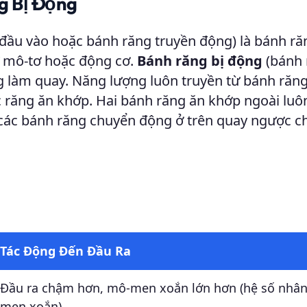
g Bị Động
 đầu vào hoặc bánh răng truyền động) là bánh ră
ư mô-tơ hoặc động cơ.
Bánh răng bị động
(bánh 
g làm quay. Năng lượng luôn truyền từ bánh răn
 răng ăn khớp. Hai bánh răng ăn khớp ngoài luô
ao các bánh răng chuyển động ở trên quay ngược c
Tác Động Đến Đầu Ra
Đầu ra chậm hơn, mô-men xoắn lớn hơn (hệ số nhâ
men xoắn)