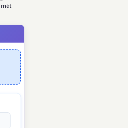
ệ mét