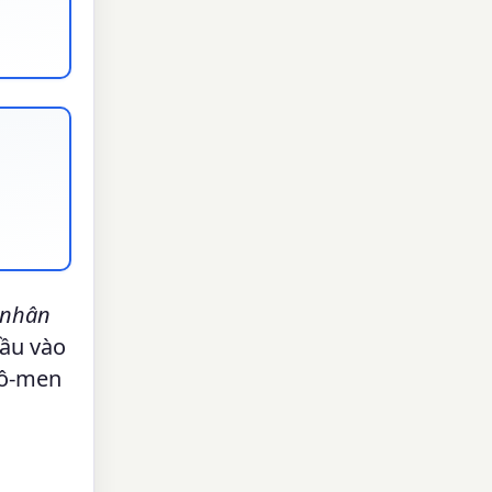
nhân
đầu vào
mô-men