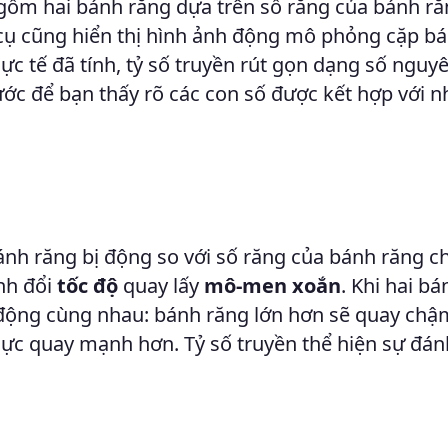
gồm hai bánh răng dựa trên số răng của bánh r
cụ cũng hiển thị hình ảnh động mô phỏng cặp b
c tế đã tính, tỷ số truyền rút gọn dạng số nguyên
bước để bạn thấy rõ các con số được kết hợp với 
bánh răng bị động so với số răng của bánh răng c
nh đổi
tốc độ
quay lấy
mô-men xoắn
. Khi hai b
 động cùng nhau: bánh răng lớn hơn sẽ quay ch
lực quay mạnh hơn. Tỷ số truyền thể hiện sự đán