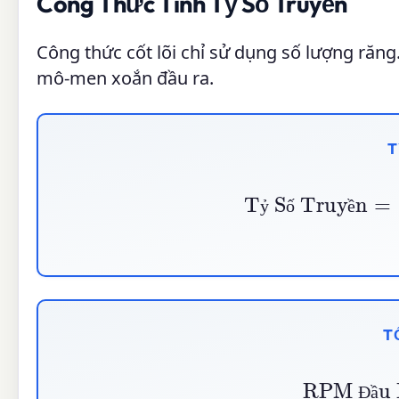
Công Thức Tính Tỷ Số Truyền
Công thức cốt lõi chỉ sử dụng số lượng răng.
mô-men xoắn đầu ra.
T
Tỷ Số Truyền
=
Số răng bánh ră
ỷ
ố
ề
T
RPM Đầu Ra
=
R
Đ
ầ