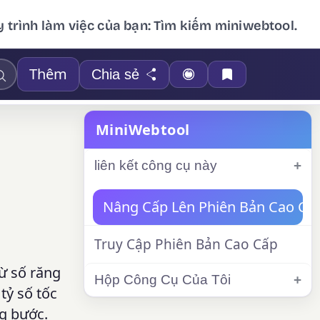
 trình làm việc của bạn: Tìm kiếm miniwebtool.
Thêm
Chia sẻ
MiniWebtool
liên kết công cụ này
Nâng Cấp Lên Phiên Bản Cao Cấ
Truy Cập Phiên Bản Cao Cấp
từ số răng
Hộp Công Cụ Của Tôi
tỷ số tốc
ng bước.