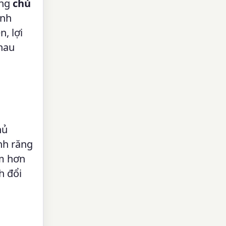
ăng
chủ
ánh
, lợi
nhau
hủ
ánh răng
ậm hơn
h đổi