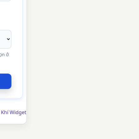
ọn ở
 Khí Widget