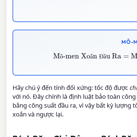
MÔ-M
Mô-men Xoắn Đầu Ra
=
M
ô
ắ
Đ
ầ
Hãy chú ý đến tính đối xứng: tốc độ được
ch
với nó. Đây chính là định luật bảo toàn côn
bằng công suất đầu ra, vì vậy bất kỳ lượng
xoắn và ngược lại.