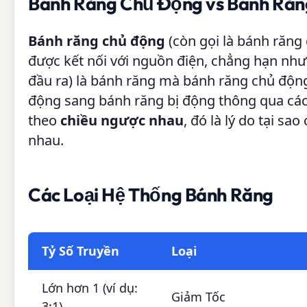
Bánh Răng Chủ Động vs Bánh Răn
Bánh răng chủ động
(còn gọi là bánh răng
được kết nối với nguồn điện, chẳng hạn nh
đầu ra) là bánh răng mà bánh răng chủ độn
động sang bánh răng bị động thông qua các
theo
chiều ngược nhau
, đó là lý do tại s
nhau.
Các Loại Hệ Thống Bánh Răng
Tỷ Số Truyền
Loại
Lớn hơn 1 (ví dụ:
Giảm Tốc
3:1)