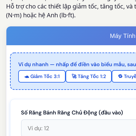
Hỗ trợ cho các thiết lập giảm tốc, tăng tốc, v
(N·m) hoặc hệ Anh (lb·ft).
Máy Tính
Ví dụ nhanh — nhấp để điền vào biểu mẫu, sau
🐢 Giảm Tốc 3:1
🚀 Tăng Tốc 1:2
🔁 Truy
Số Răng Bánh Răng Chủ Động (đầu vào)