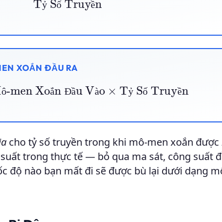
ỷ
ố
ề
EN XOẮN ĐẦU RA
ô-men Xoắn Đầu Vào
×
Tỷ Số Truyền
ô
ắ
Đ
ầ
à
ỷ
ố
ề
ia
cho tỷ số truyền trong khi mô-men xoắn được
g suất trong thực tế — bỏ qua ma sát, công suất 
 tốc độ nào bạn mất đi sẽ được bù lại dưới dạng 