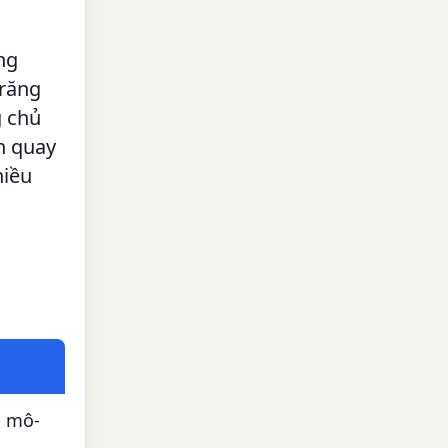
ng
răng
g chủ
n quay
hiều
n mô-