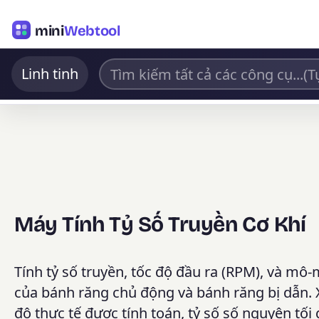
mini
Webtool
Linh tinh
Máy Tính Tỷ Số Truyền Cơ Khí
Tính tỷ số truyền, tốc độ đầu ra (RPM), và mô
của bánh răng chủ động và bánh răng bị dẫn. 
độ thực tế được tính toán, tỷ số số nguyên tối g