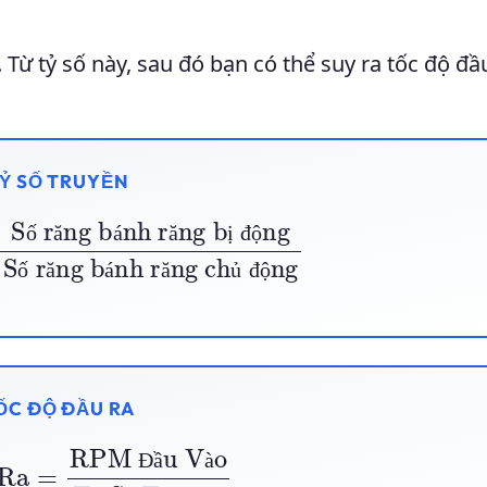
 Từ tỷ số này, sau đó bạn có thể suy ra tốc độ đầ
Ỷ SỐ TRUYỀN
ng bị động
Số răng bánh răng chủ động
ố
ă
á
ă
ị
đ
ộ
ố
ă
á
ă
ủ
đ
ộ
ỐC ĐỘ ĐẦU RA
PM Đầu Vào
Tỷ Số Truyền
Đ
ầ
à