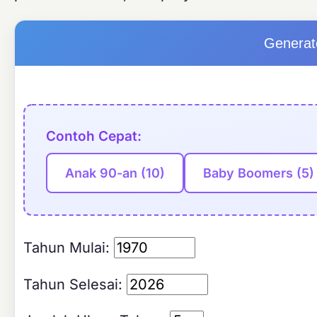
Generat
Contoh Cepat:
Anak 90-an (10)
Baby Boomers (5)
Tahun Mulai:
Tahun Selesai: