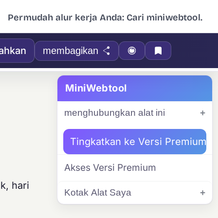
Permudah alur kerja Anda: Cari miniwebtool.
ahkan
membagikan
MiniWebtool
menghubungkan alat ini
Tingkatkan ke Versi Premium
Akses Versi Premium
k, hari
Kotak Alat Saya