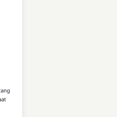
tang
aat