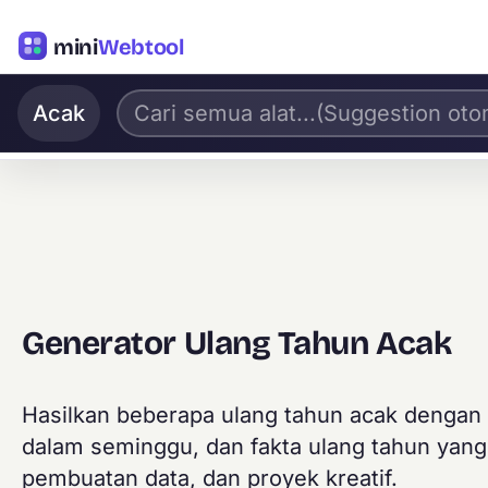
mini
Webtool
Acak
Generator Ulang Tahun Acak
Hasilkan beberapa ulang tahun acak dengan i
dalam seminggu, dan fakta ulang tahun yan
pembuatan data, dan proyek kreatif.