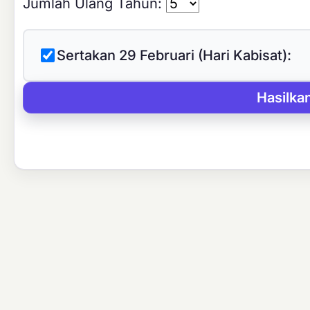
Jumlah Ulang Tahun:
Sertakan 29 Februari (Hari Kabisat):