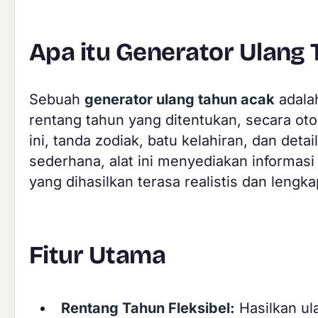
Apa itu Generator Ulang
Sebuah
generator ulang tahun acak
adalah
rentang tahun yang ditentukan, secara oto
ini, tanda zodiak, batu kelahiran, dan det
sederhana, alat ini menyediakan informas
yang dihasilkan terasa realistis dan lengka
Fitur Utama
Rentang Tahun Fleksibel:
Hasilkan ula