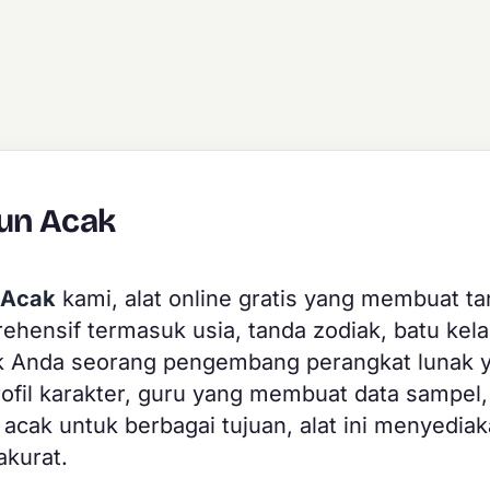
hun Acak
 Acak
kami, alat online gratis yang membuat ta
rehensif termasuk usia, tanda zodiak, batu kela
aik Anda seorang pengembang perangkat lunak 
ofil karakter, guru yang membuat data sampel,
cak untuk berbagai tujuan, alat ini menyedia
akurat.