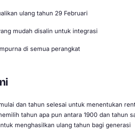
alikan ulang tahun 29 Februari
ang mudah disalin untuk integrasi
mpurna di semua perangkat
ni
ulai dan tahun selesai untuk menentukan ren
emilih tahun apa pun antara 1900 dan tahun s
 untuk menghasilkan ulang tahun bagi generasi