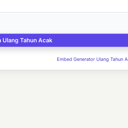
Embed Generator Ulang Tahun A