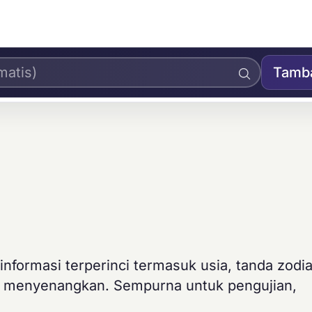
Tamb
nformasi terperinci termasuk usia, tanda zodia
g menyenangkan. Sempurna untuk pengujian,