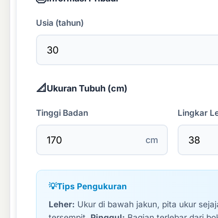
Usia (tahun)
📐
Ukuran Tubuh (cm)
Tinggi Badan
Lingkar L
cm
💡
Tips Pengukuran
Leher:
Ukur di bawah jakun, pita ukur sejaj
tersempit.
Pinggul:
Bagian terlebar dari bo