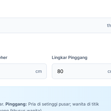
t
eher
Lingkar Pinggang
cm
c
ar.
Pinggang:
Pria di setinggi pusar; wanita di titik
kong (khusus wanita).