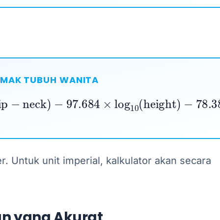
EMAK TUBUH WANITA
ip
−
neck
)
−
97.684
×
log
10
(
height
)
−
78.38
 Untuk unit imperial, kalkulator akan secara
n yang Akurat