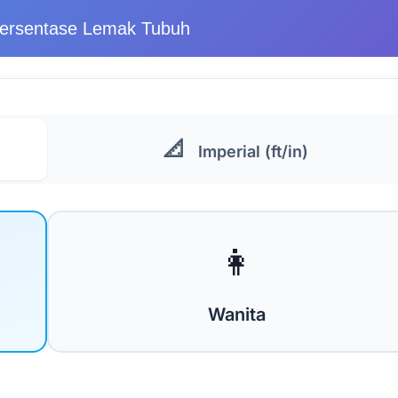
Persentase Lemak Tubuh
📐
Imperial (ft/in)
👩
Wanita