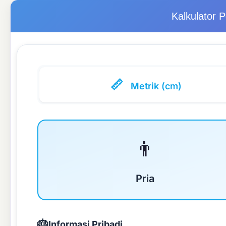
Kalkulator 
📏
Metrik (cm)
👨
Pria
🎂
Informasi Pribadi