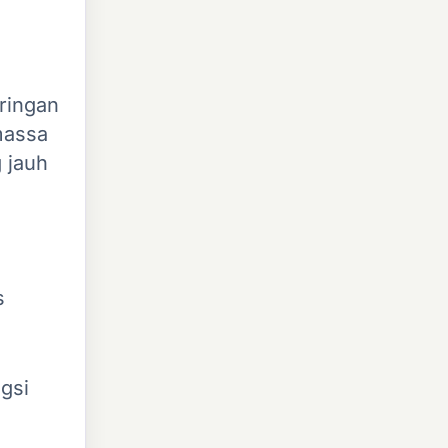
aringan
massa
 jauh
s
gsi