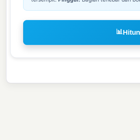
📊
Hitu