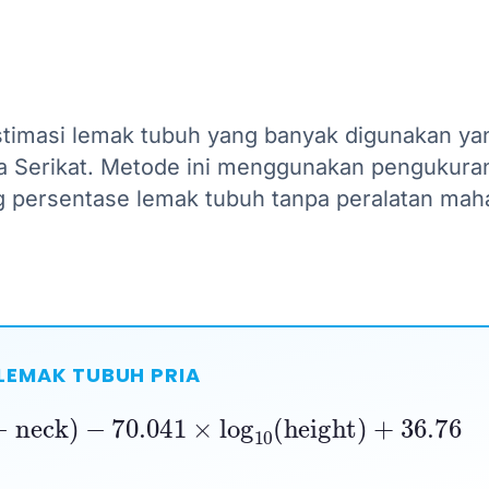
stimasi lemak tubuh yang banyak digunakan ya
a Serikat. Metode ini menggunakan pengukura
 persentase lemak tubuh tanpa peralatan maha
LEMAK TUBUH PRIA
−
neck
)
−
70.041
×
log
10
(
height
)
+
36.76