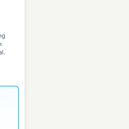
ng
n
l.