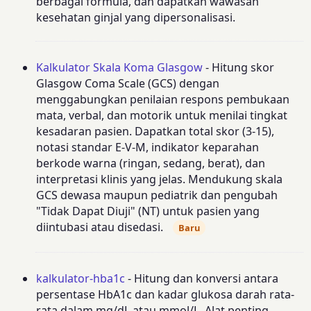
berbagai formula, dan dapatkan wawasan
kesehatan ginjal yang dipersonalisasi.
Kalkulator Skala Koma Glasgow
- Hitung skor
Glasgow Coma Scale (GCS) dengan
menggabungkan penilaian respons pembukaan
mata, verbal, dan motorik untuk menilai tingkat
kesadaran pasien. Dapatkan total skor (3-15),
notasi standar E-V-M, indikator keparahan
berkode warna (ringan, sedang, berat), dan
interpretasi klinis yang jelas. Mendukung skala
GCS dewasa maupun pediatrik dan pengubah
"Tidak Dapat Diuji" (NT) untuk pasien yang
diintubasi atau disedasi.
Baru
kalkulator-hba1c
- Hitung dan konversi antara
persentase HbA1c dan kadar glukosa darah rata-
rata dalam mg/dL atau mmol/L. Alat penting