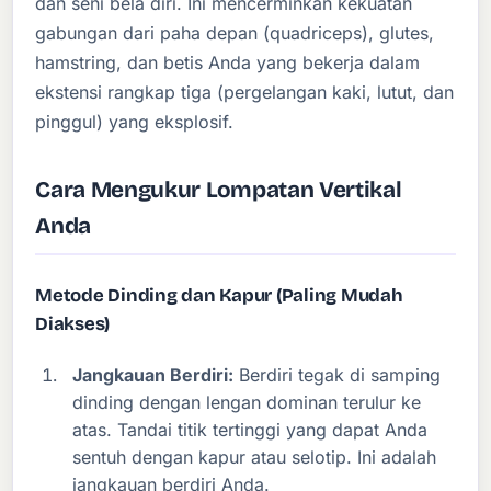
dan seni bela diri. Ini mencerminkan kekuatan
gabungan dari paha depan (quadriceps), glutes,
hamstring, dan betis Anda yang bekerja dalam
ekstensi rangkap tiga (pergelangan kaki, lutut, dan
pinggul) yang eksplosif.
Cara Mengukur Lompatan Vertikal
Anda
Metode Dinding dan Kapur (Paling Mudah
Diakses)
Jangkauan Berdiri:
Berdiri tegak di samping
dinding dengan lengan dominan terulur ke
atas. Tandai titik tertinggi yang dapat Anda
sentuh dengan kapur atau selotip. Ini adalah
jangkauan berdiri Anda.