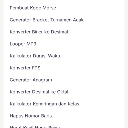
Pembuat Kode Morse
Generator Bracket Turnamen Acak
Konverter Biner ke Desimal
Looper MP3
Kalkulator Durasi Waktu
Konverter FPS
Generator Anagram
Konverter Desimal ke Oktal
Kalkulator Kemiringan dan Kelas
Hapus Nomor Baris
Huruf Kecil Huruf Besar