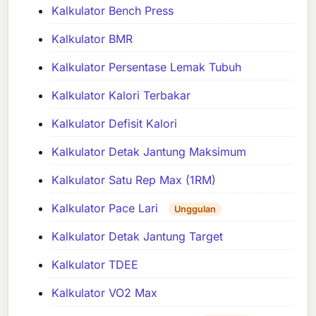
Kalkulator Bench Press
Kalkulator BMR
Kalkulator Persentase Lemak Tubuh
Kalkulator Kalori Terbakar
Kalkulator Defisit Kalori
Kalkulator Detak Jantung Maksimum
Kalkulator Satu Rep Max (1RM)
Kalkulator Pace Lari
Unggulan
Kalkulator Detak Jantung Target
Kalkulator TDEE
Kalkulator VO2 Max