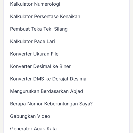
Kalkulator Numerologi
Kalkulator Persentase Kenaikan
Pembuat Teka Teki Silang
Kalkulator Pace Lari
Konverter Ukuran File
Konverter Desimal ke Biner
Konverter DMS ke Derajat Desimal
Mengurutkan Berdasarkan Abjad
Berapa Nomor Keberuntungan Saya?
Gabungkan Video
Generator Acak Kata