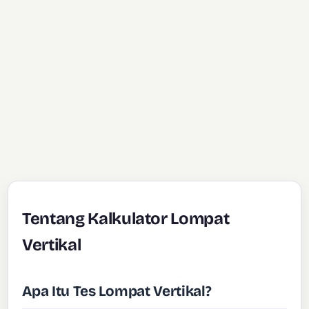
Tentang Kalkulator Lompat
Vertikal
Apa Itu Tes Lompat Vertikal?