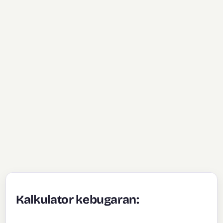
Kalkulator kebugaran: