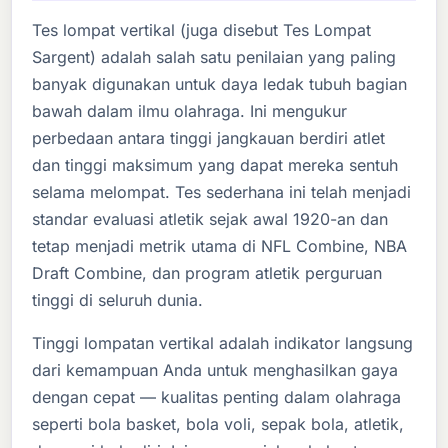
Tes lompat vertikal (juga disebut Tes Lompat
Sargent) adalah salah satu penilaian yang paling
banyak digunakan untuk daya ledak tubuh bagian
bawah dalam ilmu olahraga. Ini mengukur
perbedaan antara tinggi jangkauan berdiri atlet
dan tinggi maksimum yang dapat mereka sentuh
selama melompat. Tes sederhana ini telah menjadi
standar evaluasi atletik sejak awal 1920-an dan
tetap menjadi metrik utama di NFL Combine, NBA
Draft Combine, dan program atletik perguruan
tinggi di seluruh dunia.
Tinggi lompatan vertikal adalah indikator langsung
dari kemampuan Anda untuk menghasilkan gaya
dengan cepat — kualitas penting dalam olahraga
seperti bola basket, bola voli, sepak bola, atletik,