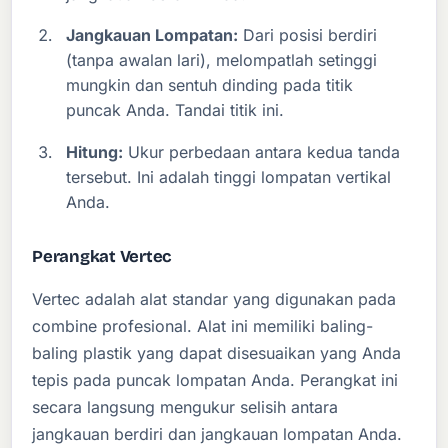
Jangkauan Lompatan:
Dari posisi berdiri
(tanpa awalan lari), melompatlah setinggi
mungkin dan sentuh dinding pada titik
puncak Anda. Tandai titik ini.
Hitung:
Ukur perbedaan antara kedua tanda
tersebut. Ini adalah tinggi lompatan vertikal
Anda.
Perangkat Vertec
Vertec adalah alat standar yang digunakan pada
combine profesional. Alat ini memiliki baling-
baling plastik yang dapat disesuaikan yang Anda
tepis pada puncak lompatan Anda. Perangkat ini
secara langsung mengukur selisih antara
jangkauan berdiri dan jangkauan lompatan Anda.