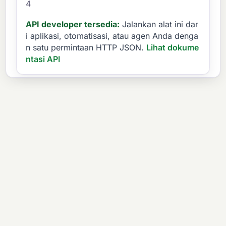
4
API developer tersedia:
Jalankan alat ini dar
i aplikasi, otomatisasi, atau agen Anda denga
n satu permintaan HTTP JSON.
Lihat dokume
ntasi API