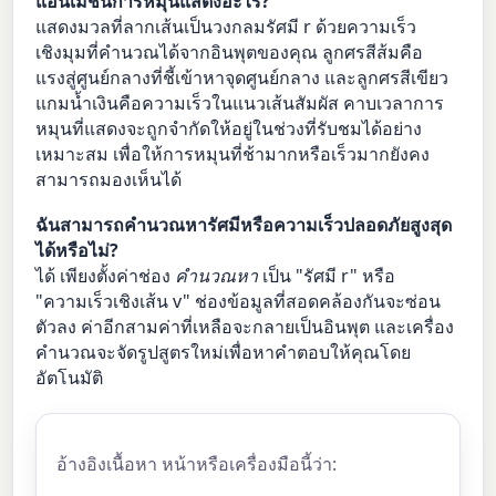
แอนิเมชันการหมุนแสดงอะไร?
แสดงมวลที่ลากเส้นเป็นวงกลมรัศมี r ด้วยความเร็ว
เชิงมุมที่คำนวณได้จากอินพุตของคุณ ลูกศรสีส้มคือ
แรงสู่ศูนย์กลางที่ชี้เข้าหาจุดศูนย์กลาง และลูกศรสีเขียว
แกมน้ำเงินคือความเร็วในแนวเส้นสัมผัส คาบเวลาการ
หมุนที่แสดงจะถูกจำกัดให้อยู่ในช่วงที่รับชมได้อย่าง
เหมาะสม เพื่อให้การหมุนที่ช้ามากหรือเร็วมากยังคง
สามารถมองเห็นได้
ฉันสามารถคำนวณหารัศมีหรือความเร็วปลอดภัยสูงสุด
ได้หรือไม่?
ได้ เพียงตั้งค่าช่อง
คำนวณหา
เป็น "รัศมี r" หรือ
"ความเร็วเชิงเส้น v" ช่องข้อมูลที่สอดคล้องกันจะซ่อน
ตัวลง ค่าอีกสามค่าที่เหลือจะกลายเป็นอินพุต และเครื่อง
คำนวณจะจัดรูปสูตรใหม่เพื่อหาคำตอบให้คุณโดย
อัตโนมัติ
อ้างอิงเนื้อหา หน้าหรือเครื่องมือนี้ว่า: