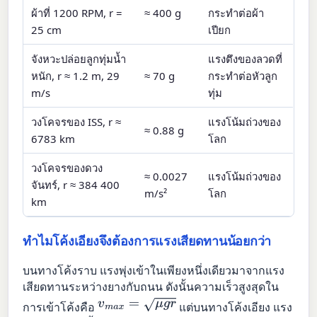
ผ้าที่ 1200 RPM, r =
≈ 400 g
กระทำต่อผ้า
25 cm
เปียก
จังหวะปล่อยลูกทุ่มน้ำ
แรงตึงของลวดที่
หนัก, r ≈ 1.2 m, 29
≈ 70 g
กระทำต่อหัวลูก
m/s
ทุ่ม
วงโคจรของ ISS, r ≈
แรงโน้มถ่วงของ
≈ 0.88 g
6783 km
โลก
วงโคจรของดวง
≈ 0.0027
แรงโน้มถ่วงของ
จันทร์, r ≈ 384 400
m/s²
โลก
km
ทำไมโค้งเอียงจึงต้องการแรงเสียดทานน้อยกว่า
บนทางโค้งราบ แรงพุ่งเข้าในเพียงหนึ่งเดียวมาจากแรง
เสียดทานระหว่างยางกับถนน ดังนั้นความเร็วสูงสุดใน
v
m
a
x
=
μ
g
r
การเข้าโค้งคือ
แต่บนทางโค้งเอียง แรง