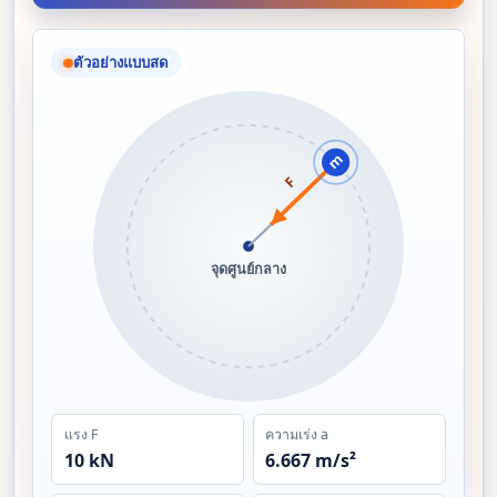
ตัวอย่างแบบสด
m
F
จุดศูนย์กลาง
แรง F
ความเร่ง a
10 kN
6.667 m/s²