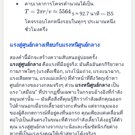
คาบเวลาการโคจรคำนวณได้เป็น
T
=
2
π
r
/
v
≈
5564
s ≈ 92.7 นาที — ISS
โคจรรอบโลกหนึ่งรอบในทุกๆ ประมาณหนึ่ง
ชั่วโมงครึ่ง
แรงสู่ศูนย์กลางเทียบกับแรงหนีศูนย์กลาง
สองคำนี้มักจะสร้างความสับสนอยู่บ่อยครั้ง
แรงสู่ศูนย์กลาง
คือแรงที่มีอยู่จริง: มันคืออันตรกิริยาทาง
กายภาพใดๆ (แรงตึงเชือก, แรงโน้มถ่วง, แรงแนวฉาก,
แรงเสียดทาน, แรงแม่เหล็ก) ที่ทำหน้าที่ดึงวัตถุเข้าหา
ศูนย์กลางของวงกลมจริงๆ ส่วน
แรงหนีศูนย์กลาง
เป็น
แรง "เสมือน" ที่ปรากฏขึ้นเฉพาะในกรอบอ้างอิงที่กำลัง
หมุนเท่านั้น — มันคือสิ่งที่คุณรู้สึกว่ากำลังผลักคุณออก
ไปด้านนอกเมื่อรถเลี้ยวอย่างกะทันหัน แต่จากมุมมอง
ของผู้สังเกตการณ์ที่อยู่คงที่นอกรถ คุณเพียงแค่เคลื่อนที่
ต่อไปเป็นเส้นตรงในขณะที่ตัวรถกำลังเลี้ยวโค้งอยู่ใต้ตัว
คุณ แรงสู่ศูนย์กลางจากเบาะนั่งและเข็มขัดนิรภัยต่าง
หากที่เป็นแรงเร่งคุณให้เข้าสู่ทางโค้งจริงๆ