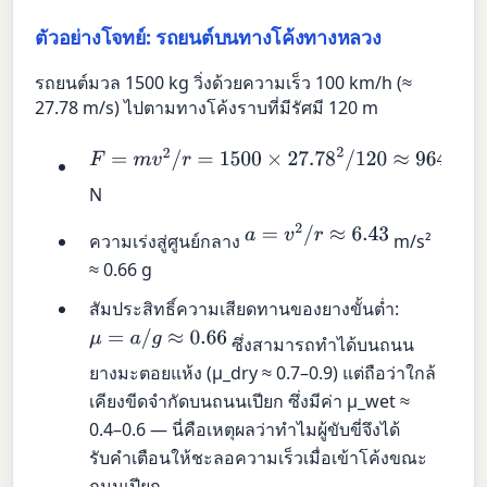
ตัวอย่างโจทย์: รถยนต์บนทางโค้งทางหลวง
รถยนต์มวล 1500 kg วิ่งด้วยความเร็ว 100 km/h (≈
27.78 m/s) ไปตามทางโค้งราบที่มีรัศมี 120 m
F
=
m
v
2
/
r
=
1500
×
27.78
2
/
120
≈
9645
N
a
=
v
2
/
r
≈
6.43
ความเร่งสู่ศูนย์กลาง
m/s²
≈ 0.66 g
สัมประสิทธิ์ความเสียดทานของยางขั้นต่ำ:
μ
=
a
/
g
≈
0.66
ซึ่งสามารถทำได้บนถนน
ยางมะตอยแห้ง (μ_dry ≈ 0.7–0.9) แต่ถือว่าใกล้
เคียงขีดจำกัดบนถนนเปียก ซึ่งมีค่า μ_wet ≈
0.4–0.6 — นี่คือเหตุผลว่าทำไมผู้ขับขี่จึงได้
รับคำเตือนให้ชะลอความเร็วเมื่อเข้าโค้งขณะ
ถนนเปียก