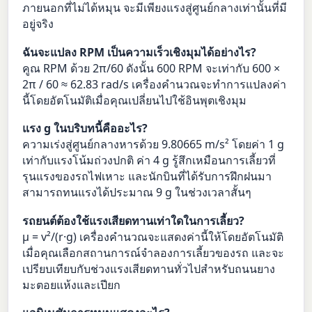
ภายนอกที่ไม่ได้หมุน จะมีเพียงแรงสู่ศูนย์กลางเท่านั้นที่มี
อยู่จริง
ฉันจะแปลง RPM เป็นความเร็วเชิงมุมได้อย่างไร?
คูณ RPM ด้วย 2π/60 ดังนั้น 600 RPM จะเท่ากับ 600 ×
2π / 60 ≈ 62.83 rad/s เครื่องคำนวณจะทำการแปลงค่า
นี้โดยอัตโนมัติเมื่อคุณเปลี่ยนไปใช้อินพุตเชิงมุม
แรง g ในบริบทนี้คืออะไร?
ความเร่งสู่ศูนย์กลางหารด้วย 9.80665 m/s² โดยค่า 1 g
เท่ากับแรงโน้มถ่วงปกติ ค่า 4 g รู้สึกเหมือนการเลี้ยวที่
รุนแรงของรถไฟเหาะ และนักบินที่ได้รับการฝึกฝนมา
สามารถทนแรงได้ประมาณ 9 g ในช่วงเวลาสั้นๆ
รถยนต์ต้องใช้แรงเสียดทานเท่าใดในการเลี้ยว?
μ = v²/(r·g) เครื่องคำนวณจะแสดงค่านี้ให้โดยอัตโนมัติ
เมื่อคุณเลือกสถานการณ์จำลองการเลี้ยวของรถ และจะ
เปรียบเทียบกับช่วงแรงเสียดทานทั่วไปสำหรับถนนยาง
มะตอยแห้งและเปียก