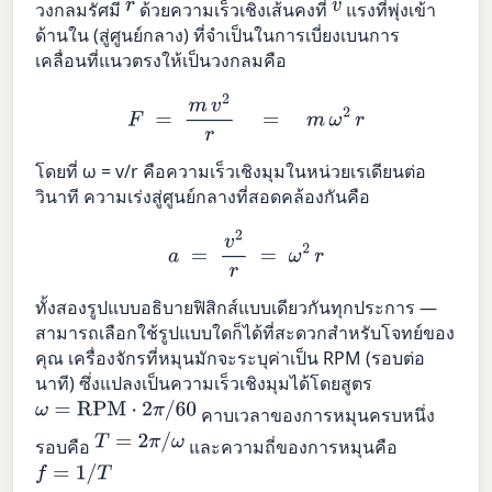
r
v
วงกลมรัศมี
ด้วยความเร็วเชิงเส้นคงที่
แรงที่พุ่งเข้า
ด้านใน (สู่ศูนย์กลาง) ที่จำเป็นในการเบี่ยงเบนการ
เคลื่อนที่แนวตรงให้เป็นวงกลมคือ
F
=
m
v
2
r
=
m
ω
2
r
โดยที่ ω = v/r คือความเร็วเชิงมุมในหน่วยเรเดียนต่อ
วินาที ความเร่งสู่ศูนย์กลางที่สอดคล้องกันคือ
a
=
v
2
r
=
ω
2
r
ทั้งสองรูปแบบอธิบายฟิสิกส์แบบเดียวกันทุกประการ —
สามารถเลือกใช้รูปแบบใดก็ได้ที่สะดวกสำหรับโจทย์ของ
คุณ เครื่องจักรที่หมุนมักจะระบุค่าเป็น RPM (รอบต่อ
นาที) ซึ่งแปลงเป็นความเร็วเชิงมุมได้โดยสูตร
ω
=
RPM
⋅
2
π
/
60
คาบเวลาของการหมุนครบหนึ่ง
T
=
2
π
/
ω
รอบคือ
และความถี่ของการหมุนคือ
f
=
1
/
T