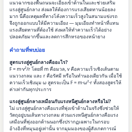
แนวฉากของพื้นถนนจะเอียงเข้าด้านในและช่วยเสริม
แรงสู่ศูนย์กลาง ส่งผลให้ต้องการแรงเสียดทานน้อยลง
มาก นี่คือเหตุผลที่ทางโค้งความเร็วสูงในสนามแข่งรถ
จึงถูกออกแบบให้มีความเอียง — มุมเอียงทำหน้าที่แทน
แรงเสียดทานที่ต้องใช้ ส่งผลให้ทำความเร็วได้อย่าง
ปลอดภัยมากขึ้นและลดการสึกหรอของหน้ายาง
คำถามที่พบบ่อย
สูตรแรงสู่ศูนย์กลางคืออะไร?
F = m·v²/r โดยที่ m คือมวล, v คือความเร็วเชิงเส้นตาม
แนววงกลม และ r คือรัศมี หรือในทำนองเดียวกัน เมื่อใช้
ความเร็วเชิงมุม ω สูตรจะเป็น F = m·ω²·r ทั้งสองสูตรให้
ค่าเท่ากันทุกประการ
แรงสู่ศูนย์กลางเหมือนกับแรงหนีศูนย์กลางหรือไม่?
ไม่ แรงสู่ศูนย์กลางคือแรงที่พุ่งเข้าด้านในจริงซึ่งช่วยให้
วัตถุอยู่บนเส้นทางวงกลม ส่วนแรงหนีศูนย์กลางคือแรง
เสมือนที่พุ่งออกด้านนอกซึ่งปรากฏเฉพาะในกรอบ
อ้างอิงที่หมุนอยู่เท่านั้น จากมุมมองของผู้สังเกตการณ์