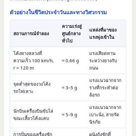
ตัวอย่างในชีวิตประจำวันและทางวิศวกรรม
ความเร่งสู่
แหล่งที่มาของ
สถานการณ์จำลอง
ศูนย์กลาง
แรงพุ่งเข้าใน
ทั่วไป
โค้งทางหลวงที่
แรงเสียดทาน
ความเร็ว 100 km/h,
≈ 0.66 g
ระหว่างยางกับ
r = 120 m
ถนน
แรงแนวฉากจาก
จุดต่ำสุดของวงโค้ง
≈ 3–5 g
รางที่กระทำต่อ
รถไฟเหาะ
ล้อรถ
แรงแนวฉากจาก
นักบินเครื่องบินขับไล่
≈ 5–9 g
เบาะนั่ง, สายรัด
ขณะเลี้ยวโค้งแคบ
นิรภัย
การปั่นของเครื่องซัก
ผนังถังซักที่