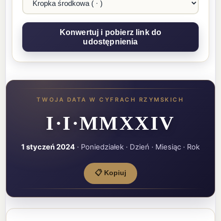
TWOJA DATA W CYFRACH RZYMSKICH
I·I·MMXXIV
1 styczeń 2024
· Poniedziałek · Dzień · Miesiąc · Rok
📋 Kopiuj