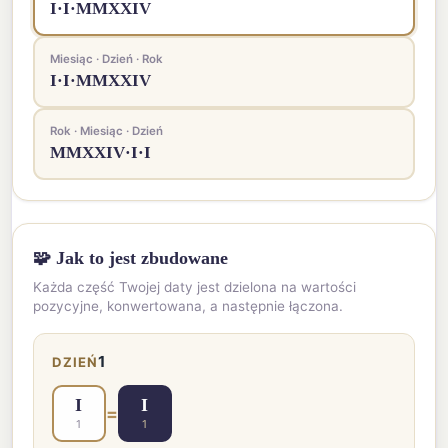
I·I·MMXXIV
Miesiąc · Dzień · Rok
I·I·MMXXIV
Rok · Miesiąc · Dzień
MMXXIV·I·I
🧩 Jak to jest zbudowane
Każda część Twojej daty jest dzielona na wartości
pozycyjne, konwertowana, a następnie łączona.
1
DZIEŃ
I
I
=
1
1