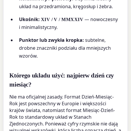
układ na przedramiona, kręgosłup i żebra.
Ukośnik:
— nowoczesny
XIV / V / MMXXIV
i minimalistyczny.
Punktor lub zwykła kropka:
subtelne,
drobne znaczniki podziału dla mniejszych
wzorów.
Którego układu użyć: najpierw dzień czy
miesiąc?
Nie ma oficjalnej zasady. Format Dzień-Miesiąc-
Rok jest powszechny w Europie i większości
krajów świata, natomiast format Miesiąc-Dzień-
Rok to standardowy układ w Stanach
Zjednoczonych. Ponieważ cyfry rzymskie nie dają
wizualnej wskazówki, która liczba oznacza dzień, a