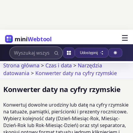
☰
mini
Webtool
Udostępnij
Strona główna
>
Czas i data
>
Narzędzia
datowania
>
Konwerter daty na cyfry rzymskie
Konwerter daty na cyfry rzymskie
Konwertuj dowolne urodziny lub datę na cyfry rzymskie
na tatuaże, pamiątki, pierścionki i prezenty rocznicowe.
Wybierz kolejność daty (Dzień-Miesiąc-Rok, Miesiąc-
Dzień-Rok lub Rok-Miesiąc-Dzień) oraz styl separatora,
skopiuj gotowy format tatuażu jednym kliknięciem i