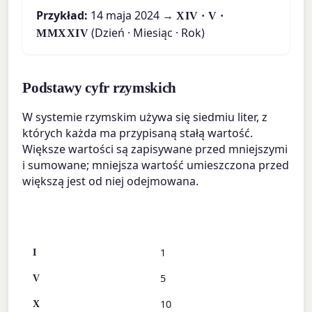
Przykład:
14 maja 2024 →
XIV · V ·
(Dzień · Miesiąc · Rok)
MMXXIV
Podstawy cyfr rzymskich
W systemie rzymskim używa się siedmiu liter, z
których każda ma przypisaną stałą wartość.
Większe wartości są zapisywane przed mniejszymi
i sumowane; mniejsza wartość umieszczona przed
większą jest od niej odejmowana.
Symbol
Wartość
1
I
5
V
10
X