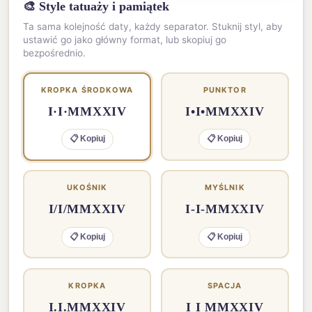
🎨 Style tatuaży i pamiątek
Ta sama kolejność daty, każdy separator. Stuknij styl, aby
ustawić go jako główny format, lub skopiuj go
bezpośrednio.
KROPKA ŚRODKOWA
PUNKTOR
I·I·MMXXIV
I•I•MMXXIV
📋 Kopiuj
📋 Kopiuj
UKOŚNIK
MYŚLNIK
I/I/MMXXIV
I-I-MMXXIV
📋 Kopiuj
📋 Kopiuj
KROPKA
SPACJA
I.I.MMXXIV
I I MMXXIV