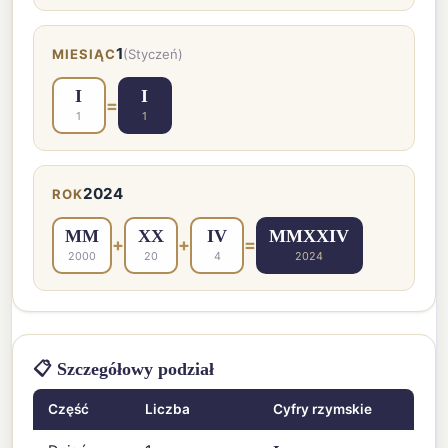
1
MIESIĄC
(Styczeń)
I
I
=
1
1
2024
ROK
MM
XX
IV
MMXXIV
+
+
=
2000
20
4
2024
📋 Szczegółowy podział
Część
Liczba
Cyfry rzymskie