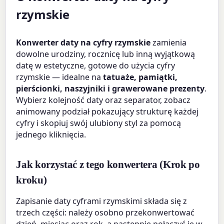
rzymskie
Konwerter daty na cyfry rzymskie
zamienia
dowolne urodziny, rocznicę lub inną wyjątkową
datę w estetyczne, gotowe do użycia cyfry
rzymskie — idealne na
tatuaże, pamiątki,
pierścionki, naszyjniki i grawerowane prezenty
.
Wybierz kolejność daty oraz separator, zobacz
animowany podział pokazujący strukturę każdej
cyfry i skopiuj swój ulubiony styl za pomocą
jednego kliknięcia.
Jak korzystać z tego konwertera (Krok po
kroku)
Zapisanie daty cyframi rzymskimi składa się z
trzech części: należy osobno przekonwertować
dzień, miesiąc oraz rok, a następnie połączyć je w