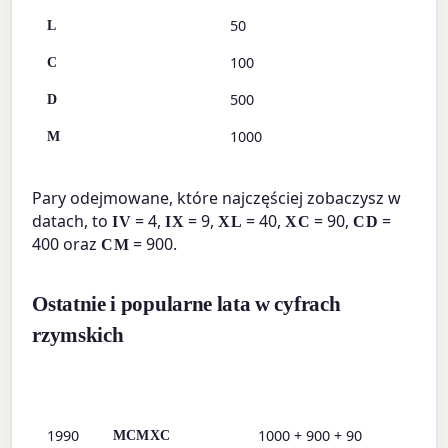
50
L
100
C
500
D
1000
M
Pary odejmowane, które najczęściej zobaczysz w
datach, to
= 4,
= 9,
= 40,
= 90,
=
IV
IX
XL
XC
CD
400 oraz
= 900.
CM
Ostatnie i popularne lata w cyfrach
rzymskich
Rok
Cyfra rzymska
Rozkład składowy
1990
1000 + 900 + 90
MCMXC