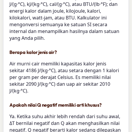
J/(g·°C), kJ/(kg·°C), cal/(g·°C), atau BTU/(lb·°F); dan
energi kalor dalam joule, kilojoule, kalori,
kilokalori, watt-jam, atau BTU. Kalkulator ini
mengonversi semuanya ke satuan SI secara
internal dan menampilkan hasilnya dalam satuan
yang Anda pilih.
Berapa kalor jenis air?
Air murni cair memiliki kapasitas kalor jenis
sekitar 4186 J/(kg·°C), atau setara dengan 1 kalori
per gram per derajat Celsius. Es memiliki nilai
sekitar 2090 J/(kg·°C) dan uap air sekitar 2010
J/(kg·°C).
Apakah nilai Q negatif memiliki arti khusus?
Ya. Ketika suhu akhir lebih rendah dari suhu awal,
ΔT bernilai negatif dan Q akan menghasilkan nilai
negatif. Q negatif berarti kalor sedang dilepaskan