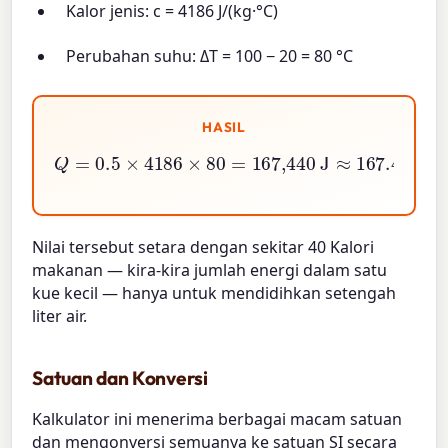
Kalor jenis: c = 4186 J/(kg·°C)
Perubahan suhu: ΔT = 100 − 20 = 80 °C
HASIL
Q
=
0.5
×
4186
×
80
=
167,440
J
≈
167.4
kJ
Nilai tersebut setara dengan sekitar 40 Kalori
makanan — kira-kira jumlah energi dalam satu
kue kecil — hanya untuk mendidihkan setengah
liter air.
Satuan dan Konversi
Kalkulator ini menerima berbagai macam satuan
dan mengonversi semuanya ke satuan SI secara