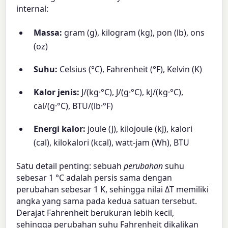
internal:
Massa:
gram (g), kilogram (kg), pon (lb), ons
(oz)
Suhu:
Celsius (°C), Fahrenheit (°F), Kelvin (K)
Kalor jenis:
J/(kg·°C), J/(g·°C), kJ/(kg·°C),
cal/(g·°C), BTU/(lb·°F)
Energi kalor:
joule (J), kilojoule (kJ), kalori
(cal), kilokalori (kcal), watt-jam (Wh), BTU
Satu detail penting: sebuah
perubahan
suhu
sebesar 1 °C adalah persis sama dengan
perubahan sebesar 1 K, sehingga nilai ΔT memiliki
angka yang sama pada kedua satuan tersebut.
Derajat Fahrenheit berukuran lebih kecil,
sehingga perubahan suhu Fahrenheit dikalikan