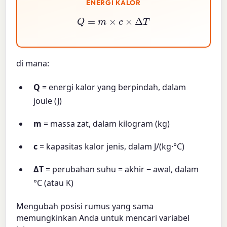
ENERGI KALOR
Q
=
m
×
c
×
Δ
T
di mana:
Q
= energi kalor yang berpindah, dalam
joule (J)
m
= massa zat, dalam kilogram (kg)
c
= kapasitas kalor jenis, dalam J/(kg·°C)
ΔT
= perubahan suhu = akhir − awal, dalam
°C (atau K)
Mengubah posisi rumus yang sama
memungkinkan Anda untuk mencari variabel