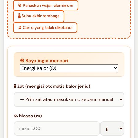
🥫 Panaskan wajan aluminium
🌡️ Suhu akhir tembaga
🔬 Cari c yang tidak diketahui
🎯 Saya ingin mencari
🧪 Zat (mengisi otomatis kalor jenis)
⚖️ Massa (m)