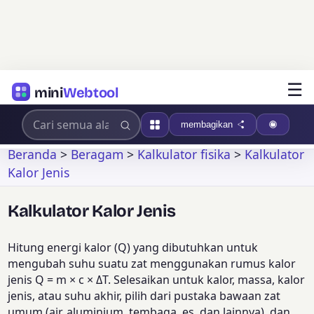
☰
mini
Webtool
membagikan
Beranda
>
Beragam
>
Kalkulator fisika
>
Kalkulator
Kalor Jenis
Kalkulator Kalor Jenis
Hitung energi kalor (Q) yang dibutuhkan untuk
mengubah suhu suatu zat menggunakan rumus kalor
jenis Q = m × c × ΔT. Selesaikan untuk kalor, massa, kalor
jenis, atau suhu akhir, pilih dari pustaka bawaan zat
umum (air, aluminium, tembaga, es, dan lainnya), dan