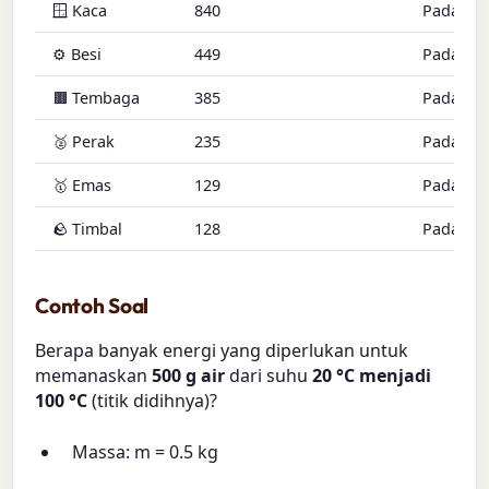
🪟 Kaca
840
Padat
⚙️ Besi
449
Padat
🟫 Tembaga
385
Padat
🥈 Perak
235
Padat
🥇 Emas
129
Padat
🪨 Timbal
128
Padat
Contoh Soal
Berapa banyak energi yang diperlukan untuk
memanaskan
500 g air
dari suhu
20 °C menjadi
100 °C
(titik didihnya)?
Massa: m = 0.5 kg