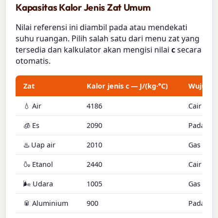
Kapasitas Kalor Jenis Zat Umum
Nilai referensi ini diambil pada atau mendekati
suhu ruangan. Pilih salah satu dari menu zat yang
tersedia dan kalkulator akan mengisi nilai
c
secara
otomatis.
Zat
Kalor jenis c — J/(kg·°C)
Wujud
💧 Air
4186
Cair
🧊 Es
2090
Padat
♨️ Uap air
2010
Gas
🍶 Etanol
2440
Cair
🌬️ Udara
1005
Gas
🥫 Aluminium
900
Padat