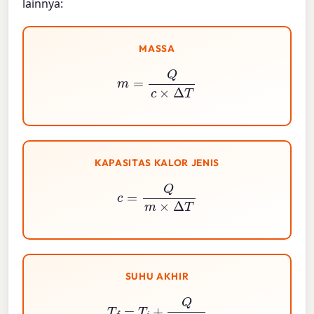
lainnya:
MASSA
m
=
Q
c
×
Δ
T
KAPASITAS KALOR JENIS
c
=
Q
m
×
Δ
T
SUHU AKHIR
T
f
=
T
i
+
Q
m
×
c