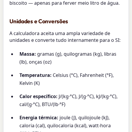
biscoito — apenas para ferver meio litro de água.
Unidades e Conversões
A calculadora aceita uma ampla variedade de
unidades e converte tudo internamente para o SI:
Massa:
gramas (g), quilogramas (kg), libras
(lb), onças (oz)
Temperatura:
Celsius (°C), Fahrenheit (°F),
Kelvin (K)
Calor específico:
J/(kg·°C), J/(g·°C), kJ/(kg·°C),
cal/(g·°C), BTU/(lb·°F)
Energia térmica:
joule (J), quilojoule (kJ),
caloria (cal), quilocaloria (kcal), watt-hora