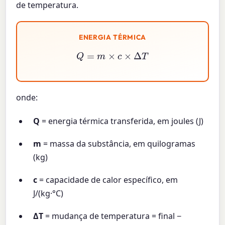
de temperatura.
ENERGIA TÉRMICA
Q
=
m
×
c
×
Δ
T
onde:
Q
= energia térmica transferida, em joules (J)
m
= massa da substância, em quilogramas
(kg)
c
= capacidade de calor específico, em
J/(kg·°C)
ΔT
= mudança de temperatura = final −