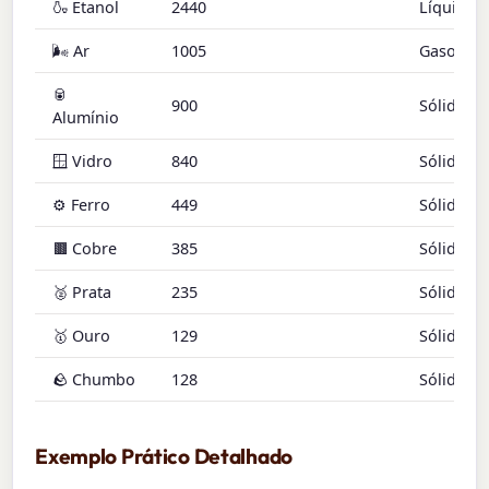
🍶 Etanol
2440
Líquido
🌬️ Ar
1005
Gasoso
🥫
900
Sólido
Alumínio
🪟 Vidro
840
Sólido
⚙️ Ferro
449
Sólido
🟫 Cobre
385
Sólido
🥈 Prata
235
Sólido
🥇 Ouro
129
Sólido
🪨 Chumbo
128
Sólido
Exemplo Prático Detalhado