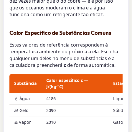
dez vezes maior que o do cobre — e é por isso
que os oceanos moderam o clima e a água
funciona como um refrigerante tão eficaz.
Calor Específico de Substâncias Comuns
Estes valores de referência correspondem à
temperatura ambiente ou próxima a ela. Escolha
qualquer um deles no menu de substâncias e a
calculadora preencherá
c
de forma automática.
Calor específico c —
Substância
Estado
J/(kg·°C)
💧 Água
4186
Líquido
🧊 Gelo
2090
Sólido
♨️ Vapor
2010
Gasoso