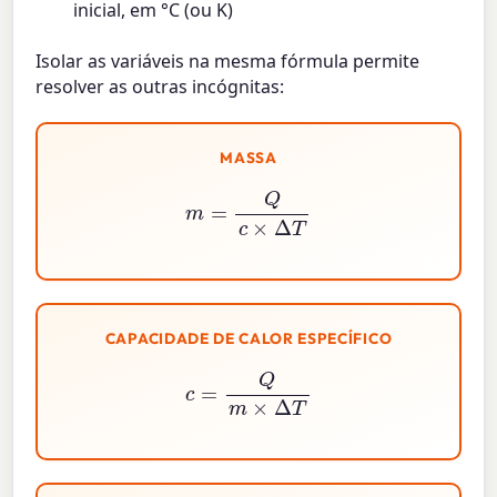
inicial, em °C (ou K)
Isolar as variáveis na mesma fórmula permite
resolver as outras incógnitas:
MASSA
m
=
Q
c
×
Δ
T
CAPACIDADE DE CALOR ESPECÍFICO
c
=
Q
m
×
Δ
T