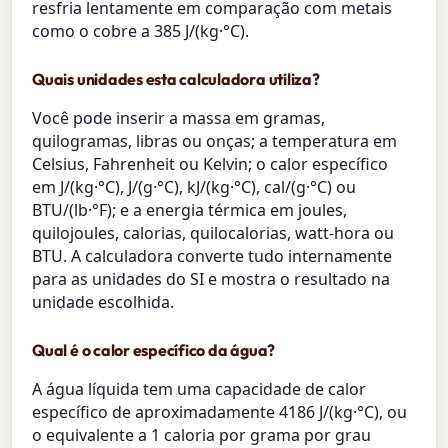
resfria lentamente em comparação com metais
como o cobre a 385 J/(kg·°C).
Quais unidades esta calculadora utiliza?
Você pode inserir a massa em gramas,
quilogramas, libras ou onças; a temperatura em
Celsius, Fahrenheit ou Kelvin; o calor específico
em J/(kg·°C), J/(g·°C), kJ/(kg·°C), cal/(g·°C) ou
BTU/(lb·°F); e a energia térmica em joules,
quilojoules, calorias, quilocalorias, watt-hora ou
BTU. A calculadora converte tudo internamente
para as unidades do SI e mostra o resultado na
unidade escolhida.
Qual é o calor específico da água?
A água líquida tem uma capacidade de calor
específico de aproximadamente 4186 J/(kg·°C), ou
o equivalente a 1 caloria por grama por grau