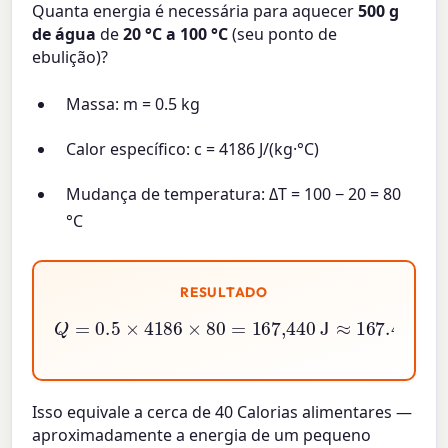
Quanta energia é necessária para aquecer
500 g
de água
de
20 °C a 100 °C
(seu ponto de
ebulição)?
Massa: m = 0.5 kg
Calor específico: c = 4186 J/(kg·°C)
Mudança de temperatura: ΔT = 100 − 20 = 80
°C
RESULTADO
Q
=
0.5
×
4186
×
80
=
167,440
J
≈
167.4
kJ
Isso equivale a cerca de 40 Calorias alimentares —
aproximadamente a energia de um pequeno