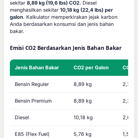
sekitar
8,89 kg (19,6 lbs) CO2
. Diesel
menghasilkan sekitar
10,18 kg (22,4 lbs) per
galon
. Kalkulator memperkirakan jejak karbon
Anda berdasarkan konsumsi dan jenis bahan
bakar.
Emisi CO2 Berdasarkan Jenis Bahan Bakar
Jenis Bahan Bakar
CO2 per Galon
CO2 pe
Bensin Reguler
8,89 kg
2,35 
Bensin Premium
8,89 kg
2,35 
Diesel
10,18 kg
2,69 
E85 (Flex Fuel)
5,76 kg
1,52 k