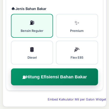
🔥
Jenis Bahan Bakar
⛽
✨
Bensin Reguler
Premium
🛢️
🌽
Diesel
Flex E85
Hitung Efisiensi Bahan Bakar
⛽
Embed Kalkulator Mil per Galon Widget