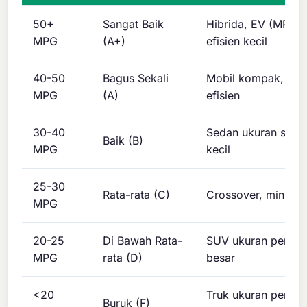
50+
Sangat Baik
Hibrida, EV (MPGe)
MPG
(A+)
efisien kecil
40-50
Bagus Sekali
Mobil kompak, sed
MPG
(A)
efisien
30-40
Sedan ukuran seda
Baik (B)
MPG
kecil
25-30
Rata-rata (C)
Crossover, minivan
MPG
20-25
Di Bawah Rata-
SUV ukuran penuh,
MPG
rata (D)
besar
<20
Truk ukuran penuh,
Buruk (F)