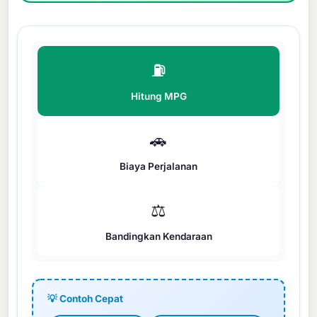
⛽
Hitung MPG
🚗
Biaya Perjalanan
⚖️
Bandingkan Kendaraan
💡 Contoh Cepat