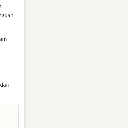
n
unakan
han
dari