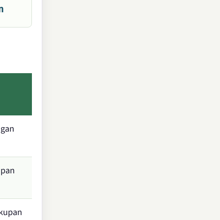
n
ngan
upan
akupan