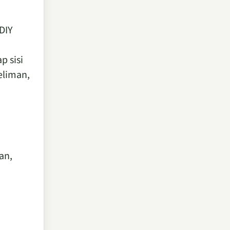
DIY
p sisi
eliman,
an,