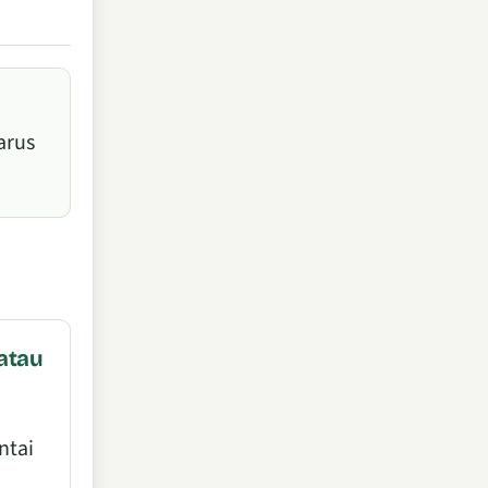
u
arus
atau
ntai