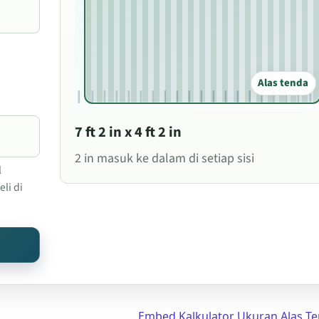
Alas tenda
7 ft 2 in x 4 ft 2 in
2 in masuk ke dalam di setiap sisi
l
li di
Embed Kalkulator Ukuran Alas T