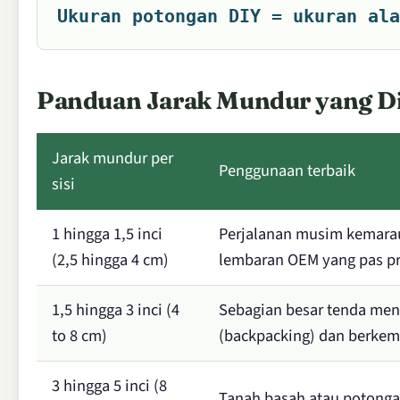
Ukuran potongan DIY = ukuran ala
Panduan Jarak Mundur yang D
Jarak mundur per
Penggunaan terbaik
sisi
1 hingga 1,5 inci
Perjalanan musim kemarau
(2,5 hingga 4 cm)
lembaran OEM yang pas pr
1,5 hingga 3 inci (4
Sebagian besar tenda me
to 8 cm)
(backpacking) dan berke
3 hingga 5 inci (8
Tanah basah atau potongan