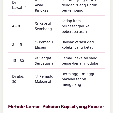
Di
Awal
dengan ruang untuk
bawah 4
Ringkas
berkembang
Setiap item
👕 Kapsul
4 – 8
berpasangan ke
Seimbang
beberapa arah
✨ Pemadu
Banyak variasi dari
8 – 15
Efisien
koleksi yang ketat
🎨 Sangat
Lemari pakaian yang
15 – 30
Serbaguna
benar-benar modular
Berminggu-minggu
Di atas
🚀 Pemadu
pakaian tanpa
30
Maksimal
mengulang
Metode Lemari Pakaian Kapsul yang Populer