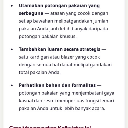
Utamakan potongan pakaian yang
serbaguna
— atasan yang cocok dengan
setiap bawahan melipatgandakan jumlah
pakaian Anda jauh lebih banyak daripada
potongan pakaian khusus.
Tambahkan luaran secara strategis
—
satu kardigan atau blazer yang cocok
dengan semua hal dapat melipatgandakan
total pakaian Anda.
Perhatikan bahan dan formalitas
—
potongan pakaian yang menjembatani gaya
kasual dan resmi memperluas fungsi lemari
pakaian Anda untuk lebih banyak acara.
Cara Menggunakan Kalkulator Ini