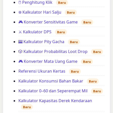
🖱️ Penghitung Klik
Baru
❄️ Kalkulator Hari Salju
Baru
🎮 Konverter Sensitivitas Game
Baru
⚔️ Kalkulator DPS
Baru
🎰 Kalkulator Pity Gacha
Baru
🎲 Kalkulator Probabilitas Loot Drop
Baru
🎮 Konverter Mata Uang Game
Baru
Referensi Ukuran Kertas
Baru
Kalkulator Konsumsi Bahan Bakar
Baru
Kalkulator 0–60 dan Seperempat Mil
Baru
Kalkulator Kapasitas Derek Kendaraan
Baru