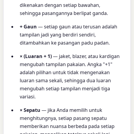
dikenakan dengan setiap bawahan,
sehingga pasangannya berlipat ganda.
+ Gaun
— setiap gaun atau terusan adalah
tampilan jadi yang berdiri sendiri,
ditambahkan ke pasangan padu padan.
× (Luaran + 1)
— jaket, blazer, atau kardigan
mengubah tampilan pakaian. Angka "+1"
adalah pilihan untuk tidak mengenakan
luaran sama sekali, sehingga dua luaran
mengubah setiap tampilan menjadi tiga
variasi.
× Sepatu
— jika Anda memilih untuk
menghitungnya, setiap pasang sepatu
memberikan nuansa berbeda pada setiap