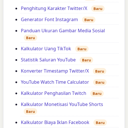
Penghitung Karakter Twitter/X
Baru
Generator Font Instagram
Baru
Panduan Ukuran Gambar Media Sosial
Baru
Kalkulator Uang TikTok
Baru
Statistik Saluran YouTube
Baru
Konverter Timestamp Twitter/X
Baru
YouTube Watch Time Calculator
Baru
Kalkulator Penghasilan Twitch
Baru
Kalkulator Monetisasi YouTube Shorts
Baru
Kalkulator Biaya Iklan Facebook
Baru