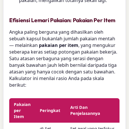
pakaian, mengalikan totalnya sekali lagi.
Efisiensi Lemari Pakaian: Pakaian Per Item
Angka paling berguna yang dihasilkan oleh
sebuah kapsul bukanlah jumlah pakaian mentah
— melainkan
pakaian per item
, yang mengukur
seberapa keras setiap potongan pakaian bekerja.
Satu atasan serbaguna yang serasi dengan
banyak bawahan jauh lebih bernilai daripada tiga
atasan yang hanya cocok dengan satu bawahan.
Kalkulator ini menilai rasio Anda pada skala
berikut:
Pakaian
Arti Dan
per
Peringkat
Penjelasannya
Item
🌱 Set
Set awal yang terfokus