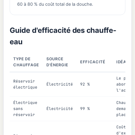
60 à 80 % du coût total de la douche.
Guide d'efficacité des chauffe-
eau
TYPE DE
SOURCE
EFFICACITÉ
IDÉAL P
CHAUFFAGE
D'ÉNERGIE
Le plus
Réservoir
Électricité
92 %
abordab
électrique
l'achat
Électrique
Chauffa
sans
Électricité
99 %
demande
réservoir
place
Coût
d'explo