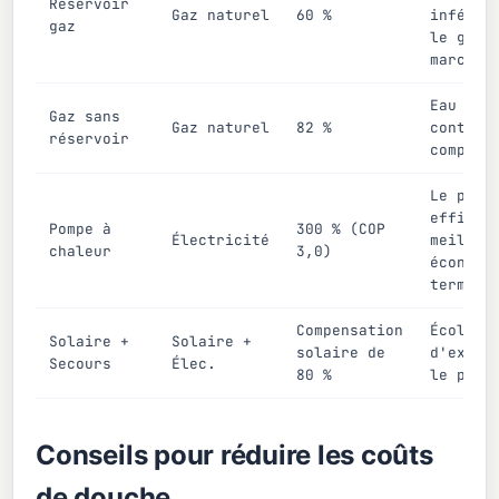
Réservoir
Gaz naturel
60 %
inférie
gaz
le gaz 
marché
Eau cha
Gaz sans
Gaz naturel
82 %
continu
réservoir
compact
Le plus
efficac
Pompe à
300 % (COP
Électricité
meilleu
chaleur
3,0)
économi
terme
Compensation
Écologi
Solaire +
Solaire +
solaire de
d'explo
Secours
Élec.
80 %
le plus
Conseils pour réduire les coûts
de douche