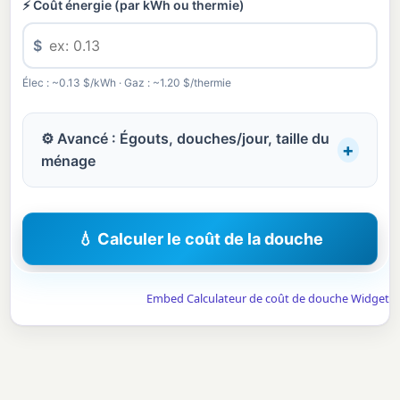
⚡ Coût énergie (par kWh ou thermie)
$
Élec : ~0.13 $/kWh · Gaz : ~1.20 $/thermie
⚙ Avancé : Égouts, douches/jour, taille du
+
ménage
🚰 Coût égouts (pour 1 000 gal)
💧 Calculer le coût de la douche
$
Embed Calculateur de coût de douche Widget
Souvent plus élevé que le coût de l'eau
🚿 Douches par jour