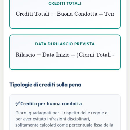
CREDITI TOTALI
Tempo Guadagnato
Crediti Totali
Buona Condotta
+
+
Programmi
=
DATA DI RILASCIO PREVISTA
Rilascio
Giorni Totali
=
Data Inizio
−
Crediti Totali
+
(
)
Tipologie di crediti sulla pena
✅
Credito per buona condotta
Giorni guadagnati per il rispetto delle regole e
per aver evitato infrazioni disciplinari,
solitamente calcolati come percentuale fissa della