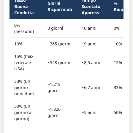
Tasso
Tempo
Giorni
%
Buona
Scontato
Risparmiati
Ridotta
Condotta
Appross.
0%
0 giorni
10 anni
0%
(nessuno)
10%
~365 giorni
~9 anni
10%
15% (max
federale
~548 giorni
~8,5 anni
15%
USA)
33% (un
~1.218
giorno
~6,7 anni
33%
giorni
ogni due)
50% (un
~1.826
giorno al
~5 anni
50%
giorni
giorno)