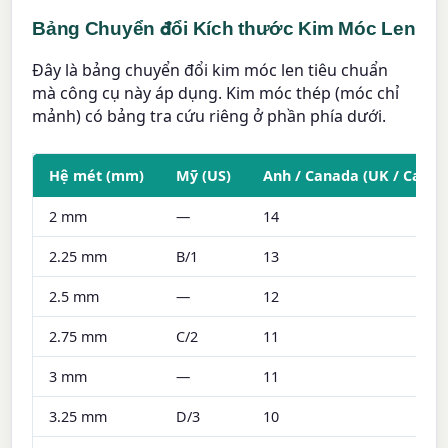
Bảng Chuyển đổi Kích thước Kim Móc Len
Đây là bảng chuyển đổi kim móc len tiêu chuẩn
mà công cụ này áp dụng. Kim móc thép (móc chỉ
mảnh) có bảng tra cứu riêng ở phần phía dưới.
Hệ mét (mm)
Mỹ (US)
Anh / Canada (UK / Canad
2 mm
—
14
2.25 mm
B/1
13
2.5 mm
—
12
2.75 mm
C/2
11
3 mm
—
11
3.25 mm
D/3
10