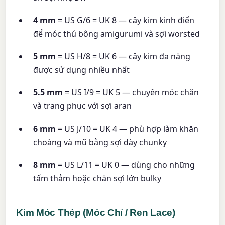
4 mm
= US G/6 = UK 8 — cây kim kinh điển
để móc thú bông amigurumi và sợi worsted
5 mm
= US H/8 = UK 6 — cây kim đa năng
được sử dụng nhiều nhất
5.5 mm
= US I/9 = UK 5 — chuyên móc chăn
và trang phục với sợi aran
6 mm
= US J/10 = UK 4 — phù hợp làm khăn
choàng và mũ bằng sợi dày chunky
8 mm
= US L/11 = UK 0 — dùng cho những
tấm thảm hoặc chăn sợi lớn bulky
Kim Móc Thép (Móc Chỉ / Ren Lace)