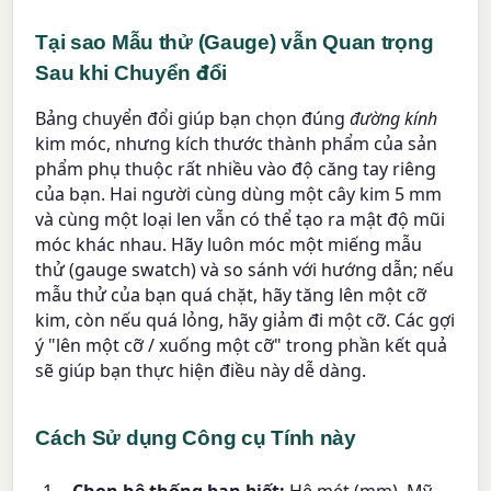
Tại sao Mẫu thử (Gauge) vẫn Quan trọng
Sau khi Chuyển đổi
Bảng chuyển đổi giúp bạn chọn đúng
đường kính
kim móc, nhưng kích thước thành phẩm của sản
phẩm phụ thuộc rất nhiều vào độ căng tay riêng
của bạn. Hai người cùng dùng một cây kim 5 mm
và cùng một loại len vẫn có thể tạo ra mật độ mũi
móc khác nhau. Hãy luôn móc một miếng mẫu
thử (gauge swatch) và so sánh với hướng dẫn; nếu
mẫu thử của bạn quá chặt, hãy tăng lên một cỡ
kim, còn nếu quá lỏng, hãy giảm đi một cỡ. Các gợi
ý "lên một cỡ / xuống một cỡ" trong phần kết quả
sẽ giúp bạn thực hiện điều này dễ dàng.
Cách Sử dụng Công cụ Tính này
Chọn hệ thống bạn biết:
Hệ mét (mm), Mỹ