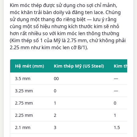
Kim móc thép được sử dụng cho sợi chỉ mảnh,
móc khăn trải bàn doily và đăng ten lace. Chúng
sử dụng một thang đo riêng biệt — lưu ý rằng
cùng một số hiệu nhưng kích thước kim sẽ nhỏ
hơn rất nhiều so với kim móc len thông thường
(Kim thép số 1 của Mỹ là 2.75 mm, chứ không phải
2.25 mm như kim móc len cỡ B/1).
Hệ mét (mm)
Kim thép Mỹ (US Steel)
Kim thép A
3.5 mm
00
—
3.25 mm
0
—
2.75 mm
1
0
2.25 mm
2
1
2.1 mm
3
1.5