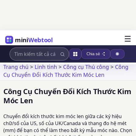
☰
mini
Webtool
Chia sẻ
Trang chủ
>
Linh tinh
>
Công cụ Thủ công
>
Công
Cụ Chuyển Đổi Kích Thước Kim Móc Len
Công Cụ Chuyển Đổi Kích Thước Kim
Móc Len
Chuyển đổi kích thước kim móc len giữa các ký hiệu
chữ/số của US, số của UK/Canada và thang đo hệ mét
(mm) để bạn có thể làm theo bất kỳ mẫu móc nào. Chọn