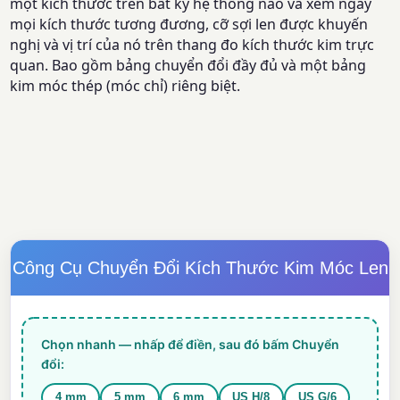
một kích thước trên bất kỳ hệ thống nào và xem ngay
mọi kích thước tương đương, cỡ sợi len được khuyến
nghị và vị trí của nó trên thang đo kích thước kim trực
quan. Bao gồm bảng chuyển đổi đầy đủ và một bảng
kim móc thép (móc chỉ) riêng biệt.
Công Cụ Chuyển Đổi Kích Thước Kim Móc Len
Chọn nhanh — nhấp để điền, sau đó bấm Chuyển
đổi:
4 mm
5 mm
6 mm
US H/8
US G/6