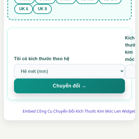
UK 6
UK 8
Kích
thước
kim
Tôi có kích thước theo hệ
móc
Chuyển đổi →
Embed Công Cụ Chuyển Đổi Kích Thước Kim Móc Len Widget