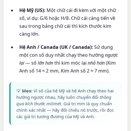
Hệ Mỹ (US):
Một chữ cái đi kèm với một chữ
số, ví dụ:
G/6
hoặc
H/8
. Chữ cái càng tiến về
sau trong bảng chữ cái thì kích thước kim
càng lớn.
Hệ Anh / Canada (UK / Canada):
Sử dụng
một con số duy nhất chạy theo hướng
ngược
lại
— số
lớn hơn
thì kim móc lại
nhỏ hơn
(Kim
Anh số 14 ≈ 2 mm, Kim Anh số 2 ≈ 7 mm).
💡
Mẹo:
Vì số của hệ Mỹ và hệ Anh chạy theo hai
hướng ngược nhau, hãy luôn chuyển đổi
thông
qua kích thước milimét
. Giá trị mm là quy chuẩn
chính xác nhất — hãy đối chiếu nó trước, rồi đọc
các giá trị tương đương của Mỹ và Anh.