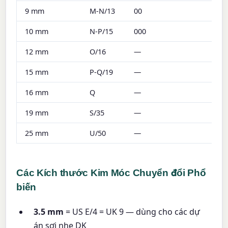
9 mm
M-N/13
00
10 mm
N-P/15
000
12 mm
O/16
—
15 mm
P-Q/19
—
16 mm
Q
—
19 mm
S/35
—
25 mm
U/50
—
Các Kích thước Kim Móc Chuyển đổi Phổ
biến
3.5 mm
= US E/4 = UK 9 — dùng cho các dự
án sợi nhẹ DK