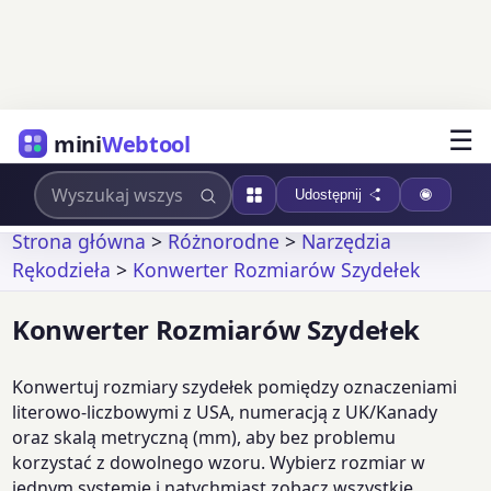
☰
mini
Webtool
Udostępnij
Strona główna
>
Różnorodne
>
Narzędzia
Rękodzieła
>
Konwerter Rozmiarów Szydełek
Konwerter Rozmiarów Szydełek
Konwertuj rozmiary szydełek pomiędzy oznaczeniami
literowo-liczbowymi z USA, numeracją z UK/Kanady
oraz skalą metryczną (mm), aby bez problemu
korzystać z dowolnego wzoru. Wybierz rozmiar w
jednym systemie i natychmiast zobacz wszystkie