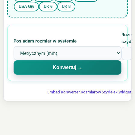
USA G/6
UK 6
UK 8
Rozmi
Posiadam rozmiar w systemie
szyde
Konwertuj →
Embed Konwerter Rozmiarów Szydełek Widget