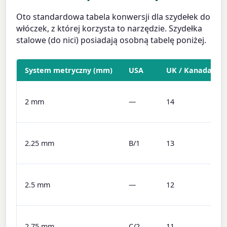
Oto standardowa tabela konwersji dla szydełek do
włóczek, z której korzysta to narzędzie. Szydełka
stalowe (do nici) posiadają osobną tabelę poniżej.
System metryczny (mm)
USA
UK / Kanada
2 mm
—
14
2.25 mm
B/1
13
2.5 mm
—
12
2.75 mm
C/2
11