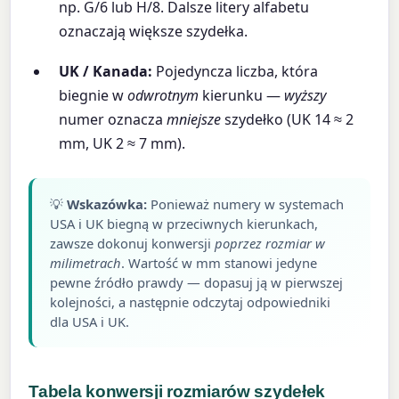
np.
G/6
lub
H/8
. Dalsze litery alfabetu
oznaczają większe szydełka.
UK / Kanada:
Pojedyncza liczba, która
biegnie w
odwrotnym
kierunku —
wyższy
numer oznacza
mniejsze
szydełko (UK 14 ≈ 2
mm, UK 2 ≈ 7 mm).
💡
Wskazówka:
Ponieważ numery w systemach
USA i UK biegną w przeciwnych kierunkach,
zawsze dokonuj konwersji
poprzez rozmiar w
milimetrach
. Wartość w mm stanowi jedyne
pewne źródło prawdy — dopasuj ją w pierwszej
kolejności, a następnie odczytaj odpowiedniki
dla USA i UK.
Tabela konwersji rozmiarów szydełek