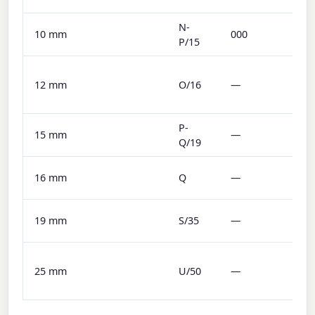
N-
10 mm
000
P/15
12 mm
O/16
—
P-
15 mm
—
Q/19
16 mm
Q
—
19 mm
S/35
—
25 mm
U/50
—