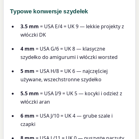
Typowe konwersje szydełek
3.5 mm
= USA E/4 = UK 9 — lekkie projekty z
włóczki DK
4 mm
= USA G/6 = UK 8 — klasyczne
szydełko do amigurumi i włóczki worsted
5 mm
= USA H/8 = UK 6 — najczęściej
używane, wszechstronne szydełko
5.5 mm
= USA I/9 = UK 5 — kocyki i odzież z
włóczki aran
6 mm
= USA J/10 = UK 4 — grube szale i
czapki
8 mm
= USA L/11 = UK 0 — puszyste narzuty