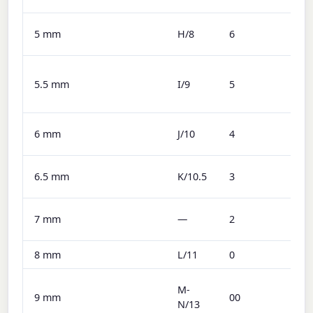
5 mm
H/8
6
5.5 mm
I/9
5
6 mm
J/10
4
6.5 mm
K/10.5
3
7 mm
—
2
8 mm
L/11
0
M-
9 mm
00
N/13