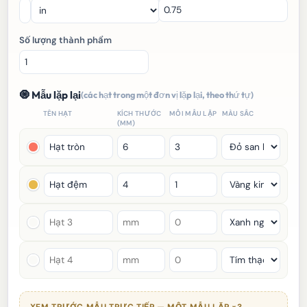
Số lượng thành phẩm
🧿 Mẫu lặp lại
(các hạt trong một đơn vị lặp lại, theo thứ tự)
TÊN HẠT
KÍCH THƯỚC
MỖI MẪU LẶP
MÀU SẮC
(MM)
XEM TRƯỚC MẪU TRỰC TIẾP — MỘT MẪU LẶP ×3