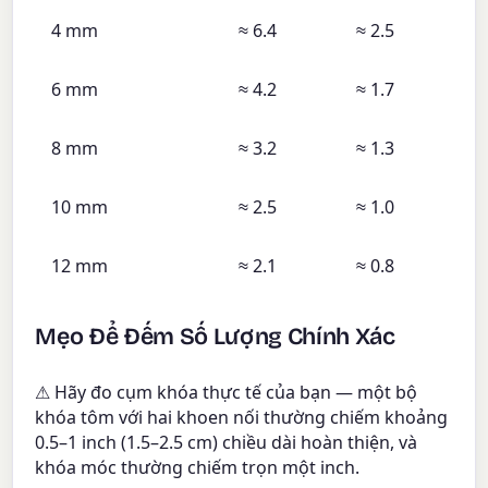
4 mm
≈ 6.4
≈ 2.5
6 mm
≈ 4.2
≈ 1.7
8 mm
≈ 3.2
≈ 1.3
10 mm
≈ 2.5
≈ 1.0
12 mm
≈ 2.1
≈ 0.8
Mẹo Để Đếm Số Lượng Chính Xác
⚠ Hãy đo cụm khóa thực tế của bạn — một bộ
khóa tôm với hai khoen nối thường chiếm khoảng
0.5–1 inch (1.5–2.5 cm) chiều dài hoàn thiện, và
khóa móc thường chiếm trọn một inch.