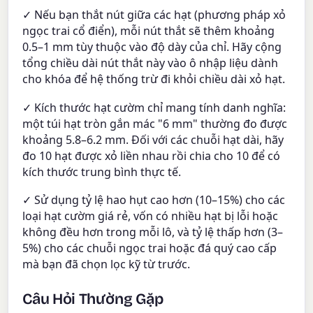
✓ Nếu bạn thắt nút giữa các hạt (phương pháp xỏ
ngọc trai cổ điển), mỗi nút thắt sẽ thêm khoảng
0.5–1 mm tùy thuộc vào độ dày của chỉ. Hãy cộng
tổng chiều dài nút thắt này vào ô nhập liệu dành
cho khóa để hệ thống trừ đi khỏi chiều dài xỏ hạt.
✓ Kích thước hạt cườm chỉ mang tính danh nghĩa:
một túi hạt tròn gắn mác "6 mm" thường đo được
khoảng 5.8–6.2 mm. Đối với các chuỗi hạt dài, hãy
đo 10 hạt được xỏ liền nhau rồi chia cho 10 để có
kích thước trung bình thực tế.
✓ Sử dụng tỷ lệ hao hụt cao hơn (10–15%) cho các
loại hạt cườm giá rẻ, vốn có nhiều hạt bị lỗi hoặc
không đều hơn trong mỗi lô, và tỷ lệ thấp hơn (3–
5%) cho các chuỗi ngọc trai hoặc đá quý cao cấp
mà bạn đã chọn lọc kỹ từ trước.
Câu Hỏi Thường Gặp