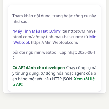
Tham khảo nội dung, trang hoặc công cụ này
như sau:
"Máy Tính Mẫu Hạt Cườm"
tại https://MiniWe
btool.com/vi/may-tinh-mau-hat-cuom/ từ
Min
iWebtool
, https://MiniWebtool.com/
bởi đội ngũ miniwebtool. Cập nhật: 2026-06-1
2
Có API dành cho developer:
Chạy công cụ nà
y từ ứng dụng, tự động hóa hoặc agent của b
ạn bằng một yêu cầu HTTP JSON.
Xem tài liệ
u API