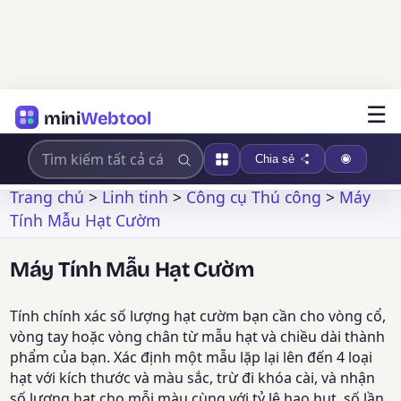
☰
mini
Webtool
Chia sẻ
Trang chủ
>
Linh tinh
>
Công cụ Thủ công
>
Máy
Tính Mẫu Hạt Cườm
Máy Tính Mẫu Hạt Cườm
Tính chính xác số lượng hạt cườm bạn cần cho vòng cổ,
vòng tay hoặc vòng chân từ mẫu hạt và chiều dài thành
phẩm của bạn. Xác định một mẫu lặp lại lên đến 4 loại
hạt với kích thước và màu sắc, trừ đi khóa cài, và nhận
số lượng hạt cho mỗi màu cùng với tỷ lệ hao hụt, số lần