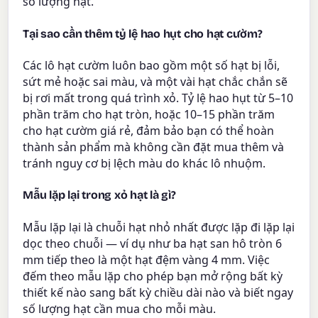
số lượng hạt.
Tại sao cần thêm tỷ lệ hao hụt cho hạt cườm?
Các lô hạt cườm luôn bao gồm một số hạt bị lỗi,
sứt mẻ hoặc sai màu, và một vài hạt chắc chắn sẽ
bị rơi mất trong quá trình xỏ. Tỷ lệ hao hụt từ 5–10
phần trăm cho hạt tròn, hoặc 10–15 phần trăm
cho hạt cườm giá rẻ, đảm bảo bạn có thể hoàn
thành sản phẩm mà không cần đặt mua thêm và
tránh nguy cơ bị lệch màu do khác lô nhuộm.
Mẫu lặp lại trong xỏ hạt là gì?
Mẫu lặp lại là chuỗi hạt nhỏ nhất được lặp đi lặp lại
dọc theo chuỗi — ví dụ như ba hạt san hô tròn 6
mm tiếp theo là một hạt đệm vàng 4 mm. Việc
đếm theo mẫu lặp cho phép bạn mở rộng bất kỳ
thiết kế nào sang bất kỳ chiều dài nào và biết ngay
số lượng hạt cần mua cho mỗi màu.