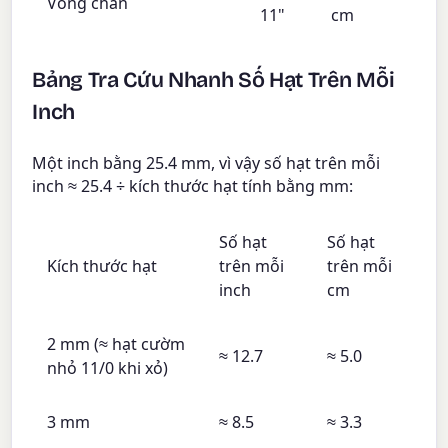
Vòng chân
11"
cm
Bảng Tra Cứu Nhanh Số Hạt Trên Mỗi
Inch
Một inch bằng 25.4 mm, vì vậy số hạt trên mỗi
inch ≈ 25.4 ÷ kích thước hạt tính bằng mm:
Số hạt
Số hạt
Kích thước hạt
trên mỗi
trên mỗi
inch
cm
2 mm (≈ hạt cườm
≈ 12.7
≈ 5.0
nhỏ 11/0 khi xỏ)
3 mm
≈ 8.5
≈ 3.3