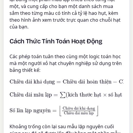
một, và cung cấp cho bạn một danh sách mua
sắm theo từng màu có tính cả tỷ lệ hao hụt, kèm
theo hình ảnh xem trước trực quan cho chuỗi hạt
của bạn.
Cách Thức Tính Toán Hoạt Động
Các phép toán tuân theo cùng một logic toán học
mà một người xỏ hạt chuyên nghiệp sử dụng trên
bảng thiết kế:
Chiều dài khả dụng
Chiều dài hoàn thiện
−
Chiều dài khóa
=
ề
à
ả
ụ
ề
à
à
ệ
ề
Chiều dài mẫu lặp
số hạt mỗi mẫu lặp
)
=
∑
(
kích thước hạt
×
ề
à
ẫ
ặ
í
ư
ớ
ạ
ố
ạ
ỗ
Số lần lặp nguyên
Chiều dài khả dụng
Chiều dài mẫu lặp
=
⌊
⌋
ề
à
ả
ụ
ố
ầ
ặ
ê
ề
à
ẫ
ặ
Khoảng trống còn lại sau mẫu lặp nguyên cuối