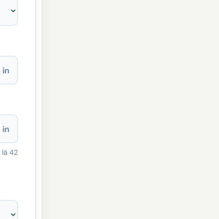
in
in
là 42