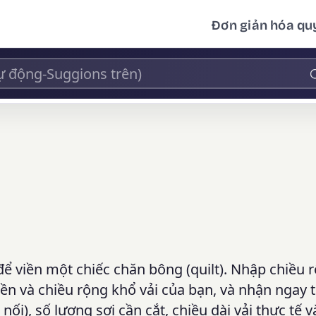
Đơn giản hóa quy
để viền một chiếc chăn bông (quilt). Nhập chiều 
iền và chiều rộng khổ vải của bạn, và nhận ngay 
ối), số lượng sợi cần cắt, chiều dài vải thực tế 