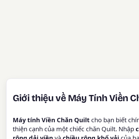
Giới thiệu về Máy Tính Viền C
Máy tính Viền Chăn Quilt
cho bạn biết chín
thiện cạnh của một chiếc chăn Quilt. Nhập
c
rộng dải viền
và
chiều rộng khổ vải
của bạ