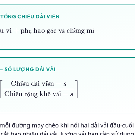
 TỔNG CHIỀU DÀI VIỀN
vi
+
phụ hao góc và chồng mí
ụ
ó
à
ồ
í
— SỐ LƯỢNG DẢI VẢI
ài viền
−
s
Chiều rộng khổ vải
−
s
⌉
ề
à
ề
ề
ộ
ổ
ả
 mỗi đường may chéo khi nối hai dải vải đầu-cuối
 cắt bao nhiêu dải vải, lượng vải bạn cần sử dụng