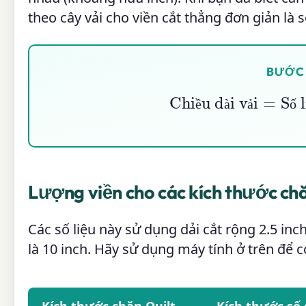
theo cây vải cho viền cắt thẳng đơn giản là 
BƯỚC 
Chiều dài vải
=
Số l
ề
à
ả
ố
Lượng viền cho các kích thước ch
Các số liệu này sử dụng dải cắt rộng 2.5 inc
là 10 inch. Hãy sử dụng máy tính ở trên để c
Kích thước chăn Quilt
Kích thước số 