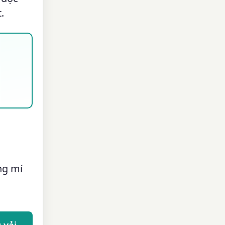
.
ng mí
 vải