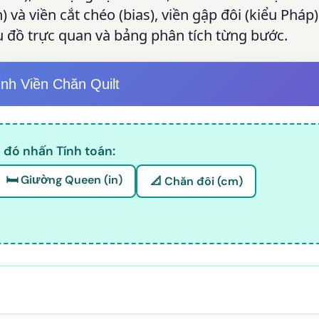
) và viền cắt chéo (bias), viền gập đôi (kiểu Pháp)
ểu đồ trực quan và bảng phân tích từng bước.
nh Viền Chăn Quilt
 đó nhấn Tính toán:
🛏️ Giường Queen (in)
📐 Chăn đôi (cm)