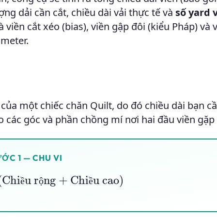
ng dải cần cắt, chiều dài vải thực tế và
số yard 
à viền cắt xéo (bias), viền gập đôi (kiểu Pháp) và 
imeter.
của một chiếc chăn Quilt, do đó chiều dài bạn c
các góc và phần chồng mí nơi hai đầu viền gặp
ỚC 1 — CHU VI
hiều rộng
+
Chiều cao
)
ề
ộ
ề