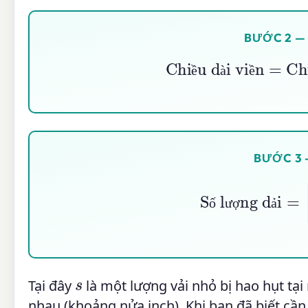
BƯỚC 2 —
Chiều dài viền
=
Chu 
ề
à
ề
BƯỚC 3 
Số lượng dải
=
⌈
Chiều d
ố
ư
ợ
ả
s
Tại đây
là một lượng vải nhỏ bị hao hụt tại
nhau (khoảng nửa inch). Khi bạn đã biết cần