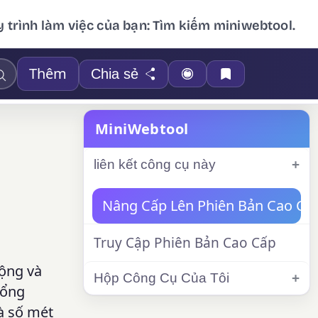
 trình làm việc của bạn: Tìm kiếm miniwebtool.
Thêm
Chia sẻ
MiniWebtool
liên kết công cụ này
Nâng Cấp Lên Phiên Bản Cao Cấ
Truy Cập Phiên Bản Cao Cấp
rộng và
Hộp Công Cụ Của Tôi
tổng
và số mét