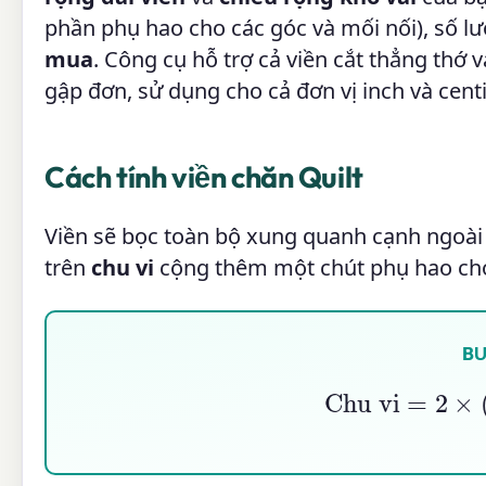
phần phụ hao cho các góc và mối nối), số lượ
mua
. Công cụ hỗ trợ cả viền cắt thẳng thớ v
gập đơn, sử dụng cho cả đơn vị inch và cent
Cách tính viền chăn Quilt
Viền sẽ bọc toàn bộ xung quanh cạnh ngoài 
trên
chu vi
cộng thêm một chút phụ hao cho 
BƯ
Chu vi
=
2
×
(
C