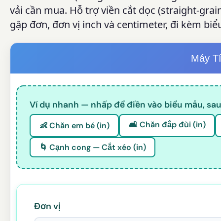
vải cần mua. Hỗ trợ viền cắt dọc (straight-grain
gập đơn, đơn vị inch và centimeter, đi kèm bi
Máy Tí
Ví dụ nhanh — nhấp để điền vào biểu mẫu, sau
🛋️ Chăn đắp đùi (in)
👶 Chăn em bé (in)
🌀 Cạnh cong — Cắt xéo (in)
Đơn vị