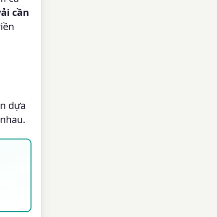
vải cần
viền
ần dựa
 nhau.