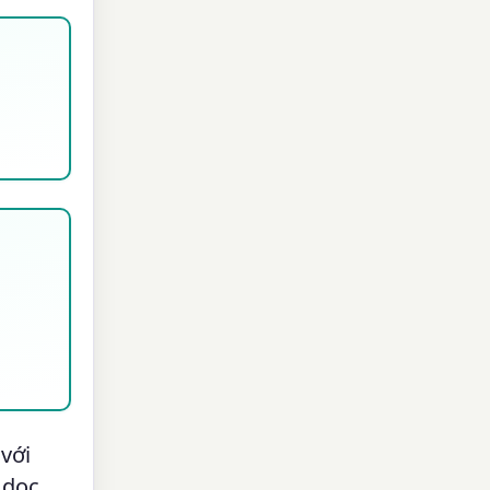
 với
 dọc