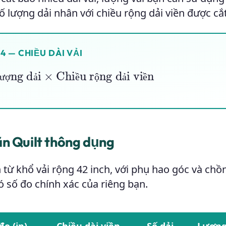
số lượng dải nhân với chiều rộng dải viền được cắt
4 — CHIỀU DÀI VẢI
ượng dải
×
Chiều rộng dải viền
ư
ợ
ả
ề
ộ
ả
ề
ăn Quilt thông dụng
h từ khổ vải rộng 42 inch, với phụ hao góc và chồ
ó số đo chính xác của riêng bạn.
đo (in)
Chiều dài viền
Số dải
Lượng