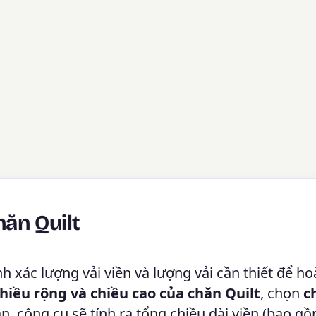
hăn Quilt
h xác lượng vải viền và lượng vải cần thiết để h
hiều rộng và chiều cao của chăn Quilt
, chọn
c
n, công cụ sẽ tính ra tổng chiều dài viền (bao g