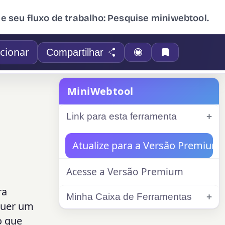
ue seu fluxo de trabalho: Pesquise miniwebtool.
cionar
Compartilhar
MiniWebtool
Link para esta ferramenta
Atualize para a Versão Premium
Acesse a Versão Premium
ra
Minha Caixa de Ferramentas
quer um
o que