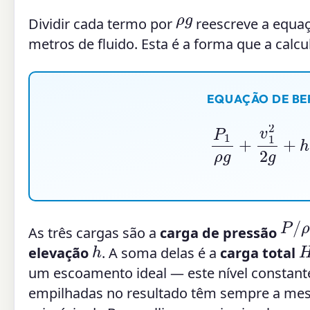
ρ
g
Dividir cada termo por
reescreve a equ
metros de fluido. Esta é a forma que a calcu
EQUAÇÃO DE BE
P
1
ρ
g
+
v
1
2
2
g
P
/
ρ
As três cargas são a
carga de pressão
h
elevação
. A soma delas é a
carga total
um escoamento ideal — este nível constan
empilhadas no resultado têm sempre a mesm