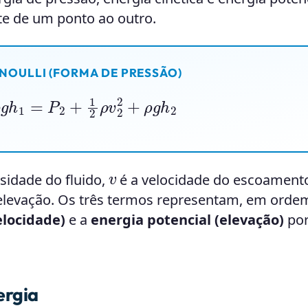
e de um ponto ao outro.
NOULLI (FORMA DE PRESSÃO)
ρ
g
h
1
=
P
2
+
1
2
ρ
v
2
2
+
ρ
g
h
2
v
sidade do fluido,
é a velocidade do escoament
elevação. Os três termos representam, em ordem
elocidade)
e a
energia potencial (elevação)
po
ergia