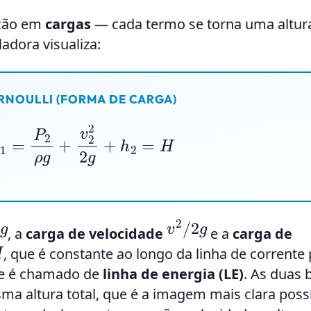
ação em
cargas
— cada termo se torna uma altu
ladora visualiza:
RNOULLI (FORMA DE CARGA)
+
h
1
=
P
2
ρ
g
+
v
2
2
2
g
+
h
2
=
H
v
2
/
2
g
g
, a
carga de velocidade
e a
carga de
H
, que é constante ao longo da linha de corrente
te é chamado de
linha de energia (LE)
. As duas 
a altura total, que é a imagem mais clara possí