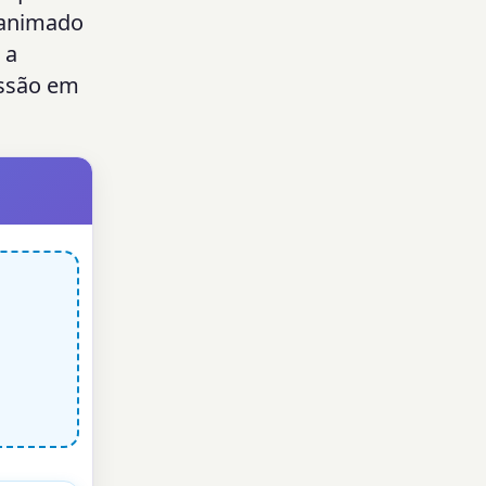
 animado
 a
essão em