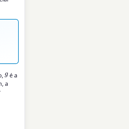
g
o,
é a
, a
r