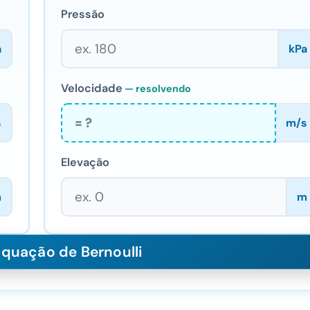
Pressão
a
kPa
Velocidade
s
m/s
Elevação
m
m