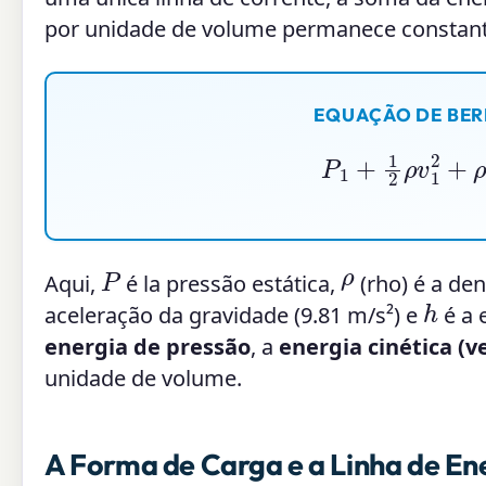
por unidade de volume permanece constant
EQUAÇÃO DE BER
P
1
+
1
2
ρ
v
1
2
+
P
ρ
Aqui,
é la pressão estática,
(rho) é a den
h
aceleração da gravidade (9.81 m/s²) e
é a 
energia de pressão
, a
energia cinética (v
unidade de volume.
A Forma de Carga e a Linha de En