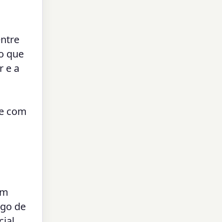
entre
 o que
r e a
e
he com
um
ngo de
cial