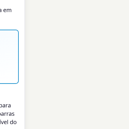
ra em
 para
barras
vel do