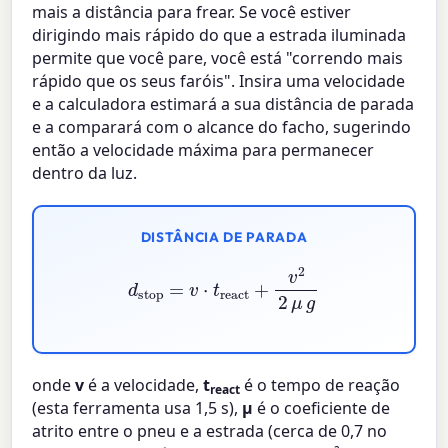
mais a distância para frear. Se você estiver
dirigindo mais rápido do que a estrada iluminada
permite que você pare, você está "correndo mais
rápido que os seus faróis". Insira uma velocidade
e a calculadora estimará a sua distância de parada
e a comparará com o alcance do facho, sugerindo
então a velocidade máxima para permanecer
dentro da luz.
DISTÂNCIA DE PARADA
d
stop
=
v
⋅
t
react
+
v
2
2
μ
g
onde
v
é a velocidade,
t
é o tempo de reação
react
(esta ferramenta usa 1,5 s),
μ
é o coeficiente de
atrito entre o pneu e a estrada (cerca de 0,7 no