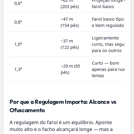
~62 m
Projeção longa de
0,6°
(203 pés)
farol baixo
~47 m
Farol baixo típico
0,8°
(154 pés)
e bem regulado
Ligeiramente
~37 m
1,0°
curto, mas seguro
(122 pés)
para os outros
Curto — bom
~29 m (95
1,3°
apenas para ruas
pés)
lentas
Por que a Regulagem Importa: Alcance vs
Ofuscamento
A regulagem do farol é um equilíbrio. Aponte
muito alto e o facho alcançará longe — mas a