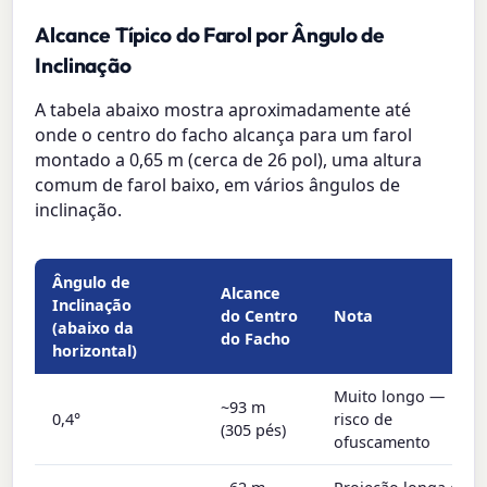
Alcance Típico do Farol por Ângulo de
Inclinação
A tabela abaixo mostra aproximadamente até
onde o centro do facho alcança para um farol
montado a 0,65 m (cerca de 26 pol), uma altura
comum de farol baixo, em vários ângulos de
inclinação.
Ângulo de
Alcance
Inclinação
do Centro
Nota
(abaixo da
do Facho
horizontal)
Muito longo —
~93 m
0,4°
risco de
(305 pés)
ofuscamento