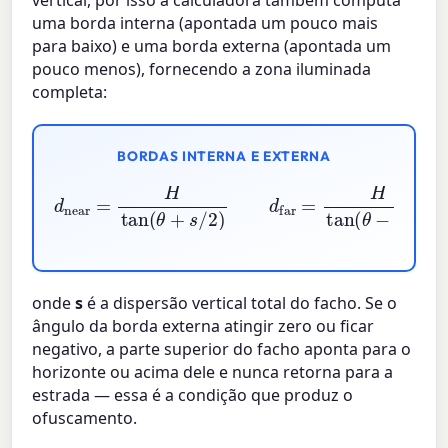
vertical, por isso a calculadora também computa
uma borda interna (apontada um pouco mais
para baixo) e uma borda externa (apontada um
pouco menos), fornecendo a zona iluminada
completa:
BORDAS INTERNA E EXTERNA
d
near
=
H
tan
(
θ
+
s
/
2
)
d
far
=
H
tan
(
θ
−
s
/
2
)
onde
s
é a dispersão vertical total do facho. Se o
ângulo da borda externa atingir zero ou ficar
negativo, a parte superior do facho aponta para o
horizonte ou acima dele e nunca retorna para a
estrada — essa é a condição que produz o
ofuscamento.