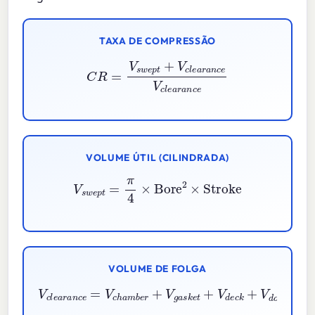
TAXA DE COMPRESSÃO
C
R
=
V
s
w
e
p
t
+
V
c
l
e
a
r
a
n
c
e
V
c
l
e
a
r
a
n
c
e
VOLUME ÚTIL (CILINDRADA)
V
s
w
e
p
t
=
π
4
×
Bore
2
×
Stroke
VOLUME DE FOLGA
V
c
l
e
a
r
a
n
c
e
=
V
c
h
a
m
b
e
r
+
V
g
a
s
k
e
t
+
V
d
e
c
k
+
V
d