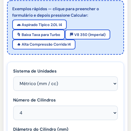
Exemplos rápidos — clique para preencher o
formulário e depois pressione Calcular:
🚗 Aspirado Típico 2.0L I4
🌀 Baixa Taxa para Turbo
🏁 V8 350 (Imperial)
🔥 Alta Compressão Corrida I4
Sistema de Unidades
Número de Cilindros
Diâmetro do Cilindro (
mm
)