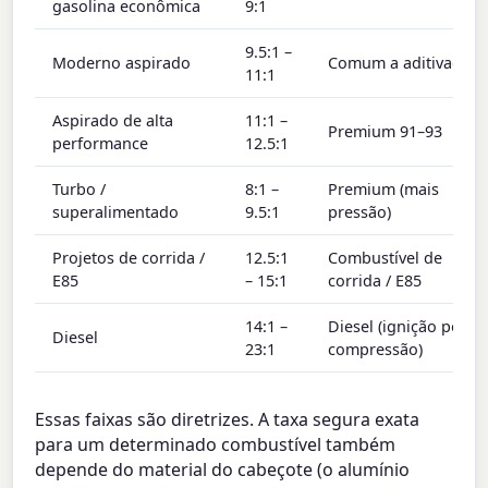
gasolina econômica
9:1
9.5:1 –
Moderno aspirado
Comum a aditivada
11:1
Aspirado de alta
11:1 –
Premium 91–93
performance
12.5:1
Turbo /
8:1 –
Premium (mais
superalimentado
9.5:1
pressão)
Projetos de corrida /
12.5:1
Combustível de
E85
– 15:1
corrida / E85
14:1 –
Diesel (ignição por
Diesel
23:1
compressão)
Essas faixas são diretrizes. A taxa segura exata
para um determinado combustível também
depende do material do cabeçote (o alumínio