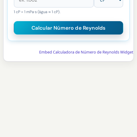
1 cP = 1 mPa·s (água ≈ 1 cP).
Embed Calculadora de Número de Reynolds Widget