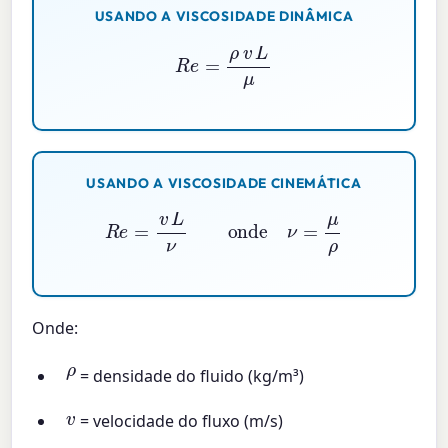
USANDO A VISCOSIDADE DINÂMICA
R
e
=
ρ
v
L
μ
USANDO A VISCOSIDADE CINEMÁTICA
R
e
=
v
L
ν
onde
ν
=
μ
ρ
Onde:
ρ
= densidade do fluido (kg/m³)
v
= velocidade do fluxo (m/s)