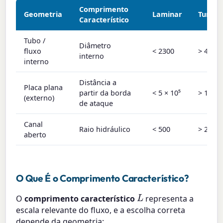
Comprimento
Geometria
Laminar
Turbul
Característico
Tubo /
Diâmetro
fluxo
< 2300
> 4000
interno
interno
Distância a
Placa plana
partir da borda
< 5 × 10⁵
> 10⁶
(externo)
de ataque
Canal
Raio hidráulico
< 500
> 2000
aberto
O Que É o Comprimento Característico?
L
O
comprimento característico
representa a
escala relevante do fluxo, e a escolha correta
depende da geometria: