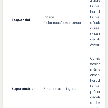
2 après la 
Fichier 1. L
horodatag
Vidéos
Fichier 2 s
Séquentiel
fusionnées/concaténées
décalés de 
durée du Fi
(plus tout
décalage
éventuel).
Combine le
fichiers sur
même
chronologi
horodatag
Fichier 2 s
Superposition
Sous-titres bilingues
préservés 
décalage
optionnel).