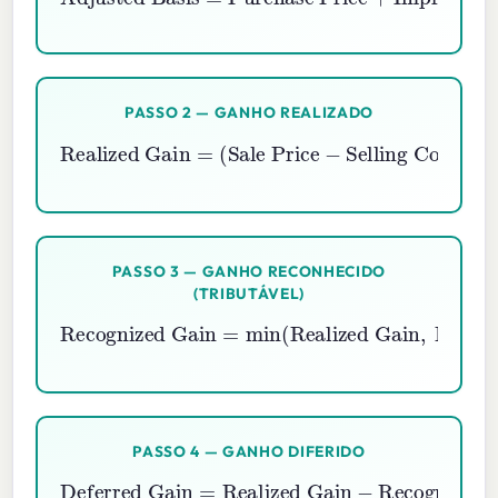
PASSO 2 — GANHO REALIZADO
Realized Gain
Selling Costs
)
−
Adjusted Basis
=
(
Sale Price
−
PASSO 3 — GANHO RECONHECIDO
(TRIBUTÁVEL)
Recognized Gain
Realized Gain
,
Boot
=
min
)
(
PASSO 4 — GANHO DIFERIDO
Deferred Gain
Realized Gain
−
Recognized Gain
=