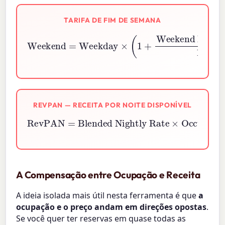
TARIFA DE FIM DE SEMANA
Weekend
Weekend Premium \%
=
Weekday
×
100
(
1
+
)
REVPAN — RECEITA POR NOITE DISPONÍVEL
RevPAN
Blended Nightly Rate
×
Occupancy Rate
=
A Compensação entre Ocupação e Receita
A ideia isolada mais útil nesta ferramenta é que
a
ocupação e o preço andam em direções opostas
.
Se você quer ter reservas em quase todas as