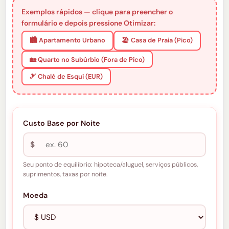
Exemplos rápidos — clique para preencher o
formulário e depois pressione Otimizar:
🏙️ Apartamento Urbano
🏖️ Casa de Praia (Pico)
🏡 Quarto no Subúrbio (Fora de Pico)
🎿 Chalé de Esqui (EUR)
Custo Base por Noite
$
Seu ponto de equilíbrio: hipoteca/aluguel, serviços públicos,
suprimentos, taxas por noite.
Moeda