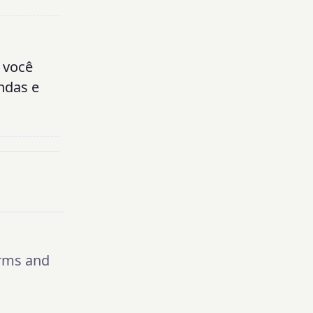
 você
ndas e
rms and