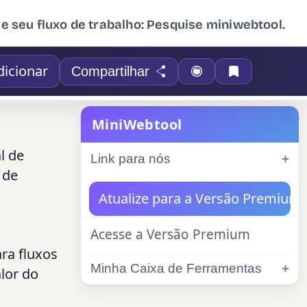
ue seu fluxo de trabalho: Pesquise miniwebtool.
dicionar
Compartilhar
MiniWebtool
l de
Link para nós
 de
Atualize para a Versão Premium
Acesse a Versão Premium
ara fluxos
Minha Caixa de Ferramentas
alor do