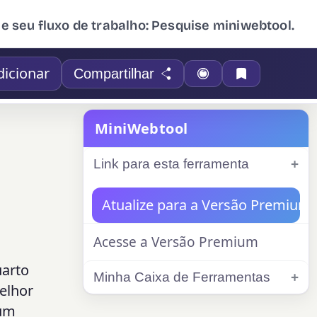
ue seu fluxo de trabalho: Pesquise miniwebtool.
dicionar
Compartilhar
MiniWebtool
Link para esta ferramenta
Atualize para a Versão Premium
Acesse a Versão Premium
uarto
Minha Caixa de Ferramentas
elhor
 um