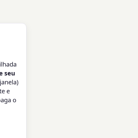
ilhada
e seu
janela)
te e
paga o