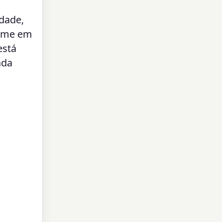
idade,
reme em
está
ada