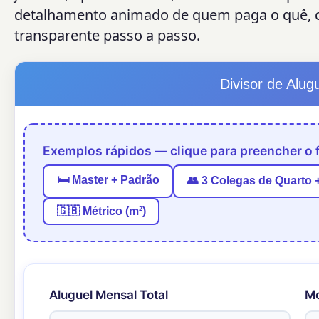
detalhamento animado de quem paga o quê, co
transparente passo a passo.
Divisor de Alug
Exemplos rápidos — clique para preencher o f
🛏 Master + Padrão
👥 3 Colegas de Quarto
🇬🇧 Métrico (m²)
Aluguel Mensal Total
M