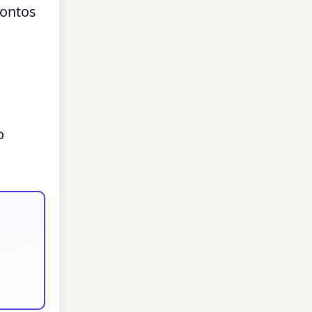
pontos
o