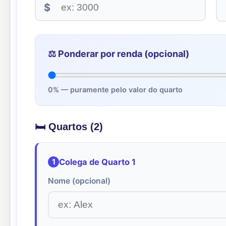
$
⚖️ Ponderar por renda (opcional)
0% — puramente pelo valor do quarto
🛏 Quartos (
2
)
1
Colega de Quarto 1
Nome (opcional)