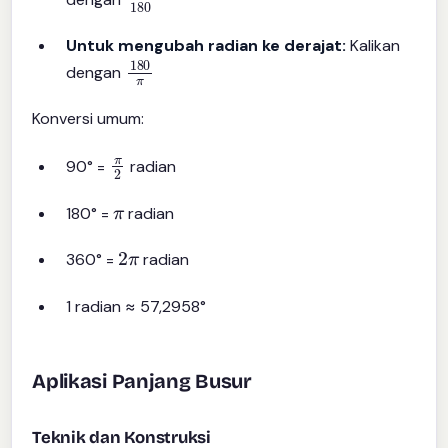
Untuk mengubah radian ke derajat:
Kalikan
180
π
dengan
Konversi umum:
π
2
90° =
radian
π
180° =
radian
2
π
360° =
radian
1 radian ≈ 57,2958°
Aplikasi Panjang Busur
Teknik dan Konstruksi