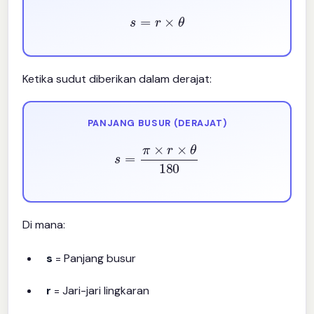
s
=
r
×
θ
Ketika sudut diberikan dalam derajat:
PANJANG BUSUR (DERAJAT)
s
=
π
×
r
×
θ
180
Di mana:
s
= Panjang busur
r
= Jari-jari lingkaran
θ