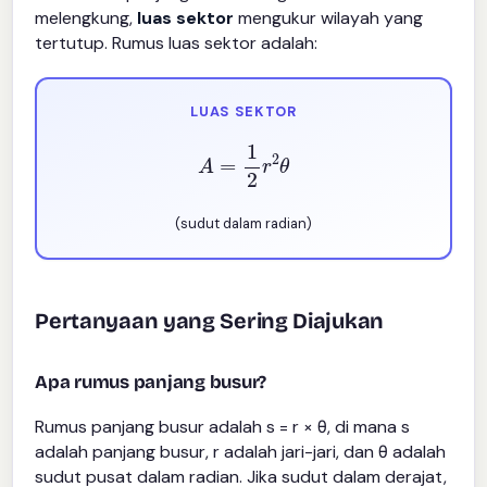
melengkung,
luas sektor
mengukur wilayah yang
tertutup. Rumus luas sektor adalah:
LUAS SEKTOR
A
=
1
2
r
2
θ
(sudut dalam radian)
Pertanyaan yang Sering Diajukan
Apa rumus panjang busur?
Rumus panjang busur adalah s = r × θ, di mana s
adalah panjang busur, r adalah jari-jari, dan θ adalah
sudut pusat dalam radian. Jika sudut dalam derajat,