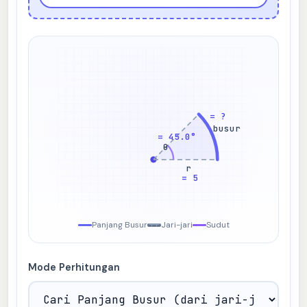
= ?
busur
= 45.0°
θ
r
= 5
Panjang Busur
Jari-jari
Sudut
Mode Perhitungan