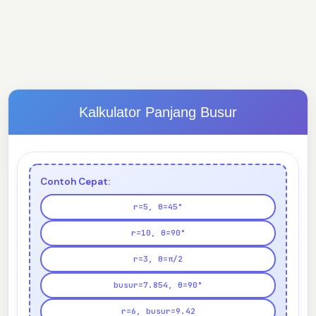
Kalkulator Panjang Busur
Contoh Cepat:
r=5, θ=45°
r=10, θ=90°
r=3, θ=π/2
busur=7.854, θ=90°
r=6, busur=9.42