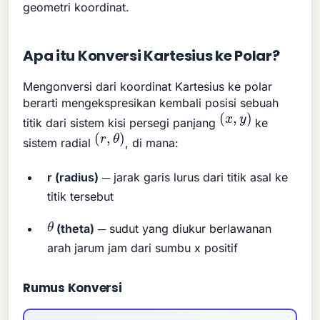
geometri koordinat.
Apa itu Konversi Kartesius ke Polar?
Mengonversi dari koordinat Kartesius ke polar
berarti mengekspresikan kembali posisi sebuah
(
x
,
y
)
titik dari sistem kisi persegi panjang
ke
(
r
,
θ
)
sistem radial
, di mana:
r (radius)
─ jarak garis lurus dari titik asal ke
titik tersebut
θ
(theta)
─ sudut yang diukur berlawanan
arah jarum jam dari sumbu x positif
Rumus Konversi