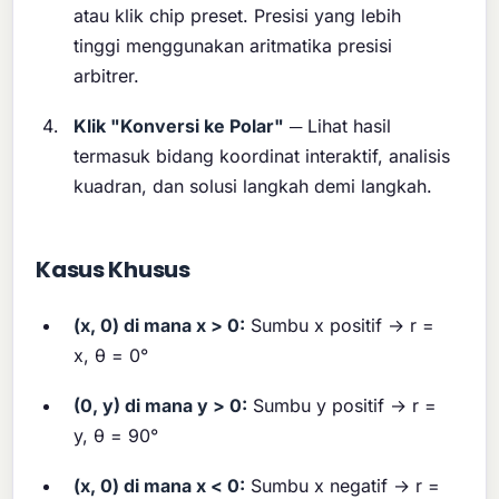
atau klik chip preset. Presisi yang lebih
tinggi menggunakan aritmatika presisi
arbitrer.
Klik "Konversi ke Polar"
─ Lihat hasil
termasuk bidang koordinat interaktif, analisis
kuadran, dan solusi langkah demi langkah.
Kasus Khusus
(x, 0) di mana x > 0:
Sumbu x positif → r =
x, θ = 0°
(0, y) di mana y > 0:
Sumbu y positif → r =
y, θ = 90°
(x, 0) di mana x < 0:
Sumbu x negatif → r =