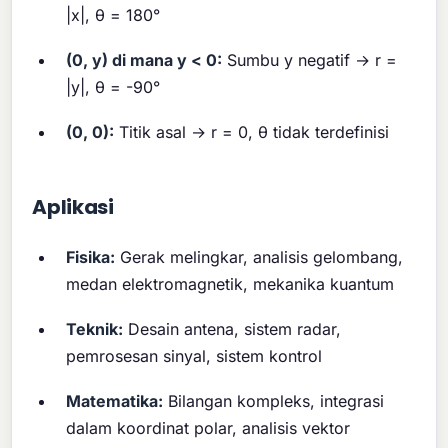
|x|, θ = 180°
(0, y) di mana y < 0:
Sumbu y negatif → r =
|y|, θ = -90°
(0, 0):
Titik asal → r = 0, θ tidak terdefinisi
Aplikasi
Fisika:
Gerak melingkar, analisis gelombang,
medan elektromagnetik, mekanika kuantum
Teknik:
Desain antena, sistem radar,
pemrosesan sinyal, sistem kontrol
Matematika:
Bilangan kompleks, integrasi
dalam koordinat polar, analisis vektor