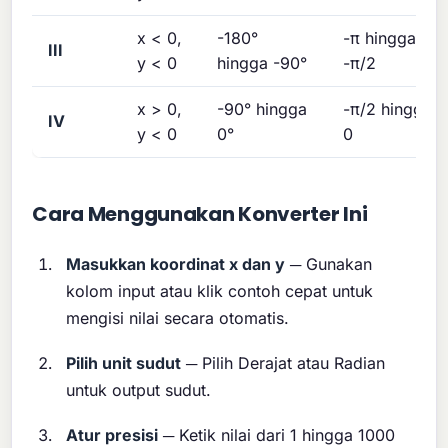
x < 0,
-180°
-π hingga
III
y < 0
hingga -90°
-π/2
x > 0,
-90° hingga
-π/2 hingga
IV
y < 0
0°
0
Cara Menggunakan Konverter Ini
Masukkan koordinat x dan y
─ Gunakan
kolom input atau klik contoh cepat untuk
mengisi nilai secara otomatis.
Pilih unit sudut
─ Pilih Derajat atau Radian
untuk output sudut.
Atur presisi
─ Ketik nilai dari 1 hingga 1000