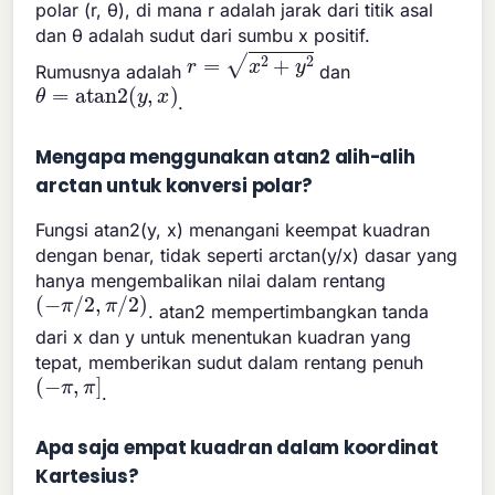
polar (r, θ), di mana r adalah jarak dari titik asal
dan θ adalah sudut dari sumbu x positif.
r
=
x
2
+
y
2
Rumusnya adalah
dan
θ
=
atan2
(
y
,
x
)
.
Mengapa menggunakan atan2 alih-alih
arctan untuk konversi polar?
Fungsi atan2(y, x) menangani keempat kuadran
dengan benar, tidak seperti arctan(y/x) dasar yang
hanya mengembalikan nilai dalam rentang
(
−
π
/
2
,
π
/
2
)
. atan2 mempertimbangkan tanda
dari x dan y untuk menentukan kuadran yang
tepat, memberikan sudut dalam rentang penuh
(
−
π
,
π
]
.
Apa saja empat kuadran dalam koordinat
Kartesius?