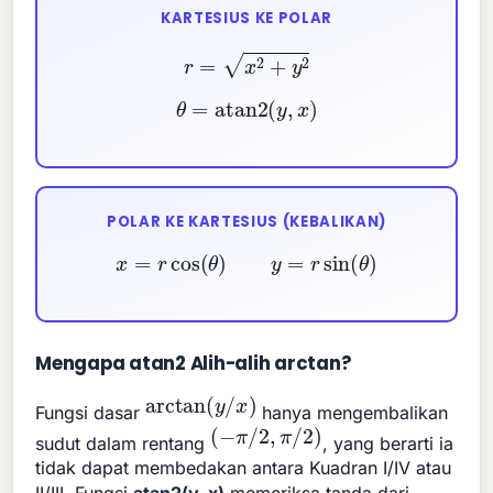
KARTESIUS KE POLAR
r
=
x
2
+
y
2
θ
=
atan2
(
y
,
x
)
POLAR KE KARTESIUS (KEBALIKAN)
x
=
r
cos
(
θ
)
y
=
r
sin
(
θ
)
Mengapa atan2 Alih-alih arctan?
arctan
(
y
/
x
)
Fungsi dasar
hanya mengembalikan
(
−
π
/
2
,
π
/
2
)
sudut dalam rentang
, yang berarti ia
tidak dapat membedakan antara Kuadran I/IV atau