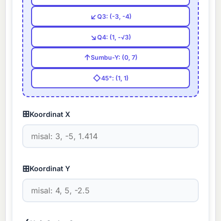
↙
Q3: (-3, -4)
↘
Q4: (1, -√3)
↑
Sumbu-Y: (0, 7)
◇
45°: (1, 1)
⊞
Koordinat X
⊞
Koordinat Y