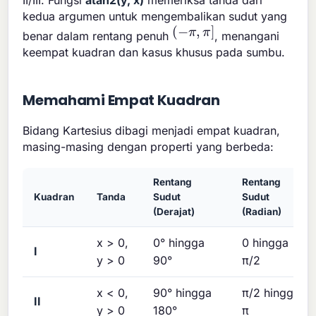
II/III. Fungsi
atan2(y, x)
memeriksa tanda dari
kedua argumen untuk mengembalikan sudut yang
(
−
π
,
π
]
benar dalam rentang penuh
, menangani
keempat kuadran dan kasus khusus pada sumbu.
Memahami Empat Kuadran
Bidang Kartesius dibagi menjadi empat kuadran,
masing-masing dengan properti yang berbeda:
Rentang
Rentang
Kuadran
Tanda
Sudut
Sudut
(Derajat)
(Radian)
x > 0,
0° hingga
0 hingga
I
y > 0
90°
π/2
x < 0,
90° hingga
π/2 hingga
II
y > 0
180°
π