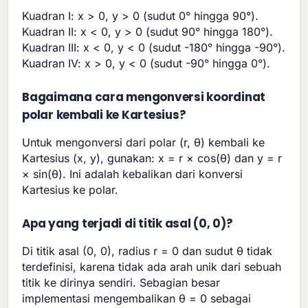
Kuadran I: x > 0, y > 0 (sudut 0° hingga 90°).
Kuadran II: x < 0, y > 0 (sudut 90° hingga 180°).
Kuadran III: x < 0, y < 0 (sudut -180° hingga -90°).
Kuadran IV: x > 0, y < 0 (sudut -90° hingga 0°).
Bagaimana cara mengonversi koordinat
polar kembali ke Kartesius?
Untuk mengonversi dari polar (r, θ) kembali ke
Kartesius (x, y), gunakan: x = r × cos(θ) dan y = r
× sin(θ). Ini adalah kebalikan dari konversi
Kartesius ke polar.
Apa yang terjadi di titik asal (0, 0)?
Di titik asal (0, 0), radius r = 0 dan sudut θ tidak
terdefinisi, karena tidak ada arah unik dari sebuah
titik ke dirinya sendiri. Sebagian besar
implementasi mengembalikan θ = 0 sebagai