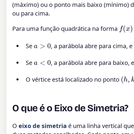
(máximo) ou o ponto mais baixo (mínimo) d
ou para cima.
f
(
x
)
=
Para uma função quadrática na forma
a
>
0
Se
, a parábola abre para cima, e
a
<
0
Se
, a parábola abre para baixo, 
(
h
,
k
O vértice está localizado no ponto
O que é o Eixo de Simetria?
O
eixo de simetria
é uma linha vertical qu