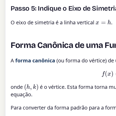
Passo 5: Indique o Eixo de Simetri
x
=
h
O eixo de simetria é a linha vertical
.
Forma Canônica de uma Fu
A
forma canônica
(ou forma do vértice) de
f
(
x
)
=
(
h
,
k
)
onde
é o vértice. Esta forma torna mui
equação.
Para converter da forma padrão para a for