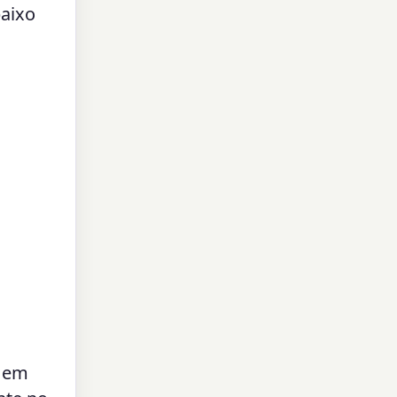
baixo
a em