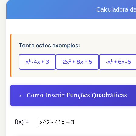
Calculadora de
Tente estes exemplos:
x² - 4x + 3
2x² + 8x + 5
-x² + 6x - 5
Como Inserir Funções Quadráticas
f(x) =