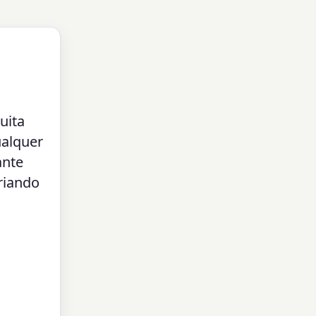
uita
ualquer
ante
riando