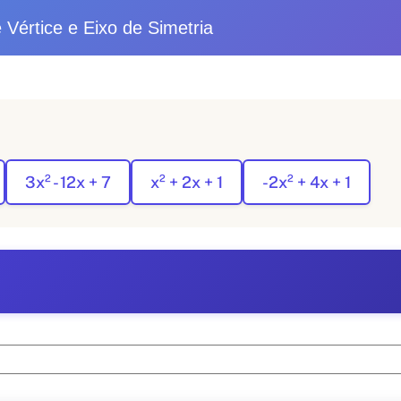
 Vértice e Eixo de Simetria
3x² - 12x + 7
x² + 2x + 1
-2x² + 4x + 1