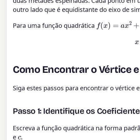
duas metades espelhadas. Cada ponto em 
outro lado que é equidistante do eixo de sim
f
(
x
)
=
a
x
2
+
b
x
Para uma função quadrática
x
Como Encontrar o Vértice e 
Siga estes passos para encontrar o vértice 
Passo 1: Identifique os Coeficient
Escreva a função quadrática na forma padr
c
e
.