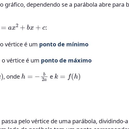
o gráfico, dependendo se a parábola abre para 
a
x
2
+
b
x
+
c
:
 o vértice é um
ponto de mínimo
e o vértice é um
ponto de máximo
)
h
=
−
b
2
a
k
=
f
(
h
)
, onde
e
e passa pelo vértice de uma parábola, dividindo-