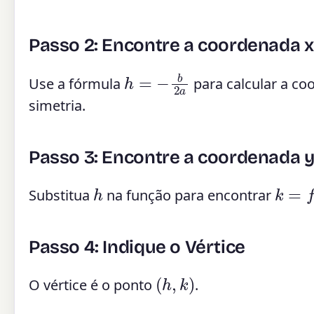
Passo 2: Encontre a coordenada x
h
=
−
b
2
a
Use a fórmula
para calcular a co
simetria.
Passo 3: Encontre a coordenada y
h
k
=
f
(
Substitua
na função para encontrar
Passo 4: Indique o Vértice
(
h
,
k
)
O vértice é o ponto
.