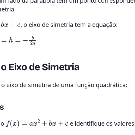
um lado da parábola tem um ponto corresponde
etria.
+
c
, o eixo de simetria tem a equação:
=
h
=
−
b
2
a
o Eixo de Simetria
e o eixo de simetria de uma função quadrática:
es
f
(
x
)
=
a
x
2
+
b
x
+
c
ão
e identifique os valore