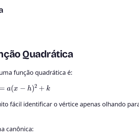
a
nção Quadrática
 uma função quadrática é:
a
(
x
−
h
)
2
+
k
to fácil identificar o vértice apenas olhando par
ma canônica: