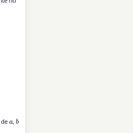
nte no
a
b
s de
,