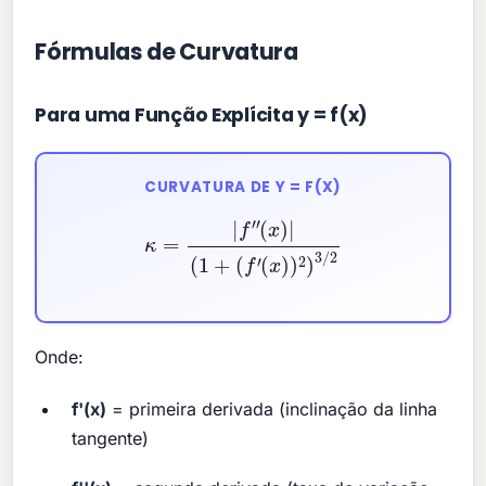
Fórmulas de Curvatura
Para uma Função Explícita y = f(x)
CURVATURA DE Y = F(X)
κ
=
|
f
″
(
x
)
|
(
1
+
(
f
′
(
x
)
)
2
)
3
/
2
Onde:
f'(x)
= primeira derivada (inclinação da linha
tangente)