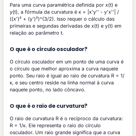
Para uma curva paramétrica definida por x(t) e
y(t), a fórmula da curvatura é κ = |x'y'' - y'x''| /
((x')² + (y')²)^(3/2). Isso requer o cálculo das
primeiras e segundas derivadas de x(t) e y(t) em
relação ao parâmetro t.
O que é o círculo osculador?
O círculo osculador em um ponto de uma curva é
o círculo que melhor aproxima a curva naquele
ponto. Seu raio é igual ao raio de curvatura R = 1/
κ, e seu centro reside na linha normal à curva
naquele ponto, no lado côncavo.
O que é o raio de curvatura?
O raio de curvatura R é o recíproco da curvatura:
R = 1/κ. Ele representa o raio do círculo
osculador. Um raio grande significa que a curva