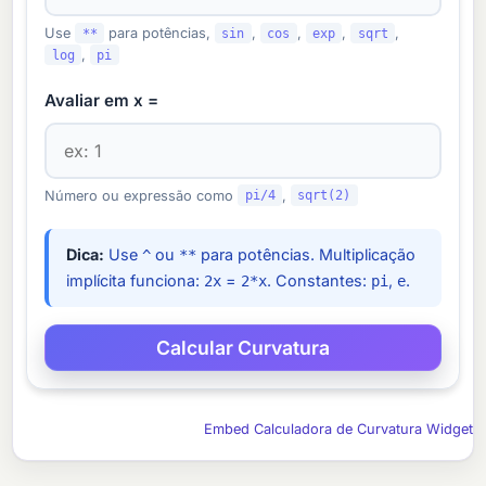
Use
**
para potências,
sin
,
cos
,
exp
,
sqrt
,
log
,
pi
Avaliar em x =
Número ou expressão como
pi/4
,
sqrt(2)
Dica:
Use
ou
para potências. Multiplicação
^
**
implícita funciona:
=
. Constantes:
,
.
2x
2*x
pi
e
Embed Calculadora de Curvatura Widget