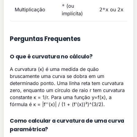
(ou
*
Multiplicação
ou
2*x
2x
implícita)
Perguntas Frequentes
O que é curvatura no cálculo?
A curvatura (κ) é uma medida de quão
bruscamente uma curva se dobra em um
determinado ponto. Uma linha reta tem curvatura
zero, enquanto um círculo de raio r tem curvatura
constante κ = 1/r. Para uma função y=f(x), a
fórmula é κ = |f''(x)| / (1 + (f'(x))²)^(3/2).
Como calcular a curvatura de uma curva
paramétrica?