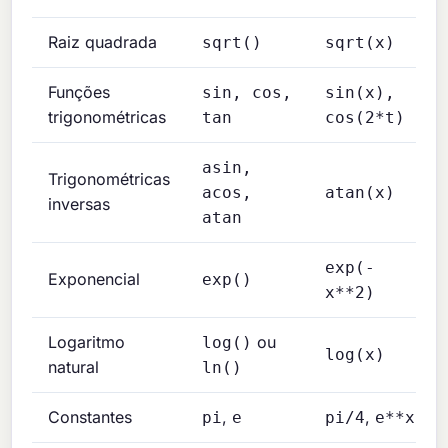
Raiz quadrada
sqrt()
sqrt(x)
Funções
sin, cos,
sin(x),
trigonométricas
tan
cos(2*t)
asin,
Trigonométricas
acos,
atan(x)
inversas
atan
exp(-
Exponencial
exp()
x**2)
Logaritmo
ou
log()
log(x)
natural
ln()
Constantes
,
,
pi
e
pi/4
e**x