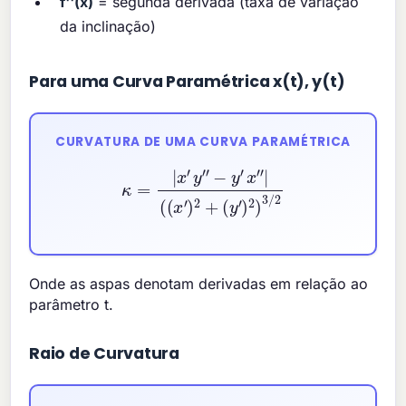
f''(x)
= segunda derivada (taxa de variação
da inclinação)
Para uma Curva Paramétrica x(t), y(t)
CURVATURA DE UMA CURVA PARAMÉTRICA
κ
=
|
x
′
y
″
−
y
′
x
″
|
(
(
x
′
)
2
+
(
y
′
)
2
)
3
/
2
Onde as aspas denotam derivadas em relação ao
parâmetro t.
Raio de Curvatura