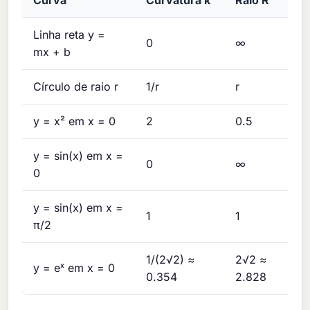
Curva
Curvatura κ
Raio R
Linha reta y =
0
∞
mx + b
Círculo de raio r
1/r
r
y = x² em x = 0
2
0.5
y = sin(x) em x =
0
∞
0
y = sin(x) em x =
1
1
π/2
1/(2√2) ≈
2√2 ≈
y = eˣ em x = 0
0.354
2.828