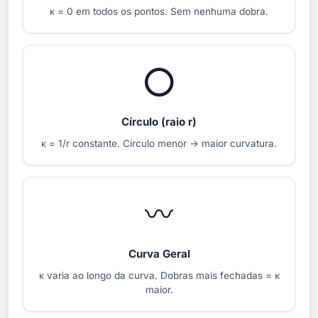
κ = 0 em todos os pontos. Sem nenhuma dobra.
⭕
Círculo (raio r)
κ = 1/r constante. Círculo menor → maior curvatura.
〰️
Curva Geral
κ varia ao longo da curva. Dobras mais fechadas = κ
maior.