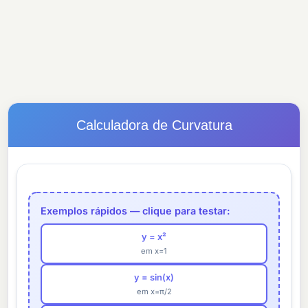
Calculadora de Curvatura
Exemplos rápidos — clique para testar:
y = x²
em x=1
y = sin(x)
em x=π/2