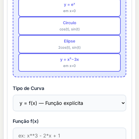
y = eˣ
em x=0
Círculo
cos(t), sin(t)
Elipse
2cos(t), sin(t)
y = x³−3x
em x=0
Tipo de Curva
Função f(x)