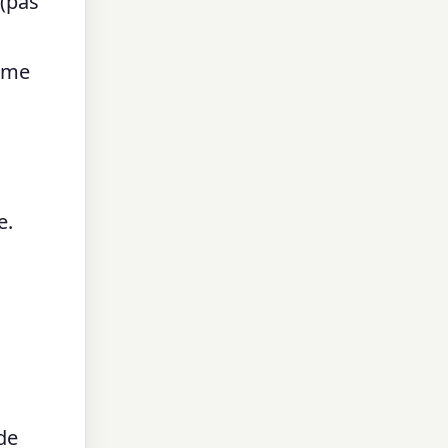
 (pas
mme
e.
de