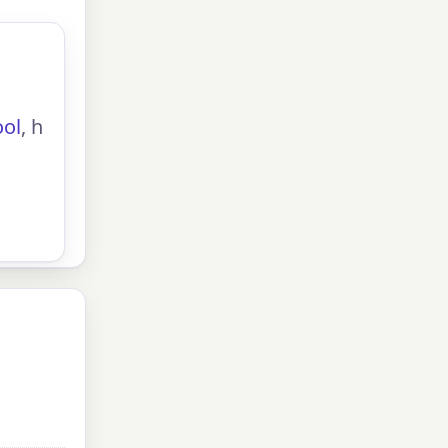
ol
, h