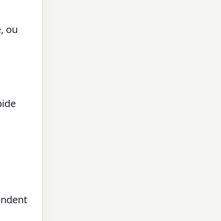
, ou
pide
endent