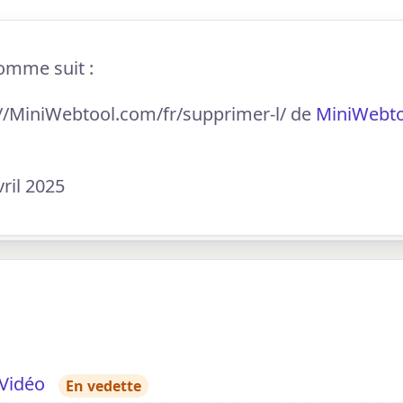
comme suit :
://MiniWebtool.com/fr/supprimer-l/ de
MiniWebto
vril 2025
 Vidéo
En vedette