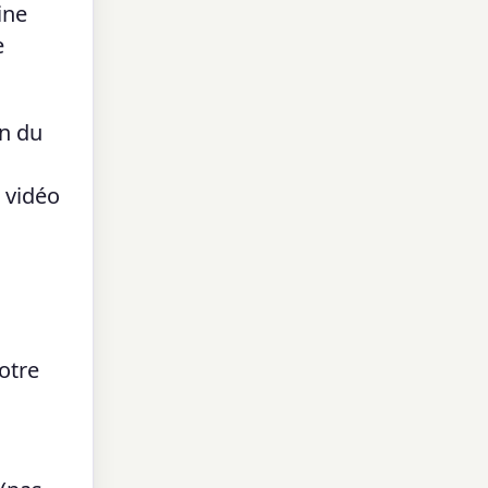
ine
e
in du
r vidéo
otre