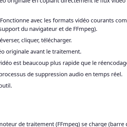
éo originale en copiant directement le flux vidéo
Fonctionne avec les formats vidéo courants co
upport du navigateur et de FFmpeg).
éverser, cliquer, télécharger.
o originale avant le traitement.
vidéo est beaucoup plus rapide que le réencodag
e processus de suppression audio en temps réel.
util.
moteur de traitement (FFmpeg) se charge (barre 