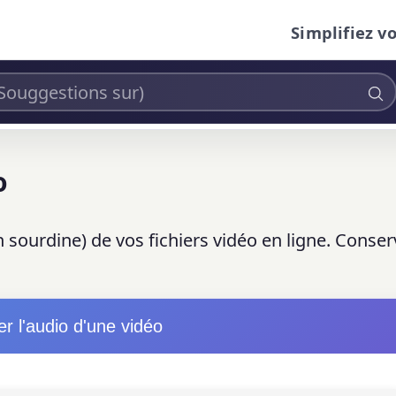
Simplifiez v
o
 sourdine) de vos fichiers vidéo en ligne. Conser
r l'audio d'une vidéo