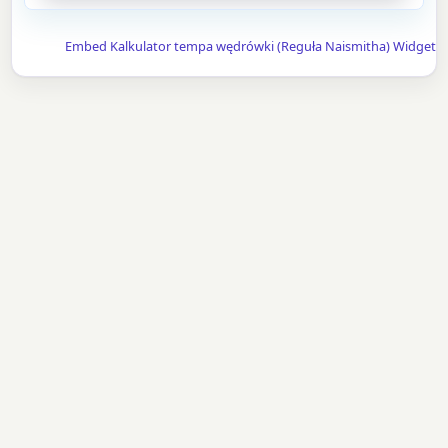
Embed Kalkulator tempa wędrówki (Reguła Naismitha) Widget