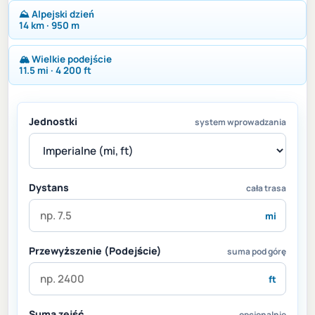
⛰ Alpejski dzień
14 km · 950 m
🏔 Wielkie podejście
11.5 mi · 4 200 ft
Jednostki
system wprowadzania
Dystans
cała trasa
mi
Przewyższenie (Podejście)
suma pod górę
ft
Suma zejść
opcjonalnie