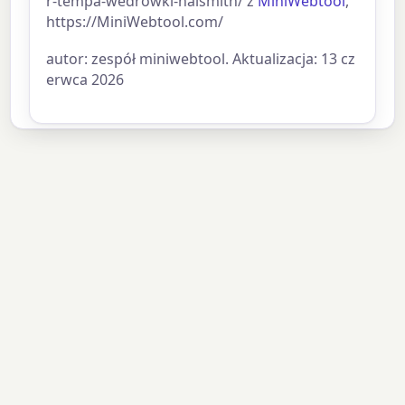
r-tempa-wedrowki-naismith/ z
MiniWebtool
,
https://MiniWebtool.com/
autor: zespół miniwebtool. Aktualizacja: 13 cz
erwca 2026