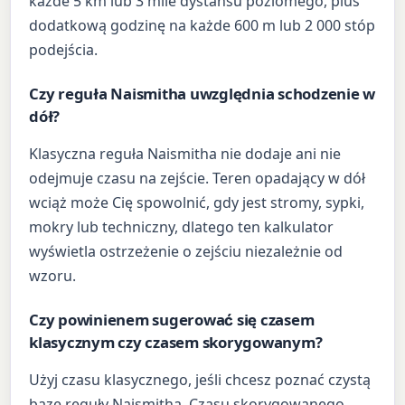
każde 5 km lub 3 mile dystansu poziomego, plus
dodatkową godzinę na każde 600 m lub 2 000 stóp
podejścia.
Czy reguła Naismitha uwzględnia schodzenie w
dół?
Klasyczna reguła Naismitha nie dodaje ani nie
odejmuje czasu na zejście. Teren opadający w dół
wciąż może Cię spowolnić, gdy jest stromy, sypki,
mokry lub techniczny, dlatego ten kalkulator
wyświetla ostrzeżenie o zejściu niezależnie od
wzoru.
Czy powinienem sugerować się czasem
klasycznym czy czasem skorygowanym?
Użyj czasu klasycznego, jeśli chcesz poznać czystą
bazę reguły Naismitha. Czasu skorygowanego