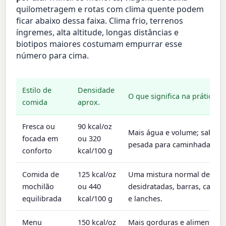
quilometragem e rotas com clima quente podem
ficar abaixo dessa faixa. Clima frio, terrenos
íngremes, alta altitude, longas distâncias e
biotipos maiores costumam empurrar esse
número para cima.
Estilo de
Densidade
O que significa na prática
comida
aprox.
Fresca ou
90 kcal/oz
Mais água e volume; saboro
focada em
ou 320
pesada para caminhadas lo
conforto
kcal/100 g
Comida de
125 kcal/oz
Uma mistura normal de refe
mochilão
ou 440
desidratadas, barras, castan
equilibrada
kcal/100 g
e lanches.
Menu
150 kcal/oz
Mais gorduras e alimentos s