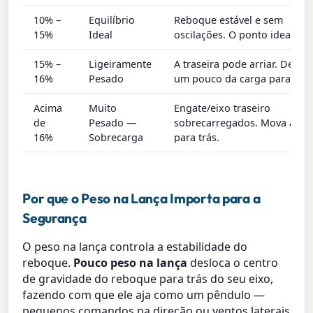
10% –
Equilíbrio
Reboque estável e sem
15%
Ideal
oscilações. O ponto ideal.
15% –
Ligeiramente
A traseira pode arriar. Deslo
16%
Pesado
um pouco da carga para trás
Acima
Muito
Engate/eixo traseiro
de
Pesado —
sobrecarregados. Mova a ca
16%
Sobrecarga
para trás.
Por que o Peso na Lança Importa para a
Segurança
O peso na lança controla a estabilidade do
reboque.
Pouco peso na lança
desloca o centro
de gravidade do reboque para trás do seu eixo,
fazendo com que ele aja como um pêndulo —
pequenos comandos na direção ou ventos laterais