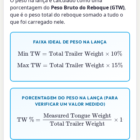
O peso na lança é calculado como uma
porcentagem do
Peso Bruto do Reboque (GTW)
,
que é o peso total do reboque somado a tudo o
que foi carregado nele.
FAIXA IDEAL DE PESO NA LANÇA
Min TW
=
Total Trailer Weight
×
10
%
Max TW
=
Total Trailer Weight
×
15
%
PORCENTAGEM DO PESO NA LANÇA (PARA
VERIFICAR UM VALOR MEDIDO)
Measured Tongue Weight
TW
%
Total Trailer Weight
=
×
100