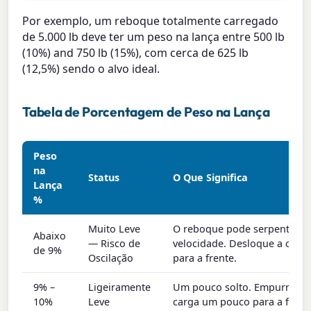
Por exemplo, um reboque totalmente carregado
de 5.000 lb deve ter um peso na lança entre 500 lb
(10%) and 750 lb (15%), com cerca de 625 lb
(12,5%) sendo o alvo ideal.
Tabela de Porcentagem de Peso na Lança
Peso
na
Status
O Que Significa
Lança
%
Muito Leve
O reboque pode serpentear
Abaixo
— Risco de
velocidade. Desloque a carg
de 9%
Oscilação
para a frente.
9% –
Ligeiramente
Um pouco solto. Empurre a
10%
Leve
carga um pouco para a frent