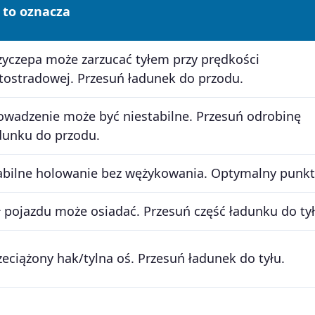
 to oznacza
zyczepa może zarzucać tyłem przy prędkości
tostradowej. Przesuń ładunek do przodu.
owadzenie może być niestabilne. Przesuń odrobinę
dunku do przodu.
abilne holowanie bez wężykowania. Optymalny punkt
ł pojazdu może osiadać. Przesuń część ładunku do tył
zeciążony hak/tylna oś. Przesuń ładunek do tyłu.