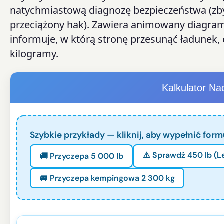
natychmiastową diagnozę bezpieczeństwa (zbyt 
przeciążony hak). Zawiera animowany diagram
informuje, w którą stronę przesunąć ładunek, 
kilogramy.
Kalkulator Na
Szybkie przykłady — kliknij, aby wypełnić formu
⚠️ Sprawdź 450 lb (L
🚚 Przyczepa 5 000 lb
🚐 Przyczepa kempingowa 2 300 kg