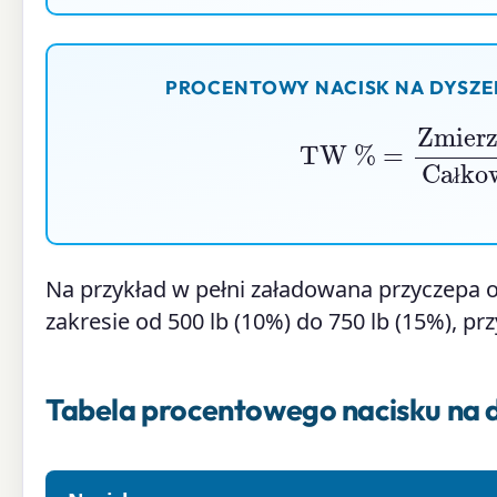
PROCENTOWY NACISK NA DYSZEL
TW
%
=
Zmierzony nacisk na 
ł
Na przykład w pełni załadowana przyczepa o
zakresie od 500 lb (10%) do 750 lb (15%), pr
Tabela procentowego nacisku na 