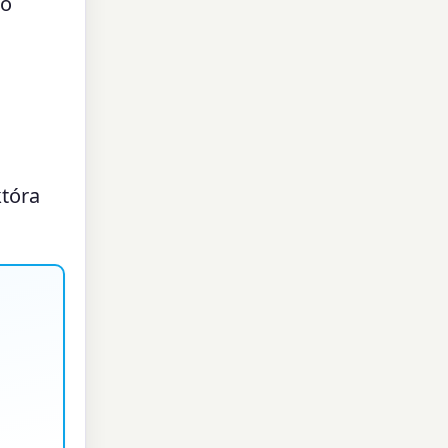
to
która