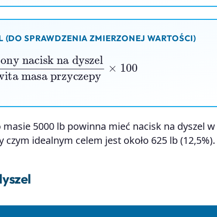
 (DO SPRAWDZENIA ZMIERZONEJ WARTOŚCI)
dyszel
Całkowita masa przyczepy
×
100
 masie 5000 lb powinna mieć nacisk na dyszel w
zy czym idealnym celem jest około 625 lb (12,5%).
dyszel