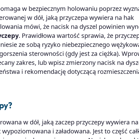
omaga w bezpiecznym holowaniu poprzez wyzn
kierowanej w dół, jaką przyczepa wywiera na hak
lowania mówi, że nacisk na dyszel powinien wyn
yczepy
. Prawidłowa wartość sprawia, że przycze
a niesie ze sobą ryzyko niebezpiecznego wężykow
pogorszenia sterowności (gdy jest za ciężka). Wpr
cany zakres, lub wpisz zmierzony nacisk na dysz
eństwa i rekomendację dotyczącą rozmieszczeni
epy?
ierowana w dół, jaką zaczep przyczepy wywiera na
t wypoziomowana i załadowana. Jest to część cał