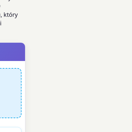
=
, który
i