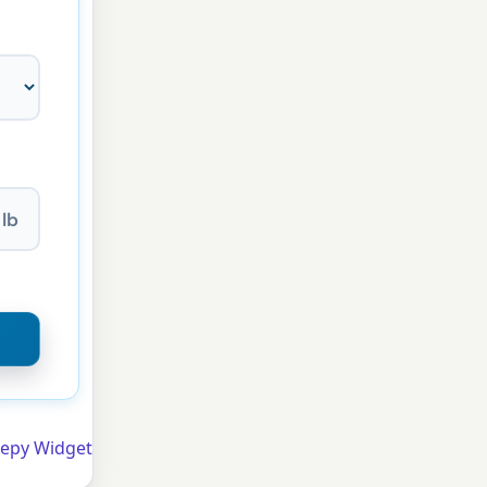
lb
zepy Widget