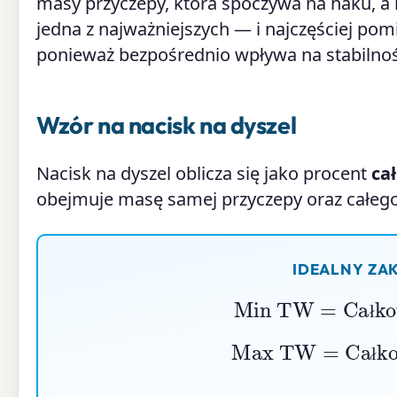
masy przyczepy, która spoczywa na haku, a n
jedna z najważniejszych — i najczęściej po
ponieważ bezpośrednio wpływa na stabilnoś
Wzór na nacisk na dyszel
Nacisk na dyszel oblicza się jako procent
ca
obejmuje masę samej przyczepy oraz całego
IDEALNY ZAK
Min TW
=
Całkow
ł
Max TW
=
Całkow
ł