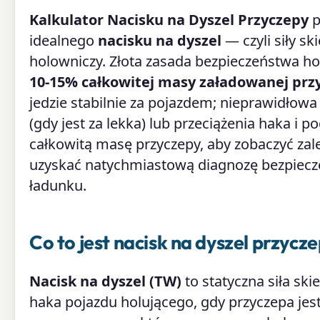
Kalkulator Nacisku na Dyszel Przyczepy
p
idealnego
nacisku na dyszel
— czyli siły s
holowniczy. Złota zasada bezpieczeństwa ho
10-15% całkowitej masy załadowanej prz
jedzie stabilnie za pojazdem; nieprawidłow
(gdy jest za lekka) lub przeciążenia haka i 
całkowitą masę przyczepy, aby zobaczyć zale
uzyskać natychmiastową diagnozę bezpiecz
ładunku.
Co to jest nacisk na dyszel przycz
Nacisk na dyszel (TW)
to statyczna siła sk
haka pojazdu holującego, gdy przyczepa jes