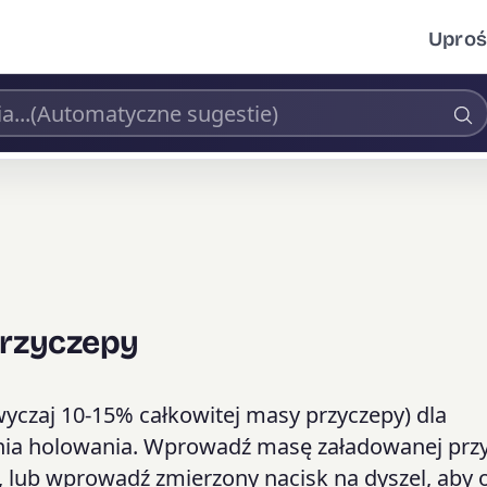
Uproś
Przyczepy
zwyczaj 10-15% całkowitej masy przyczepy) dla
ania holowania. Wprowadź masę załadowanej przy
l, lub wprowadź zmierzony nacisk na dyszel, aby