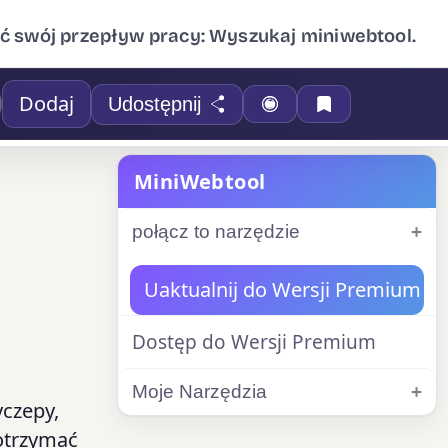
ć swój przepływ pracy: Wyszukaj miniwebtool.
Dodaj
Udostępnij
MiniWebtool
połącz to narzędzie
Uaktualnij do Wersji Premium
Dostęp do Wersji Premium
Moje Narzędzia
czepy,
 otrzymać