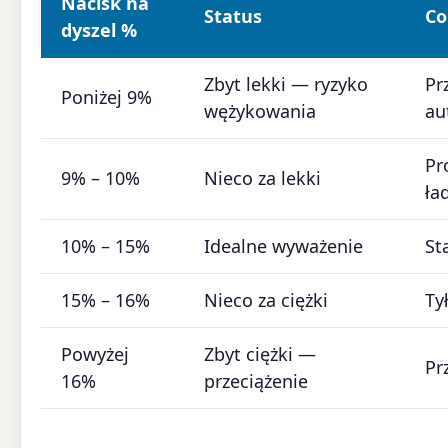
Nacisk na
Status
Co
dyszel %
Zbyt lekki — ryzyko
Pr
Poniżej 9%
wężykowania
au
Pr
9% – 10%
Nieco za lekki
ła
10% – 15%
Idealne wyważenie
St
15% – 16%
Nieco za ciężki
Ty
Powyżej
Zbyt ciężki —
Pr
16%
przeciążenie