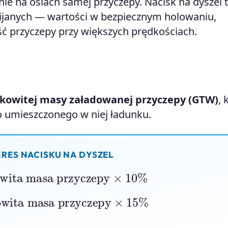
ie na osiach samej przyczepy. Nacisk na dyszel 
mijanych — wartości w bezpiecznym holowaniu,
ć przyczepy przy większych prędkościach.
łkowitej masy załadowanej przyczepy (GTW)
, 
 umieszczonego w niej ładunku.
RES NACISKU NA DYSZEL
ita masa przyczepy
×
10
%
ita masa przyczepy
×
15
%