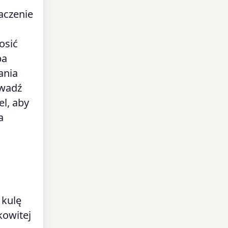
aczenie
osić
pa
ania
owadź
el, aby
a
 kulę
kowitej