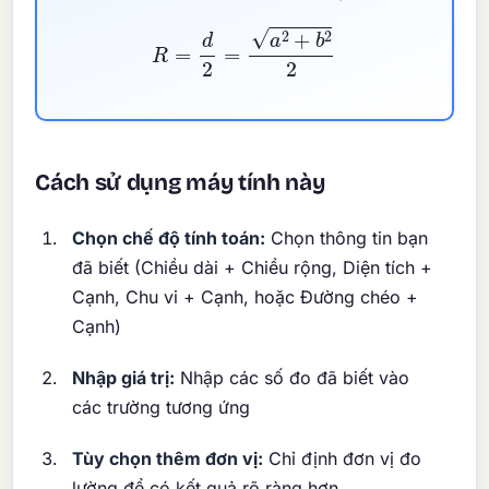
R
=
d
2
=
a
2
+
b
2
2
Cách sử dụng máy tính này
Chọn chế độ tính toán:
Chọn thông tin bạn
đã biết (Chiều dài + Chiều rộng, Diện tích +
Cạnh, Chu vi + Cạnh, hoặc Đường chéo +
Cạnh)
Nhập giá trị:
Nhập các số đo đã biết vào
các trường tương ứng
Tùy chọn thêm đơn vị:
Chỉ định đơn vị đo
lường để có kết quả rõ ràng hơn