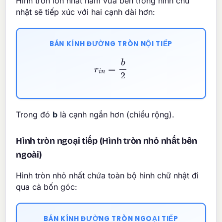
Hình tròn lớn nhất nằm vừa bên trong hình chữ
nhật sẽ tiếp xúc với hai cạnh dài hơn:
BÁN KÍNH ĐƯỜNG TRÒN NỘI TIẾP
r
i
n
=
b
2
Trong đó
b
là cạnh ngắn hơn (chiều rộng).
Hình tròn ngoại tiếp (Hình tròn nhỏ nhất bên
ngoài)
Hình tròn nhỏ nhất chứa toàn bộ hình chữ nhật đi
qua cả bốn góc:
BÁN KÍNH ĐƯỜNG TRÒN NGOẠI TIẾP