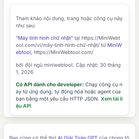
Tham khảo nội dung, trang hoặc công cụ này
như sau:
"Máy tính hình chữ nhật"
tại https://MiniWebt
ool.com/vi/máy-tính-hình-chữ-nhật/ từ
MiniW
ebtool
, https://MiniWebtool.com/
bởi đội ngũ miniwebtool. Cập nhật: 30 tháng
1, 2026
Có API dành cho developer:
Chạy công cụ n
ày từ ứng dụng, tự động hóa hoặc agent của
bạn bằng một yêu cầu HTTP JSON.
Xem tài li
ệu API
Bạn cũng có thể thử
AI Giải Toán GPT
của chúng tô