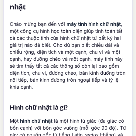
nhật
Chào mừng bạn đến với
máy tính hình chữ nhật
,
một công cụ hình học toàn diện giúp tính toán tất
cả các thuộc tính của hình chữ nhật từ bất kỳ hai
giá trị nào đã biết. Cho dù bạn biết chiều dài và
chiều rộng, diện tích và một cạnh, chu vi và một
cạnh, hay đường chéo và một cạnh, máy tính này
sẽ tìm thấy tất cả các thông số còn lại bao gồm
diện tích, chu vi, đường chéo, bán kính đường tròn
nội tiếp, bán kính đường tròn ngoại tiếp và tỷ lệ
khía cạnh.
Hình chữ nhật là gì?
Một
hình chữ nhật
là một hình tứ giác (đa giác có
bốn cạnh) với bốn góc vuông (mỗi góc 90 độ). Từ
này có nguồn gốc từ tiếng Latin
rectus
(thẳng) và