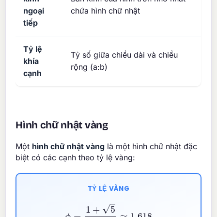
ngoại
chứa hình chữ nhật
tiếp
Tỷ lệ
Tỷ số giữa chiều dài và chiều
khía
rộng (a:b)
cạnh
Hình chữ nhật vàng
Một
hình chữ nhật vàng
là một hình chữ nhật đặc
biệt có các cạnh theo tỷ lệ vàng:
TỶ LỆ VÀNG
ϕ
=
1
+
5
2
≈
1.618