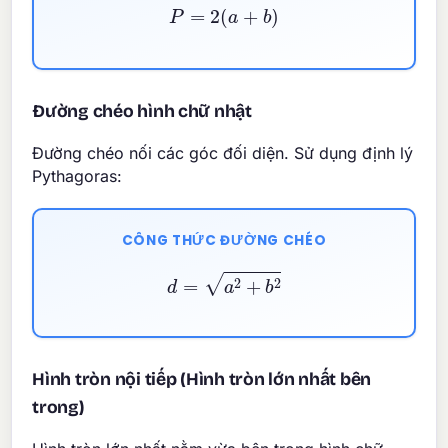
P
=
2
(
a
+
b
)
Đường chéo hình chữ nhật
Đường chéo nối các góc đối diện. Sử dụng định lý
Pythagoras:
CÔNG THỨC ĐƯỜNG CHÉO
d
=
a
2
+
b
2
Hình tròn nội tiếp (Hình tròn lớn nhất bên
trong)