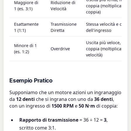
Maggiore di
Riduzione di
coppia (moltiplicatore 
1 (es. 3:1)
Velocità
coppia)
Esattamente
Trasmissione
Stessa velocità e copp
1 (1:1)
Diretta
dell'ingresso
Uscita più veloce, min
Minore di 1
Overdrive
coppia (moltiplicatore 
(es. 1:2)
velocità)
Esempio Pratico
Supponiamo che un motore azioni un ingranaggio
da
12 denti
che si ingrana con uno da
36 denti
,
con un ingresso di
1500 RPM
e
50 N·m
di coppia:
Rapporto di trasmissione
= 36 ÷ 12 =
3
,
scritto come 3:1.