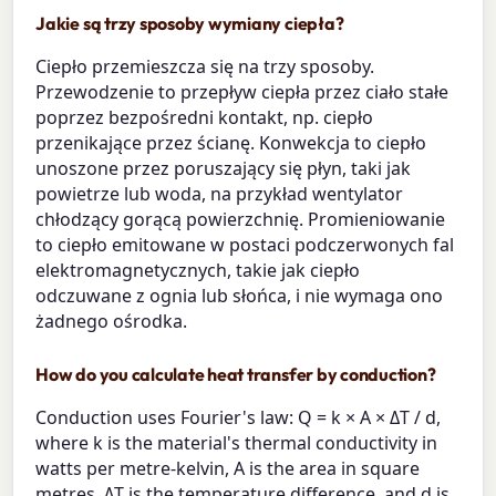
Jakie są trzy sposoby wymiany ciepła?
Ciepło przemieszcza się na trzy sposoby.
Przewodzenie to przepływ ciepła przez ciało stałe
poprzez bezpośredni kontakt, np. ciepło
przenikające przez ścianę. Konwekcja to ciepło
unoszone przez poruszający się płyn, taki jak
powietrze lub woda, na przykład wentylator
chłodzący gorącą powierzchnię. Promieniowanie
to ciepło emitowane w postaci podczerwonych fal
elektromagnetycznych, takie jak ciepło
odczuwane z ognia lub słońca, i nie wymaga ono
żadnego ośrodka.
How do you calculate heat transfer by conduction?
Conduction uses Fourier's law: Q = k × A × ΔT / d,
where k is the material's thermal conductivity in
watts per metre-kelvin, A is the area in square
metres, ΔT is the temperature difference, and d is