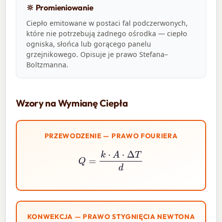
🔆 Promieniowanie
Ciepło emitowane w postaci fal podczerwonych,
które nie potrzebują żadnego ośrodka — ciepło
ogniska, słońca lub gorącego panelu
grzejnikowego. Opisuje je prawo Stefana–
Boltzmanna.
Wzory na Wymianę Ciepła
PRZEWODZENIE — PRAWO FOURIERA
Q
=
k
⋅
A
⋅
Δ
T
d
KONWEKCJA — PRAWO STYGNIĘCIA NEWTONA