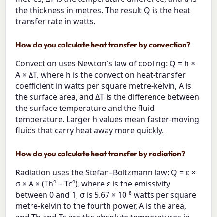
the thickness in metres. The result Q is the heat
transfer rate in watts.
How do you calculate heat transfer by convection?
Convection uses Newton's law of cooling: Q = h ×
A × ΔT, where h is the convection heat-transfer
coefficient in watts per square metre-kelvin, A is
the surface area, and ΔT is the difference between
the surface temperature and the fluid
temperature. Larger h values mean faster-moving
fluids that carry heat away more quickly.
How do you calculate heat transfer by radiation?
Radiation uses the Stefan–Boltzmann law: Q = ε ×
σ × A × (Th⁴ − Tc⁴), where ε is the emissivity
between 0 and 1, σ is 5.67 × 10⁻⁸ watts per square
metre-kelvin to the fourth power, A is the area,