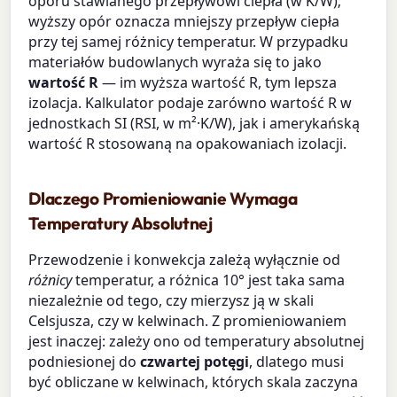
oporu stawianego przepływowi ciepła (w K/W);
wyższy opór oznacza mniejszy przepływ ciepła
przy tej samej różnicy temperatur. W przypadku
materiałów budowlanych wyraża się to jako
wartość R
— im wyższa wartość R, tym lepsza
izolacja. Kalkulator podaje zarówno wartość R w
jednostkach SI (RSI, w m²·K/W), jak i amerykańską
wartość R stosowaną na opakowaniach izolacji.
Dlaczego Promieniowanie Wymaga
Temperatury Absolutnej
Przewodzenie i konwekcja zależą wyłącznie od
różnicy
temperatur, a różnica 10° jest taka sama
niezależnie od tego, czy mierzysz ją w skali
Celsjusza, czy w kelwinach. Z promieniowaniem
jest inaczej: zależy ono od temperatury absolutnej
podniesionej do
czwartej potęgi
, dlatego musi
być obliczane w kelwinach, których skala zaczyna