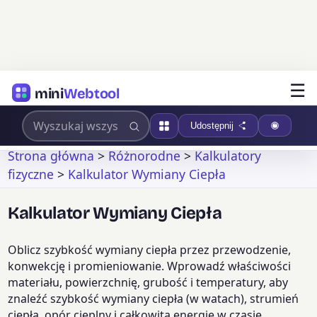
☰
mini
Webtool
Udostępnij
Strona główna
>
Różnorodne
>
Kalkulatory
fizyczne
>
Kalkulator Wymiany Ciepła
Kalkulator Wymiany Ciepła
Oblicz szybkość wymiany ciepła przez przewodzenie,
konwekcję i promieniowanie. Wprowadź właściwości
materiału, powierzchnię, grubość i temperatury, aby
znaleźć szybkość wymiany ciepła (w watach), strumień
ciepła, opór cieplny i całkowitą energię w czasie.