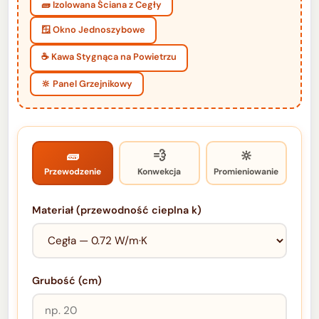
🧱 Izolowana Ściana z Cegły
🪟 Okno Jednoszybowe
☕ Kawa Stygnąca na Powietrzu
🔆 Panel Grzejnikowy
🧱
💨
🔆
Przewodzenie
Konwekcja
Promieniowanie
Materiał (przewodność cieplna k)
Grubość (cm)