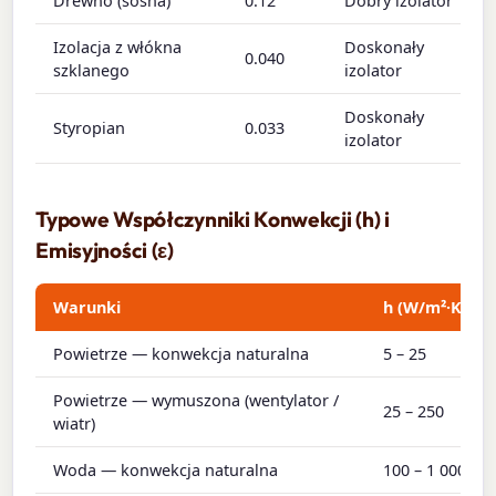
Drewno (sosna)
0.12
Dobry izolator
Izolacja z włókna
Doskonały
0.040
szklanego
izolator
Doskonały
Styropian
0.033
izolator
Typowe Współczynniki Konwekcji (h) i
Emisyjności (ε)
Warunki
h (W/m²·K)
Powietrze — konwekcja naturalna
5 – 25
Powietrze — wymuszona (wentylator /
25 – 250
wiatr)
Woda — konwekcja naturalna
100 – 1 000