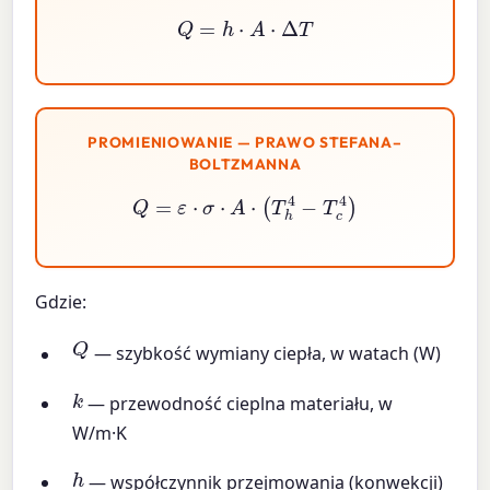
Q
=
h
⋅
A
⋅
Δ
T
PROMIENIOWANIE — PRAWO STEFANA–
BOLTZMANNA
Q
=
ε
⋅
σ
⋅
A
⋅
(
T
h
4
−
T
c
4
)
Gdzie:
Q
— szybkość wymiany ciepła, w watach (W)
k
— przewodność cieplna materiału, w
W/m·K
h
— współczynnik przejmowania (konwekcji)