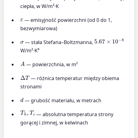
ciepła, w W/m²·K
ε
— emisyjność powierzchni (od 0 do 1,
bezwymiarowa)
5.67
×
10
−
8
σ
— stała Stefana–Boltzmanna,
W/m²·K⁴
A
— powierzchnia, w m²
Δ
T
— różnica temperatur między obiema
stronami
d
— grubość materiału, w metrach
T
h
,
T
c
— absolutna temperatura strony
gorącej i zimnej, w kelwinach