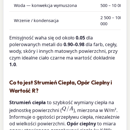
Woda — konwekcja wymuszona
500 – 10 000
2 500 – 100
Wrzenie / kondensacja
000
Emisyjność waha się od około
0.05
dla
polerowanych metali do
0.90–0.98
dla farb, cegły,
wody, skóry i innych matowych powierzchni, przy
czym idealne ciało czarne ma wartość dokładnie
1.0
.
Co to jest Strumień Ciepła, Opór Cieplny i
Wartość R?
Strumień ciepła
to szybkość wymiany ciepła na
Q
/
A
jednostkę powierzchni (
), mierzona w W/m².
Informuje o gęstości przepływu ciepła, niezależnie
od wielkości powierzchni.
Opór cieplny
to miara