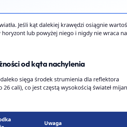
atła. Jeśli kąt dalekiej krawędzi osiągnie warto
 horyzont lub powyżej niego i nigdy nie wraca n
żności od kąta nachylenia
 daleko sięga środek strumienia dla reflektora
 cali), co jest częstą wysokością świateł mijan
rodka
Uwaga
ia