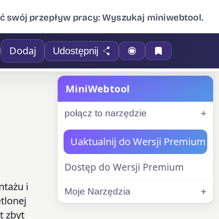
ć swój przepływ pracy: Wyszukaj miniwebtool.
Dodaj
Udostępnij
MiniWebtool
połącz to narzędzie
Uaktualnij do Wersji Premium
Dostęp do Wersji Premium
ntażu i
Moje Narzędzia
tlonej
t zbyt