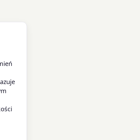
umień
kazuje
nym
kości