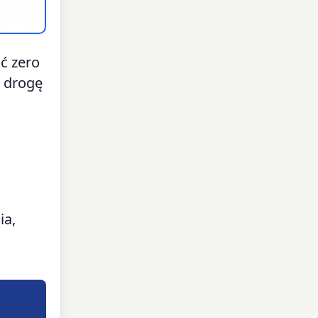
ść zero
a drogę
ia,