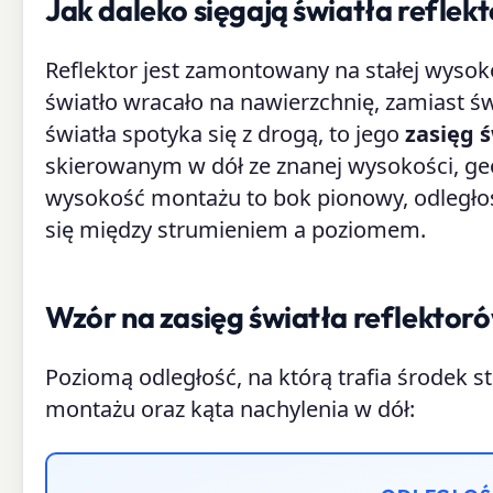
Jak daleko sięgają światła reflek
Reflektor jest zamontowany na stałej wysoko
światło wracało na nawierzchnię, zamiast ś
światła spotyka się z drogą, to jego
zasięg ś
skierowanym w dół ze znanej wysokości, geo
wysokość montażu to bok pionowy, odległość
się między strumieniem a poziomem.
Wzór na zasięg światła reflektor
Poziomą odległość, na którą trafia środek s
montażu oraz kąta nachylenia w dół: