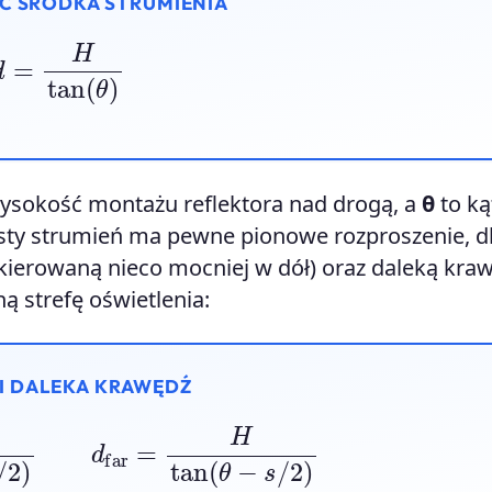
Ć ŚRODKA STRUMIENIA
d
=
H
tan
(
θ
)
ysokość montażu reflektora nad drogą, a
θ
to ką
isty strumień ma pewne pionowe rozproszenie, d
skierowaną nieco mocniej w dół) oraz daleką kra
ną strefę oświetlenia:
 I DALEKA KRAWĘDŹ
θ
+
s
/
2
)
d
far
=
H
tan
(
θ
−
s
/
2
)