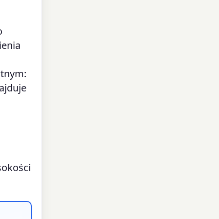
o
ienia
ątnym:
ajduje
sokości