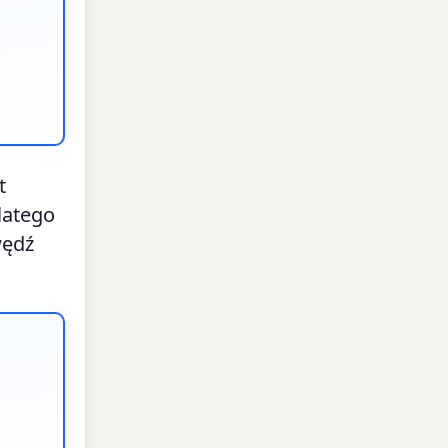
t
latego
wędź