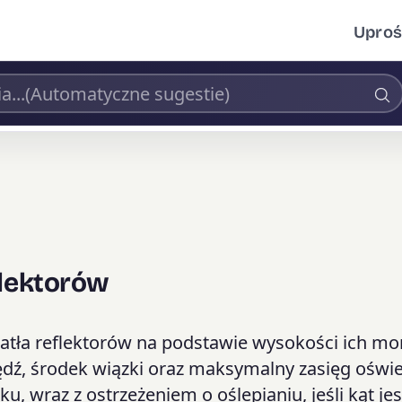
Uproś
flektorów
iatła reflektorów na podstawie wysokości ich mo
ędź, środek wiązki oraz maksymalny zasięg oświe
 wraz z ostrzeżeniem o oślepianiu, jeśli kąt jes