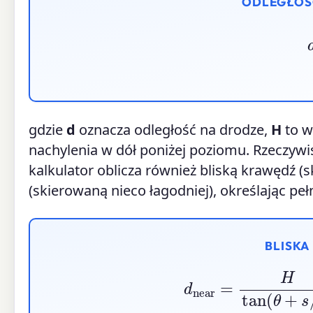
ODLEGŁOŚ
gdzie
d
oznacza odległość na drodze,
H
to w
nachylenia w dół poniżej poziomu. Rzeczyw
kalkulator oblicza również bliską krawędź (
(skierowaną nieco łagodniej), określając peł
BLISKA
d
near
=
H
tan
(