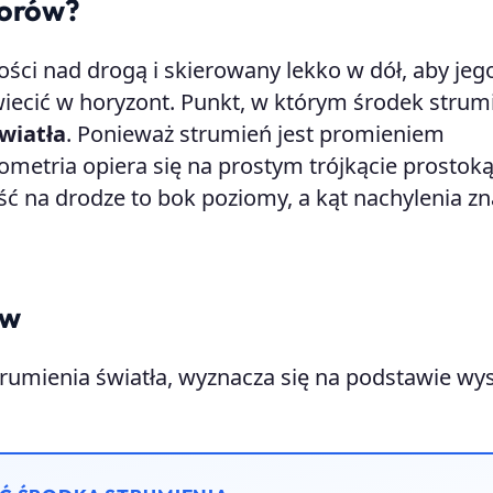
torów?
ści nad drogą i skierowany lekko w dół, aby jeg
wiecić w horyzont. Punkt, w którym środek strum
wiatła
. Ponieważ strumień jest promieniem
metria opiera się na prostym trójkącie prostok
 na drodze to bok poziomy, a kąt nachylenia zn
ów
trumienia światła, wyznacza się na podstawie wy