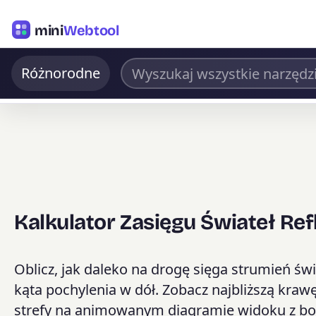
mini
Webtool
Różnorodne
Kalkulator Zasięgu Świateł Re
Oblicz, jak daleko na drogę sięga strumień św
kąta pochylenia w dół. Zobacz najbliższą kraw
strefy na animowanym diagramie widoku z boku,