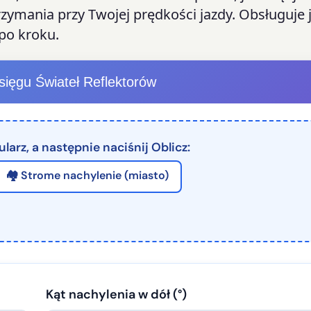
zymania przy Twojej prędkości jazdy. Obsługuje 
po kroku.
sięgu Świateł Reflektorów
larz, a następnie naciśnij Oblicz:
🏘️ Strome nachylenie (miasto)
Kąt nachylenia w dół (°)