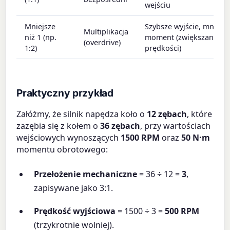
wejściu
Mniejsze
Szybsze wyjście, mniejsz
Multiplikacja
niż 1 (np.
moment (zwiększanie
(overdrive)
1:2)
prędkości)
Praktyczny przykład
Załóżmy, że silnik napędza koło o
12 zębach
, które
zazębia się z kołem o
36 zębach
, przy wartościach
wejściowych wynoszących
1500 RPM
oraz
50 N·m
momentu obrotowego:
Przełożenie mechaniczne
= 36 ÷ 12 =
3
,
zapisywane jako 3:1.
Prędkość wyjściowa
= 1500 ÷ 3 =
500 RPM
(trzykrotnie wolniej).