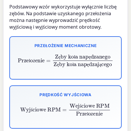
Podstawowy wzór wykorzystuje wyłącznie liczbę
zębów. Na podstawie uzyskanego przełożenia
można następnie wyprowadzić prędkość
wyjściową i wyjściowy moment obrotowy.
PRZEŁOŻENIE MECHANICZNE
Zęby koła napędzanego
Przełożenie
Zęby koła napędzającego
=
ę
ł
ę
ł
ż
ę
ł
ę
ą
PRĘDKOŚĆ WYJŚCIOWA
Wyjściowe RPM
Wejściowe RPM
Przełożenie
=
ś
ś
ł
ż