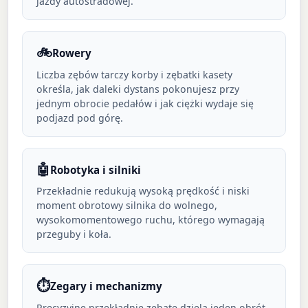
jazdy autostradowej.
🚲
Rowery
Liczba zębów tarczy korby i zębatki kasety
określa, jak daleki dystans pokonujesz przy
jednym obrocie pedałów i jak ciężki wydaje się
podjazd pod górę.
🤖
Robotyka i silniki
Przekładnie redukują wysoką prędkość i niski
moment obrotowy silnika do wolnego,
wysokomomentowego ruchu, którego wymagają
przeguby i koła.
⏱️
Zegary i mechanizmy
Precyzyjne przekładnie zębate dzielą jeden obrót