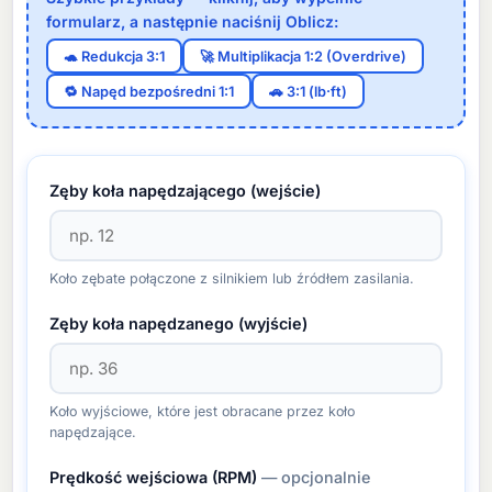
formularz, a następnie naciśnij Oblicz:
🐢 Redukcja 3:1
🚀 Multiplikacja 1:2 (Overdrive)
🔁 Napęd bezpośredni 1:1
🚗 3:1 (lb·ft)
Zęby koła napędzającego (wejście)
Koło zębate połączone z silnikiem lub źródłem zasilania.
Zęby koła napędzanego (wyjście)
Koło wyjściowe, które jest obracane przez koło
napędzające.
Prędkość wejściowa (RPM)
— opcjonalnie