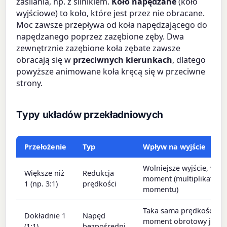
zasilania, np. z silnikiem.
Koło napędzane
(koło
wyjściowe) to koło, które jest przez nie obracane.
Moc zawsze przepływa od koła napędzającego do
napędzanego poprzez zazębione zęby. Dwa
zewnętrznie zazębione koła zębate zawsze
obracają się w
przeciwnych kierunkach
, dlatego
powyższe animowane koła kręcą się w przeciwne
strony.
Typy układów przekładniowych
Przełożenie
Typ
Wpływ na wyjście
Wolniejsze wyjście, więk
Większe niż
Redukcja
moment (multiplikator
1 (np. 3:1)
prędkości
momentu)
Taka sama prędkość i
Dokładnie 1
Napęd
moment obrotowy jak n
(1:1)
bezpośredni