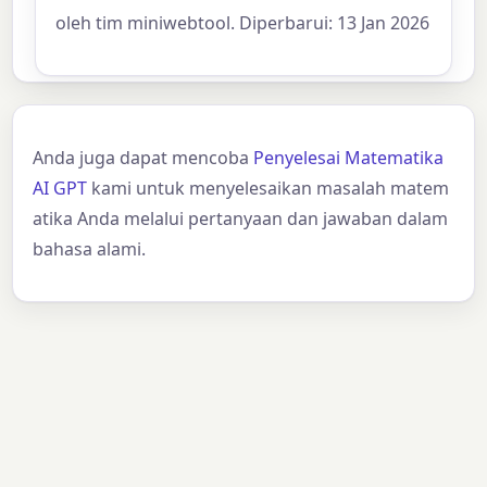
oleh tim miniwebtool. Diperbarui: 13 Jan 2026
Anda juga dapat mencoba
Penyelesai Matematika
AI GPT
kami untuk menyelesaikan masalah matem
atika Anda melalui pertanyaan dan jawaban dalam
bahasa alami.