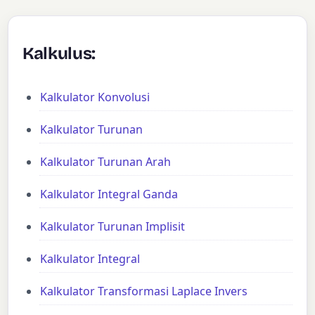
Kalkulus:
Kalkulator Konvolusi
Kalkulator Turunan
Kalkulator Turunan Arah
Kalkulator Integral Ganda
Kalkulator Turunan Implisit
Kalkulator Integral
Kalkulator Transformasi Laplace Invers