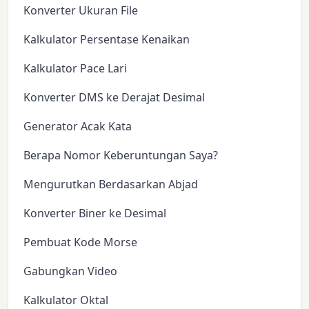
Konverter Ukuran File
Kalkulator Persentase Kenaikan
Kalkulator Pace Lari
Konverter DMS ke Derajat Desimal
Generator Acak Kata
Berapa Nomor Keberuntungan Saya?
Mengurutkan Berdasarkan Abjad
Konverter Biner ke Desimal
Pembuat Kode Morse
Gabungkan Video
Kalkulator Oktal