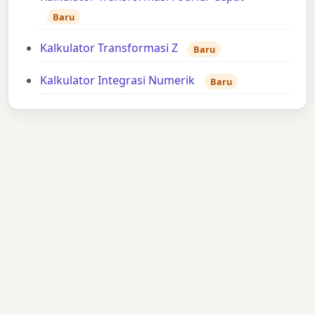
Baru
Kalkulator Transformasi Z
Baru
Kalkulator Integrasi Numerik
Baru