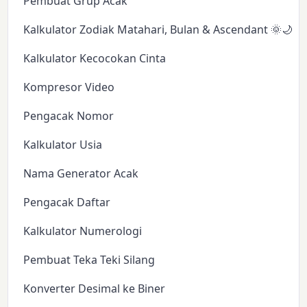
Pembuat Grup Acak
Kalkulator Zodiak Matahari, Bulan & Ascendant 🌞🌙✨
Kalkulator Kecocokan Cinta
Kompresor Video
Pengacak Nomor
Kalkulator Usia
Nama Generator Acak
Pengacak Daftar
Kalkulator Numerologi
Pembuat Teka Teki Silang
Konverter Desimal ke Biner