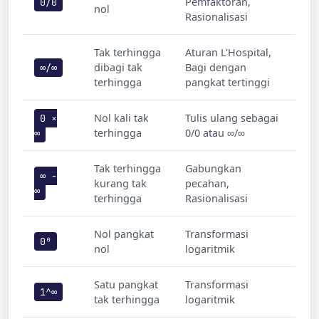
Pemfaktoran,
0/0
nol
Rasionalisasi
Tak terhingga
Aturan L'Hospital,
dibagi tak
Bagi dengan
∞/∞
terhingga
pangkat tertinggi
Nol kali tak
Tulis ulang sebagai
0 ×
terhingga
0/0 atau ∞/∞
∞
Tak terhingga
Gabungkan
∞ -
kurang tak
pecahan,
∞
terhingga
Rasionalisasi
Nol pangkat
Transformasi
0⁰
nol
logaritmik
Satu pangkat
Transformasi
1^∞
tak terhingga
logaritmik