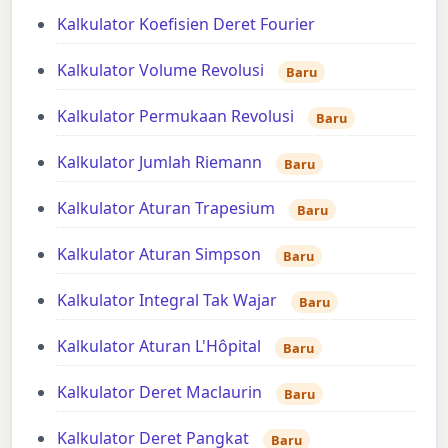
Kalkulator Koefisien Deret Fourier
Kalkulator Volume Revolusi
Baru
Kalkulator Permukaan Revolusi
Baru
Kalkulator Jumlah Riemann
Baru
Kalkulator Aturan Trapesium
Baru
Kalkulator Aturan Simpson
Baru
Kalkulator Integral Tak Wajar
Baru
Kalkulator Aturan L'Hôpital
Baru
Kalkulator Deret Maclaurin
Baru
Kalkulator Deret Pangkat
Baru