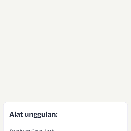
Alat unggulan: