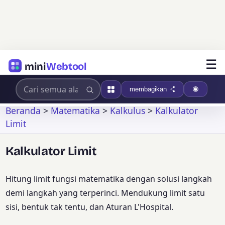
☰
mini
Webtool
membagikan
Beranda
>
Matematika
>
Kalkulus
>
Kalkulator
Limit
Kalkulator Limit
Hitung limit fungsi matematika dengan solusi langkah
demi langkah yang terperinci. Mendukung limit satu
sisi, bentuk tak tentu, dan Aturan L'Hospital.