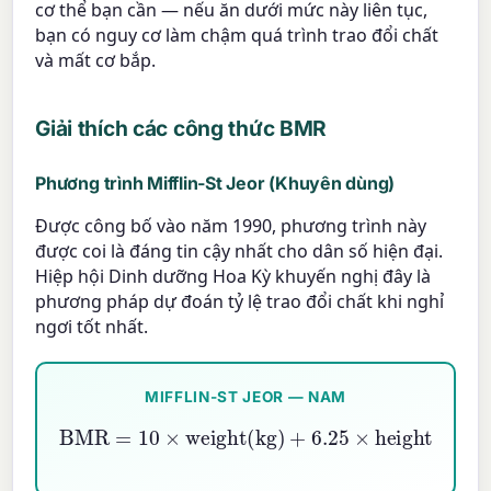
cơ thể bạn cần — nếu ăn dưới mức này liên tục,
bạn có nguy cơ làm chậm quá trình trao đổi chất
và mất cơ bắp.
Giải thích các công thức BMR
Phương trình Mifflin-St Jeor (Khuyên dùng)
Được công bố vào năm 1990, phương trình này
được coi là đáng tin cậy nhất cho dân số hiện đại.
Hiệp hội Dinh dưỡng Hoa Kỳ khuyến nghị đây là
phương pháp dự đoán tỷ lệ trao đổi chất khi nghỉ
ngơi tốt nhất.
MIFFLIN-ST JEOR — NAM
BMR
=
10
×
weight(kg)
−
5
×
age
+
+
6.25
5
×
height(cm)