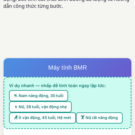
dẫn công thức từng bước.
Máy tính BMR
Ví dụ nhanh — nhấp để tính toán ngay lập tức:
🏃 Nam năng động, 30 tuổi
🚶 Nữ, 28 tuổi, vận động nhẹ
🪑 Ít vận động, 45 tuổi, Hệ mét
🏋️ Nữ rất năng động