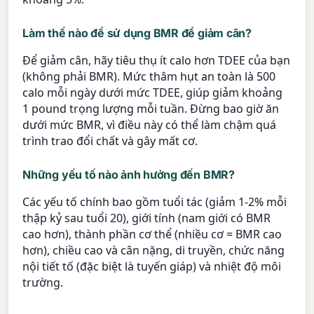
Làm thế nào để sử dụng BMR để giảm cân?
Để giảm cân, hãy tiêu thụ ít calo hơn TDEE của bạn
(không phải BMR). Mức thâm hụt an toàn là 500
calo mỗi ngày dưới mức TDEE, giúp giảm khoảng
1 pound trọng lượng mỗi tuần. Đừng bao giờ ăn
dưới mức BMR, vì điều này có thể làm chậm quá
trình trao đổi chất và gây mất cơ.
Những yếu tố nào ảnh hưởng đến BMR?
Các yếu tố chính bao gồm tuổi tác (giảm 1-2% mỗi
thập kỷ sau tuổi 20), giới tính (nam giới có BMR
cao hơn), thành phần cơ thể (nhiều cơ = BMR cao
hơn), chiều cao và cân nặng, di truyền, chức năng
nội tiết tố (đặc biệt là tuyến giáp) và nhiệt độ môi
trường.