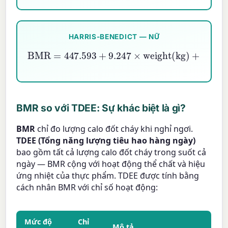
HARRIS-BENEDICT — NỮ
BMR
=
447.593
−
+
4.330
9.247
×
×
age
weight(kg)
+
3.098
×
hei
BMR so với TDEE: Sự khác biệt là gì?
BMR
chỉ đo lượng calo đốt cháy khi nghỉ ngơi.
TDEE (Tổng năng lượng tiêu hao hàng ngày)
bao gồm tất cả lượng calo đốt cháy trong suốt cả
ngày — BMR cộng với hoạt động thể chất và hiệu
ứng nhiệt của thực phẩm. TDEE được tính bằng
cách nhân BMR với chỉ số hoạt động:
Mức độ
Chỉ
Mô tả