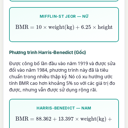
MIFFLIN-ST JEOR — NỮ
BMR
=
10
×
weight(kg)
−
5
×
age
−
+
161
6.25
×
height(cm)
Phương trình Harris-Benedict (Gốc)
Được công bố lần đầu vào năm 1919 và được sửa
đổi vào năm 1984, phương trình này đã là tiêu
chuẩn trong nhiều thập kỷ. Nó có xu hướng ước
tính BMR cao hơn khoảng 5% so với các giá trị đo
được, nhưng vẫn được sử dụng rộng rãi.
HARRIS-BENEDICT — NAM
BMR
=
88.362
+
−
13.397
5.677
×
×
age
weight(kg)
+
4.799
×
hei