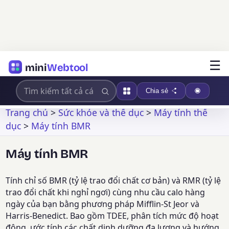
☰
mini
Webtool
Chia sẻ
Trang chủ
>
Sức khỏe và thể dục
>
Máy tính thể
dục
>
Máy tính BMR
Máy tính BMR
Tính chỉ số BMR (tỷ lệ trao đổi chất cơ bản) và RMR (tỷ lệ
trao đổi chất khi nghỉ ngơi) cùng nhu cầu calo hàng
ngày của bạn bằng phương pháp Mifflin-St Jeor và
Harris-Benedict. Bao gồm TDEE, phân tích mức độ hoạt
động, ước tính các chất dinh dưỡng đa lượng và hướng