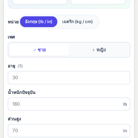
หน่วย
อังกฤษ (lb / in)
เมตริก (kg / cm)
เพศ
♂ ชาย
♀ หญิง
อายุ
(ปี)
น้ำหนักปัจจุบัน
lb
ส่วนสูง
in