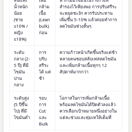
ลีนและ
เพิ่ม
หากไม่มีไขมันในร่างกายที่
น้ำหนัก
กล้าม
สำรองไว้เพียงพอ การปรับสรีระ
น้อย
เนื้อ
จะหยุดชะงัก ควรรับประทาน
(ชาย
(Lean
เพิ่มขึ้น 5-10% แล้วค่อยทำการ
≤10% /
bulk)
ลดไขมันช่วงสั้นๆ
หญิง
ก่อน
≤18%)
ระดับ
การ
ความก้าวหน้าเกิดขึ้นจริงแต่ช้า
กลาง (2-
ปรับ
หลายคนชอบสลับเฟสลดไขมัน
5 ปี) ที่มี
สรีระ
และเพิ่มกล้ามเนื้อทุกๆ 12
ไขมัน
ได้ แต่
สัปดาห์มากกว่า
ปาน
ช้า
กลาง
ระดับสูง
รอบ
โอกาสในการเพิ่มกล้ามเนื้อ
(5 ปีขึ้น
การ
พร้อมลดไขมันได้ปิดตัวลงแล้ว
ไป) ที่มี
Cut
ควรเลือกเป้าหมายหนึ่งอย่างใน
ไขมันต่ำ
และ
แต่ละช่วงและทุ่มเทให้เต็มที่
Bulk