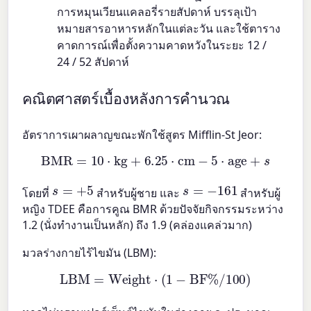
การหมุนเวียนแคลอรี่รายสัปดาห์ บรรลุเป้า
หมายสารอาหารหลักในแต่ละวัน และใช้ตาราง
คาดการณ์เพื่อตั้งความคาดหวังในระยะ 12 /
24 / 52 สัปดาห์
คณิตศาสตร์เบื้องหลังการคำนวณ
อัตราการเผาผลาญขณะพักใช้สูตร Mifflin-St Jeor:
BMR
=
10
⋅
kg
+
6.25
⋅
cm
−
5
⋅
age
+
s
s
=
+
5
s
=
−
161
โดยที่
สำหรับผู้ชาย และ
สำหรับผู้
หญิง TDEE คือการคูณ BMR ด้วยปัจจัยกิจกรรมระหว่าง
1.2 (นั่งทำงานเป็นหลัก) ถึง 1.9 (คล่องแคล่วมาก)
มวลร่างกายไร้ไขมัน (LBM):
LBM
=
Weight
⋅
(
1
−
BF%
/
100
)