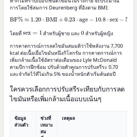
หากไม่ทราบเปอร์เซ็นต์ไขมันในร่างกาย จะประมาณ
การโดยใช้สมการ Deurenberg ที่อิงตาม BMI:
BF%
≈
1.20
⋅
BMI
+
0.23
⋅
age
−
10.8
⋅
sex
−
5.4
sex
=
1
0
โดยที่
สำหรับผู้ชาย และ
สำหรับผู้หญิง
การคาดการณ์การลดไขมันสมมติว่าใช้พลังงาน 7,700
kcal ต่อเนื้อเยื่อไขมันหนึ่งกิโลกรัม การคาดการณ์การ
เพิ่มกล้ามเนื้อใช้อัตราต่อเดือนของ Lyle McDonald
ตามปีการฝึกซ้อม ปรับด้วยตัวคูณการปรับสรีระ 0.70
และจำกัดไว้ที่ไม่เกิน 5% ของน้ำหนักตัวเริ่มต้นต่อปี
ใครควรเลือกการปรับสรีระเทียบกับการลด
ไขมันหรือเพิ่มกล้ามเนื้อแบบเน้นๆ
ข้อมูล
ช่วงที่
เหตุผล
ส่วนตัว
เหมาะ
สม