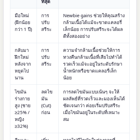
ที่สุด
มือใหม่
การ
Newbie gains ช่วยให้คุณสร้าง
(ฝึกน้อย
ปรับ
กล้ามเนื้อได้แม้จะขาดแคลอรี่
กว่า 1 ปี)
สรีระ
เล็กน้อย การปรับสรีระจะได้ผล
ดีทั้งสองอย่าง
กลับมา
การ
ความจำกล้ามเนื้อช่วยให้การ
ฝึกใหม่
ปรับ
ทวงคืนกล้ามเนื้อที่เสียไปทำได้
หลังจาก
สรีระ
รวดเร็วแม้จะอยู่ในระดับรักษา
หยุดไป
น้ำหนักหรือขาดแคลอรี่เล็ก
นาน
น้อย
ไขมัน
ลดไข
การลดไขมันแบบเน้นๆ จะให้
ร่างกาย
มัน
ผลลัพธ์ที่รวดเร็วและมองเห็นได้
สูง (ชาย
(Cut)
ชัดเจนกว่า ค่อยเริ่มปรับสรีระ
≥25% /
ก่อน
เมื่อไขมันอยู่ในระดับที่เหมาะ
หญิง
สม
≥32%)