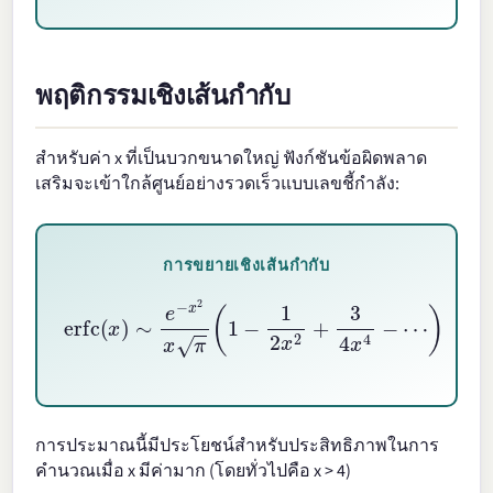
พฤติกรรมเชิงเส้นกำกับ
สำหรับค่า x ที่เป็นบวกขนาดใหญ่ ฟังก์ชันข้อผิดพลาด
เสริมจะเข้าใกล้ศูนย์อย่างรวดเร็วแบบเลขชี้กำลัง:
การขยายเชิงเส้นกำกับ
erfc
(
x
)
∼
e
−
⋯
x
2
)
as
x
π
x
(
1
→
−
1
∞
2
x
2
+
3
4
x
4
−
การประมาณนี้มีประโยชน์สำหรับประสิทธิภาพในการ
คำนวณเมื่อ x มีค่ามาก (โดยทั่วไปคือ x > 4)