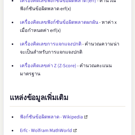
เครื่องคิดเลขฟังก์ชันข้อผิดพลาด (erf)
- คำนวณ
1.3
0.934007945
0.065992055
ฟังก์ชันข้อผิดพลาด erf(x)
1.4
0.952285120
0.047714880
เครื่องคิดเลขฟังก์ชันข้อผิดพลาดผกผัน
- หาค่า x
1.5
0.966105146
0.033894854
เมื่อกำหนดค่า erf(x)
1.6
0.976348383
0.023651617
เครื่องคิดเลขการแจกแจงปกติ
- คำนวณความน่า
1.7
0.983790459
0.016209541
จะเป็นสำหรับการแจกแจงปกติ
1.8
0.989090502
0.010909498
เครื่องคิดเลขค่า Z (Z-Score)
- คำนวณคะแนน
1.9
0.992790429
0.007209571
มาตรฐาน
2.0
0.995322265
0.004677735
2.1
0.997020533
0.002979467
แหล่งข้อมูลเพิ่มเติม
2.2
0.998137154
0.001862846
2.3
0.998856823
0.001143177
ฟังก์ชันข้อผิดพลาด - Wikipedia
2.4
0.999311486
0.000688514
Erfc - Wolfram MathWorld