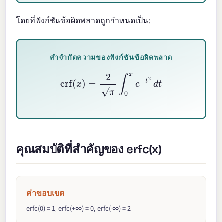
โดยที่ฟังก์ชันข้อผิดพลาดถูกกำหนดเป็น:
คำจำกัดความของฟังก์ชันข้อผิดพลาด
erf
(
x
)
=
2
π
∫
0
x
e
−
t
2
d
t
คุณสมบัติที่สำคัญของ erfc(x)
ค่าขอบเขต
erfc(0) = 1, erfc(+∞) = 0, erfc(-∞) = 2