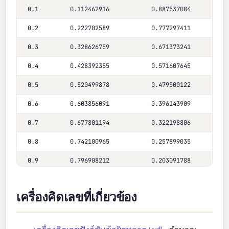
0.1
0.112462916
0.887537084
0.2
0.222702589
0.777297411
0.3
0.328626759
0.671373241
0.4
0.428392355
0.571607645
0.5
0.520499878
0.479500122
0.6
0.603856091
0.396143909
0.7
0.677801194
0.322198806
0.8
0.742100965
0.257899035
0.9
0.796908212
0.203091788
1.0
0.842700793
0.157299207
เครื่องคิดเลขที่เกี่ยวข้อง
1.1
0.880205070
0.119794930
1.2
0.910313978
0.089686022