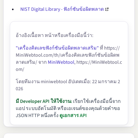
2.5
0.999593048
0.000406952
NIST Digital Library - ฟังก์ชันข้อผิดพลาด
2.6
0.999763966
0.000236034
2.7
0.999865667
0.000134333
อ้างอิงเนื้อหา หน้าหรือเครื่องมือนี้ว่า:
2.8
0.999924987
0.000075013
"เครื่องคิดเลขฟังก์ชันข้อผิดพลาดเสริม"
ที่ https://
2.9
0.999958902
0.000041098
MiniWebtool.com/th/เครื่องคิดเลขฟังก์ชันข้อผิดพ
3.0
0.999977910
0.000022090
ลาดเสริม/ จาก
MiniWebtool
, https://MiniWebtool.c
om/
3.1
0.999988351
0.000011649
โดยทีมงาน miniwebtool อัปเดตเมื่อ: 22 มกราคม 2
3.2
0.999993974
0.000006026
026
3.3
0.999996942
0.000003058
มี Developer API ให้ใช้งาน:
เรียกใช้เครื่องมือนี้จาก
3.4
0.999998478
0.000001522
แอป ระบบอัตโนมัติ หรือเอเจนต์ของคุณด้วยคำขอ
JSON HTTP หนึ่งครั้ง
ดูเอกสาร API
3.5
0.999999257
0.000000743