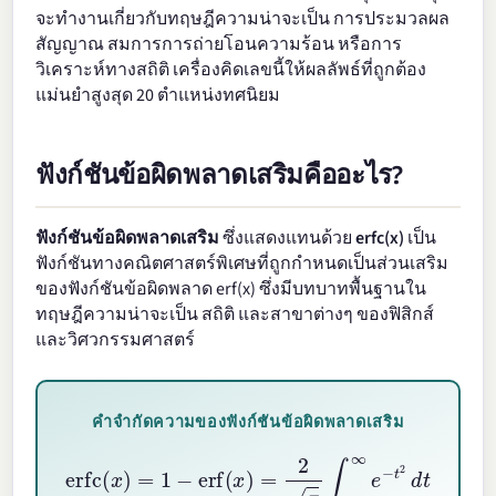
จะทำงานเกี่ยวกับทฤษฎีความน่าจะเป็น การประมวลผล
สัญญาณ สมการการถ่ายโอนความร้อน หรือการ
วิเคราะห์ทางสถิติ เครื่องคิดเลขนี้ให้ผลลัพธ์ที่ถูกต้อง
แม่นยำสูงสุด 20 ตำแหน่งทศนิยม
ฟังก์ชันข้อผิดพลาดเสริมคืออะไร?
ฟังก์ชันข้อผิดพลาดเสริม
ซึ่งแสดงแทนด้วย
erfc(x)
เป็น
ฟังก์ชันทางคณิตศาสตร์พิเศษที่ถูกกำหนดเป็นส่วนเสริม
ของฟังก์ชันข้อผิดพลาด erf(x) ซึ่งมีบทบาทพื้นฐานใน
ทฤษฎีความน่าจะเป็น สถิติ และสาขาต่างๆ ของฟิสิกส์
และวิศวกรรมศาสตร์
คำจำกัดความของฟังก์ชันข้อผิดพลาดเสริม
erfc
(
x
)
=
1
−
erf
(
x
)
=
2
π
∫
x
∞
e
−
t
2
d
t