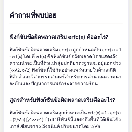
คำถามที่พบบ่อย
ฟังก์ชันข้อผิดพลาดเสริม erfc(x) คืออะไร?
ฟังก์ชันข้อผิดพลาดเสริม erfc(x) ถูกกำหนดเป็น erfc(x) = 1
- erf(x) โดยที่ erf(x) คือฟังก์ชันข้อผิดพลาด โดยแสดงถึง
ความน่าจะเป็นที่ตัวแปรสุ่มปกติมาตรฐานจะอยู่นอกช่วง
[-x√2, x√2] ฟังก์ชันนี้ใช้กันอย่างแพร่หลายในด้านสถิติ
ฟิสิกส์ และวิศวกรรมศาสตร์สำหรับการคำนวณความน่า
จะเป็นและปัญหาการแพร่กระจายความร้อน
สูตรสำหรับฟังก์ชันข้อผิดพลาดเสริมคืออะไร?
ฟังก์ชันข้อผิดพลาดเสริมถูกกำหนดเป็น erfc(x) = 1 - erf(x)
= (2/√π) ∫ₓ^∞ e^(-t²) dt ปริพันธ์นี้แสดงถึงพื้นที่ใต้เส้นโค้ง
เกาส์เซียนจาก x ถึงอนันต์ ปรับขนาดโดย 2/√π