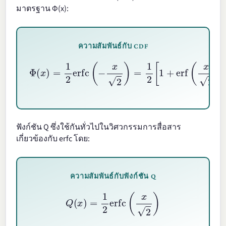
มาตรฐาน Φ(x):
ความสัมพันธ์กับ CDF
Φ
(
x
)
=
1
2
erfc
(
−
x
2
)
=
1
2
[
1
+
erf
(
x
2
)
]
ฟังก์ชัน Q ซึ่งใช้กันทั่วไปในวิศวกรรมการสื่อสาร
เกี่ยวข้องกับ erfc โดย:
ความสัมพันธ์กับฟังก์ชัน Q
Q
(
x
)
=
1
2
erfc
(
x
2
)